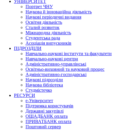
УНІВЕРСИТЕТ
Портрет ЧНУ
Наукова й інноваційна діяльність
Наукові періодичні видання
Освітня діяльність
Сталий розвиток
Міжнародна діяльність
Студентська рада
Асоціація випускників
ПІДРОЗДІЛИ
Навчально-наукові інститути та факультети
Навчально-наукові центри
Адміністративно-управлінські
Освітньо-виховний та науковий процес
Адміністративно-господарські
Наукові підрозділи
Наукова бібліотека
Студмістечко
РЕСУРСИ
е-Університет
Підтримка користувачів
Державні закупівлі
ОЩАДБАНК оплата
ПРИВАТБАНК оплата
Поштовий сервер