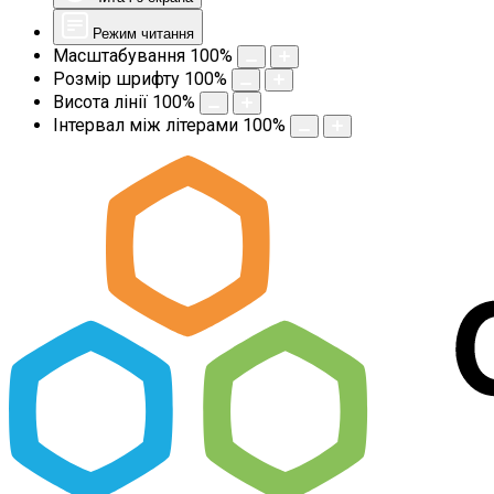
Режим читання
Масштабування
100
%
Розмір шрифту
100
%
Висота лінії
100
%
Інтервал між літерами
100
%