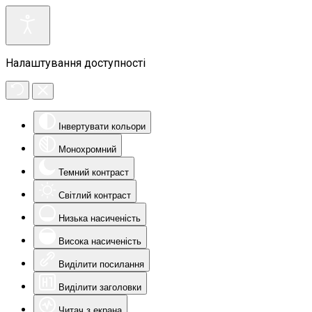
Налаштування доступності
Інвертувати кольори
Монохромний
Темний контраст
Світлий контраст
Низька насиченість
Висока насиченість
Виділити посилання
Виділити заголовки
Читач з екрана