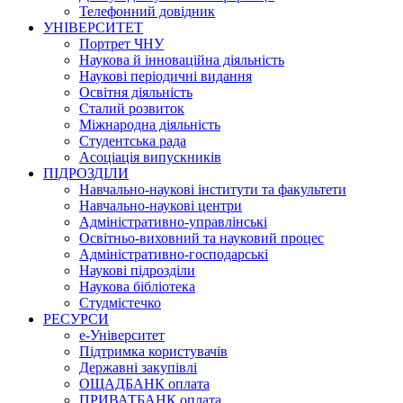
Телефонний довідник
УНІВЕРСИТЕТ
Портрет ЧНУ
Наукова й інноваційна діяльність
Наукові періодичні видання
Освітня діяльність
Сталий розвиток
Міжнародна діяльність
Студентська рада
Асоціація випускників
ПІДРОЗДІЛИ
Навчально-наукові інститути та факультети
Навчально-наукові центри
Адміністративно-управлінські
Освітньо-виховний та науковий процес
Адміністративно-господарські
Наукові підрозділи
Наукова бібліотека
Студмістечко
РЕСУРСИ
е-Університет
Підтримка користувачів
Державні закупівлі
ОЩАДБАНК оплата
ПРИВАТБАНК оплата