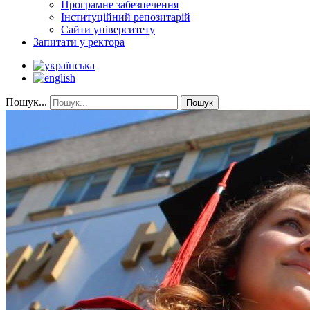
Програмне забезпечення
Інституційний репозитарій
Сайти університету
Запитати у ректора
Пошук...
Пошук