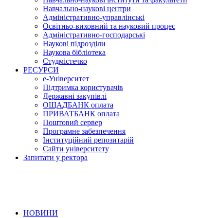
Навчально-наукові центри
Адміністративно-управлінські
Освітньо-виховний та науковий процес
Адміністративно-господарські
Наукові підрозділи
Наукова бібліотека
Студмістечко
РЕСУРСИ
е-Університет
Підтримка користувачів
Державні закупівлі
ОЩАДБАНК оплата
ПРИВАТБАНК оплата
Поштовий сервер
Програмне забезпечення
Інституційний репозитарій
Сайти університету
Запитати у ректора
НОВИНИ