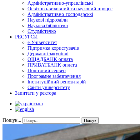
Адміністративно-управлінські
Освітньо-виховний та науковий процес
Адміністративно-господарські
Наукові підрозділи
Наукова бібліотека
Студмістечко
РЕСУРСИ
е-Університет
Підтримка користувачів
Державні закупівлі
ОЩАДБАНК оплата
ПРИВАТБАНК оплата
Поштовий сервер
Програмне забезпечення
Інституційний репозитарій
Сайти університету
Запитати у ректора
Пошук...
Пошук