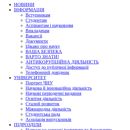
НОВИНИ
ІНФОРМАЦІЯ
Вступникам
Студентам
Аспірантам і науковцям
Викладачам
Вакансії
Документи
Цікаво про науку
ВАША БЕЗПЕКА
ВАРТО ЗНАТИ!
АНТИКОРУПЦІЙНА ДІЯЛЬНІСТЬ
Доступ до публічної інформації
Телефонний довідник
УНІВЕРСИТЕТ
Портрет ЧНУ
Наукова й інноваційна діяльність
Наукові періодичні видання
Освітня діяльність
Сталий розвиток
Міжнародна діяльність
Студентська рада
Асоціація випускників
ПІДРОЗДІЛИ
Навчально-наукові інститути та факультети