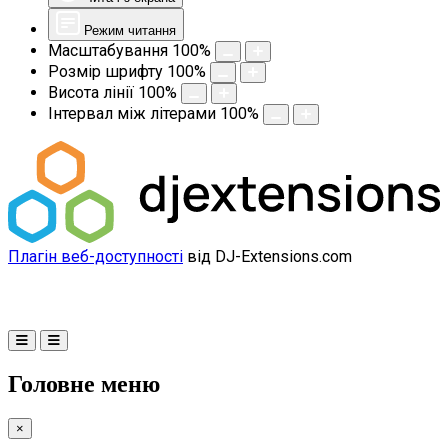
Режим читання
Масштабування
100
%
Розмір шрифту
100
%
Висота лінії
100
%
Інтервал між літерами
100
%
Плагін веб-доступності
від DJ-Extensions.com
Головне меню
×