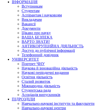
ІНФОРМАЦІЯ
Вступникам
Студентам
Аспірантам і науковцям
Викладачам
Вакансії
Документи
Цікаво про науку
ВАША БЕЗПЕКА
ВАРТО ЗНАТИ!
АНТИКОРУПЦІЙНА ДІЯЛЬНІСТЬ
Доступ до публічної інформації
Телефонний довідник
УНІВЕРСИТЕТ
Портрет ЧНУ
Наукова й інноваційна діяльність
Наукові періодичні видання
Освітня діяльність
Сталий розвиток
Міжнародна діяльність
Студентська рада
Асоціація випускників
ПІДРОЗДІЛИ
Навчально-наукові інститути та факультети
Навчально-наукові центри