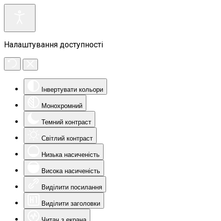
Налаштування доступності
Інвертувати кольори
Монохромний
Темний контраст
Світлий контраст
Низька насиченість
Висока насиченість
Виділити посилання
Виділити заголовки
Читач з екрана