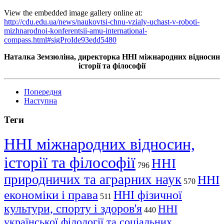
View the embedded image gallery online at:
http://cdu.edu.ua/news/naukovtsi-chnu-vzialy-uchast-v-roboti-
mizhnarodnoi-konferentsii-amu-international-
compass.html#sigProIde93edd5480
Наталка
Земзюліна
, директорка ННІ міжнародних відносин
історії та філософії
Попередня
Наступна
Теги
ННІ міжнародних відносин,
історії та філософії
ННІ
796
природничих та аграрних наук
ННІ
570
економіки і права
ННІ фізичної
511
культури, спорту і здоров'я
ННІ
440
української філології та соціальних