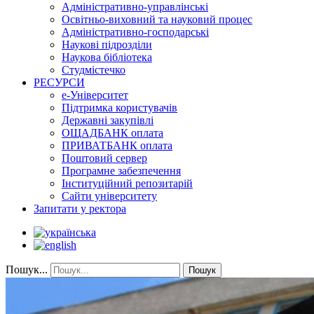
Адміністративно-управлінські
Освітньо-виховний та науковий процес
Адміністративно-господарські
Наукові підрозділи
Наукова бібліотека
Студмістечко
РЕСУРСИ
е-Університет
Підтримка користувачів
Державні закупівлі
ОЩАДБАНК оплата
ПРИВАТБАНК оплата
Поштовий сервер
Програмне забезпечення
Інституційний репозитарій
Сайти університету
Запитати у ректора
Пошук...
Пошук