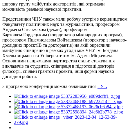
широку групу майбутніх докторантів, які отримали
можливість реальної наукової практики.
Представники ЧНУ також мали робочу зустріч з керівництвом
Факультету політичних наук та журналістики, професором
Анджеєм Стельмахом (декан), професором
Бартошем
Гордецьким
(координатор міжнародних програм),
професором Пшемиславом
Войташеком
(проректор з науково-
дослідних проєктІВ та докторантів) на якій окреслили
майбутню співпрацю в рамках угоди між ЧНУ ім. Богдана
Хмельницького та Університетом ім. Адама Міцкевича.
Основними напрямками партнерства стали: стажування
викладачів та студентів, співпраця в підготовці докторів
філософії, спільні грантові проєкти, інші форми науково-
дослідної роботи.
З програмою конференції можна ознайомитися
ТУТ.