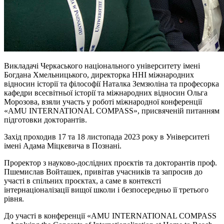
Викладачі Черкаського національного університету імені
Богдана Хмельницького, директорка ННІ міжнародних
відносин історії та філософії Наталка
Земзюліна
та професорка
кафедри всесвітньої історії та міжнародних відносин Ольга
Морозова, взяли участь у роботі міжнародної конференції
«AMU INTERNATIONAL COMPASS», присвяченій питанням
підготовки докторантів.
Захід проходив 17 та 18 листопада 2023 року в Університеті
імені Адама Міцкевича в Познані.
Проректор з науково-дослідних проєктів та докторантів проф.
Пшемислав
Войташек
, привітав учасників та запросив до
участі в спільних проєктах, а саме в контексті
інтернаціоналізації вищої школи
і
безпосередньо її третього
рівня.
До участі в конференції «AMU INTERNATIONAL COMPASS