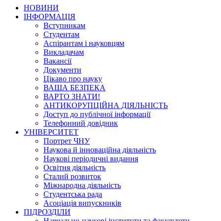
НОВИНИ
ІНФОРМАЦІЯ
Вступникам
Студентам
Аспірантам і науковцям
Викладачам
Вакансії
Документи
Цікаво про науку
ВАША БЕЗПЕКА
ВАРТО ЗНАТИ!
АНТИКОРУПЦІЙНА ДІЯЛЬНІСТЬ
Доступ до публічної інформації
Телефонний довідник
УНІВЕРСИТЕТ
Портрет ЧНУ
Наукова й інноваційна діяльність
Наукові періодичні видання
Освітня діяльність
Сталий розвиток
Міжнародна діяльність
Студентська рада
Асоціація випускників
ПІДРОЗДІЛИ
Навчально-наукові інститути та факультети