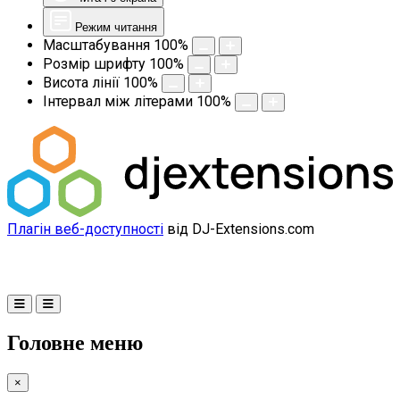
Режим читання
Масштабування
100
%
Розмір шрифту
100
%
Висота лінії
100
%
Інтервал між літерами
100
%
Плагін веб-доступності
від DJ-Extensions.com
Головне меню
×