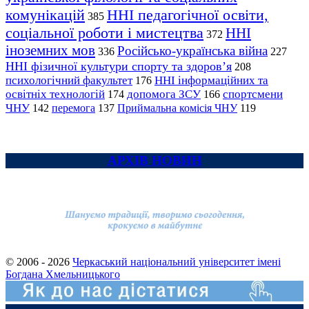
комунікацій
ННІ педагогічної освіти,
385
соціальної роботи і мистецтва
ННІ
372
іноземних мов
Російсько-українська війна
336
227
ННІ фізичної культури спорту та здоров’я
208
психологічний факультет
ННІ інформаційних та
176
освітніх технологій
допомога ЗСУ
спортсмени
174
166
ЧНУ
перемога
142
137
Приймальна комісія ЧНУ
119
АРХІВ НОВИН
© 2006 - 2026
Черкаський національний університет імені
Богдана Хмельницького