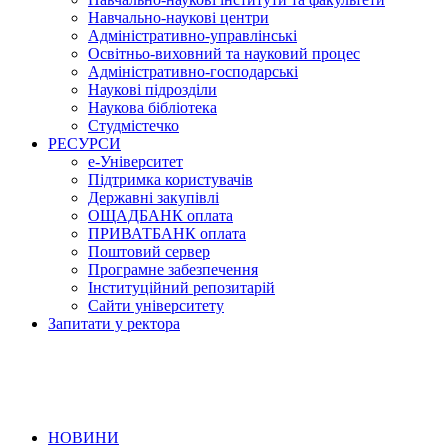
Навчально-наукові центри
Адміністративно-управлінські
Освітньо-виховний та науковий процес
Адміністративно-господарські
Наукові підрозділи
Наукова бібліотека
Студмістечко
РЕСУРСИ
е-Університет
Підтримка користувачів
Державні закупівлі
ОЩАДБАНК оплата
ПРИВАТБАНК оплата
Поштовий сервер
Програмне забезпечення
Інституційний репозитарій
Сайти університету
Запитати у ректора
НОВИНИ