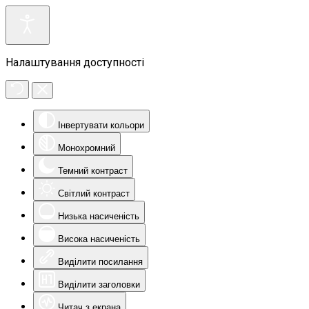
Налаштування доступності
Інвертувати кольори
Монохромний
Темний контраст
Світлий контраст
Низька насиченість
Висока насиченість
Виділити посилання
Виділити заголовки
Читач з екрана