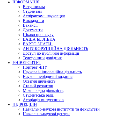
ІНФОРМАЦІЯ
Вступникам
Студентам
Аспірантам і науковцям
Викладачам
Вакансії
Документи
Цікаво про науку
ВАША БЕЗПЕКА
ВАРТО ЗНАТИ!
АНТИКОРУПЦІЙНА ДІЯЛЬНІСТЬ
Доступ до публічної інформації
Телефонний довідник
УНІВЕРСИТЕТ
Портрет ЧНУ
Наукова й інноваційна діяльність
Наукові періодичні видання
Освітня діяльність
Сталий розвиток
Міжнародна діяльність
Студентська рада
Асоціація випускників
ПІДРОЗДІЛИ
Навчально-наукові інститути та факультети
Навчально-наукові центри