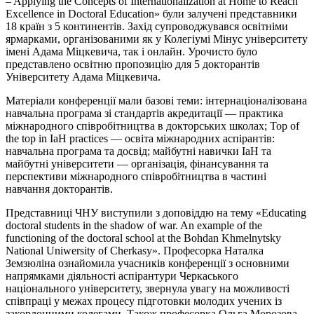
– Applying the Concepts of Internationalization at Home to Reach
Excellence in Doctoral Education» були залучені представники
18 країн з 5 континентів. Захід супроводжувався освітніми
ярмарками, організованими як у Колегіумі Мінус університету
імені Адама Міцкевича, так і онлайн. Урочисто було
представлено освітню пропозицію для 5 докторантів
Університету Адама Міцкевича.
Матеріали конференції мали базові теми: інтернаціоналізована
навчальна програма зі стандартів акредитації — практика
міжнародного співробітництва в докторських школах; Top of
the top in IaH practices — освіта міжнародних аспірантів:
навчальна програма та досвід; майбутні навички IaH та
майбутні університети — організація, фінансування та
перспективи міжнародного співробітництва в частині
навчання докторантів.
Представниці ЧНУ виступили з доповіддю на тему «Educating
doctoral students in the shadow of war. An example of the
functioning of the doctoral school at the Bohdan Khmelnytsky
National Uniwersity of Cherkasy». Професорка Наталка
Земзюліна ознайомила учасників конференції з основними
напрямками діяльності аспірантури Черкаського
національного університету, звернула увагу на можливості
співпраці у межах процесу підготовки молодих учених із
закордонними колегами. Також професорка Ольга Морозова