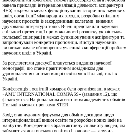
навела приклади інтернаціоналізації діяльності аспірантури
ЧНУ, зокрема в межах функціонування історичних наукових
шкіл, організації міжнародних заходів, розробки спільних
наукових проєктів із закордонними колегами, видання
друкованої літератури тощо. Вчені представили науковій
спільноті презентації про можливості розвитку українсько-
польської співпраці в межах функціонування аспірантури та
запропонували конкретні пропозиції. Виступ науковиць
викликав жваве обговорення учасників конференції проблем
наукових шкіл в Україні.
За результатами дискусії планується видання наукової
монографії, що стане практичним довідником для
удосконалення системи вищої освіти як в Польщі, так і в
Україні.
Конференція
і
освітній ярмарок були організовані в межах
«AMU INTERNATIONAL COMPASS» (завдання 12), що
фінансується Національним агентством академічних обмінів
Польщі в межах програми STER.
Захід став чудовим форумом для обміну досвідом щодо
інтернаціоналізації вищої освіти та розробки нових ідей на
майбутнє. Конференція зібрала активну спільноту людей, які
займаються докторською освітою і головне — залучила