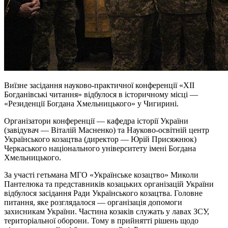
Виїзне засідання науково-практичної конференції «ХІІ
Богданівські читання» відбулося в історичному місці —
«Резиденції Богдана Хмельницького» у Чигирині.
Організатори конференції — кафедра історії України
(завідувач — Віталій Масненко) та Науково-освітній центр
Українського козацтва (директор — Юрій Присяжнюк)
Черкаського національного університету імені Богдана
Хмельницького.
За участі гетьмана МГО «Українське козацтво» Миколи
Пантелюка та представників козацьких організацій України
відбулося засідання Ради Українського козацтва. Головне
питання, яке розглядалося — організація допомоги
захисникам України. Частина козаків служать у лавах ЗСУ,
територіальної оборони. Тому в прийнятті рішень щодо