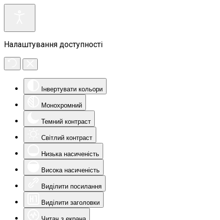
Налаштування доступності
Інвертувати кольори
Монохромний
Темний контраст
Світлий контраст
Низька насиченість
Висока насиченість
Виділити посилання
Виділити заголовки
Читач з екрана