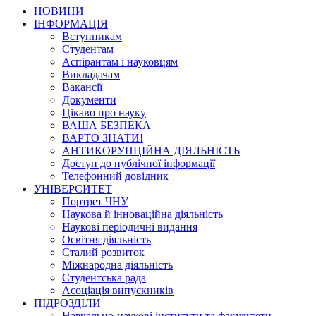
НОВИНИ
ІНФОРМАЦІЯ
Вступникам
Студентам
Аспірантам і науковцям
Викладачам
Вакансії
Документи
Цікаво про науку
ВАША БЕЗПЕКА
ВАРТО ЗНАТИ!
АНТИКОРУПЦІЙНА ДІЯЛЬНІСТЬ
Доступ до публічної інформації
Телефонний довідник
УНІВЕРСИТЕТ
Портрет ЧНУ
Наукова й інноваційна діяльність
Наукові періодичні видання
Освітня діяльність
Сталий розвиток
Міжнародна діяльність
Студентська рада
Асоціація випускників
ПІДРОЗДІЛИ
Навчально-наукові інститути та факультети