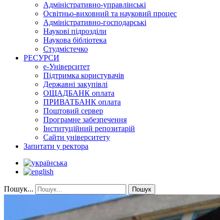
Адміністративно-управлінські
Освітньо-виховний та науковий процес
Адміністративно-господарські
Наукові підрозділи
Наукова бібліотека
Студмістечко
РЕСУРСИ
е-Університет
Підтримка користувачів
Державні закупівлі
ОЩАДБАНК оплата
ПРИВАТБАНК оплата
Поштовий сервер
Програмне забезпечення
Інституційний репозитарій
Сайти університету
Запитати у ректора
Пошук...
Пошук