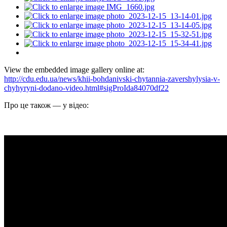
View the embedded image gallery online at:
http://cdu.edu.ua/news/khii-bohdanivski-chytannia-zavershylysia-v-
chyhyryni-dodano-video.html#sigProIda84070df22
Про це також — у
відео: