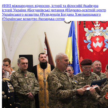
#ННІ міжнародних відносин, історії та філософії
#кафедра
історії України
#Богданівські читання
#Науково-освітній центр
Українського козацтва
#Резиденція Богдана Хмельницького
#Українське козацтво
#козацька сотня