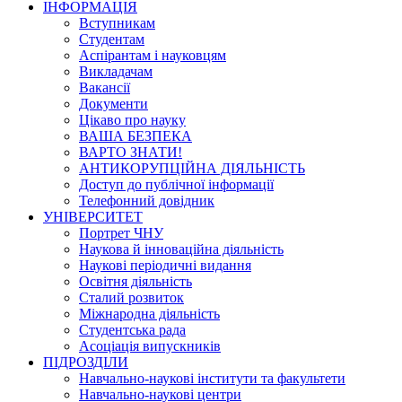
ІНФОРМАЦІЯ
Вступникам
Студентам
Аспірантам і науковцям
Викладачам
Вакансії
Документи
Цікаво про науку
ВАША БЕЗПЕКА
ВАРТО ЗНАТИ!
АНТИКОРУПЦІЙНА ДІЯЛЬНІСТЬ
Доступ до публічної інформації
Телефонний довідник
УНІВЕРСИТЕТ
Портрет ЧНУ
Наукова й інноваційна діяльність
Наукові періодичні видання
Освітня діяльність
Сталий розвиток
Міжнародна діяльність
Студентська рада
Асоціація випускників
ПІДРОЗДІЛИ
Навчально-наукові інститути та факультети
Навчально-наукові центри