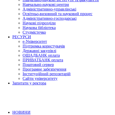
Навчально-наукові центри
Адміністративно-управлінські
Освітньо-виховний та науковий процес
Адміністративно-господарські
Наукові підрозділи
Наукова бібліотека
Студмістечко
РЕСУРСИ
е-Університет
Підтримка користувачів
Державні закупівлі
ОЩАДБАНК оплата
ПРИВАТБАНК оплата
Поштовий сервер
Програмне забезпечення
Інституційний репозитарій
Сайти університету
Запитати у ректора
НОВИНИ