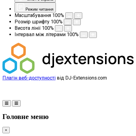
Режим читання
Масштабування
100
%
Розмір шрифту
100
%
Висота лінії
100
%
Інтервал між літерами
100
%
Плагін веб-доступності
від DJ-Extensions.com
Головне меню
×