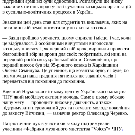
підтримки армії всі були одностайні. Розглянули ще низку
важливих питань щодо участі сучасних козацьких організацій
в суспільно-політичних процесах в Україні.
Знаковим цей день став для студентів та викладачів, яких на
чигиринській землі посвятили у козаки та козачки.
— Захід пройшов урочисто, цьому сприяли і місце, і час, коли
це відбувалося. З особливими відчуттями виголосили
козацьку присягу. І, як перший свій крок, вирішили провести
благодійний збір на дрони для своїх побратимів, які нині на
передовій російсько-української війни. Символічно, що
перший внесок був від 95-річного козака із Харківщини
Оксена Семидуба. Це упевнює, що козацтво було, є і буде, бо
невмируща наша традиція тягнеться ще з давніх часів і
передається від покоління до покоління.
Вдячний Науково-освітньому центру Українського козацтва
ЧНУ, який мобілізує активну молодь. Саме в цьому вбачаю
нашу мету — проводити виховну діяльність, а також
підтримувати переможний дух та готувати молоде покоління
до захисту Вітчизни, — зазначив ректор Олександр Черевко.
Патріотичний дух в учасників заходу підтримували
учасники «Фабрики музичного мистецтва "Voices"» ЧНУ
.