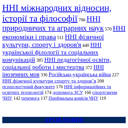
ННІ міжнародних відносин,
історії та філософії
ННІ
796
природничих та аграрних наук
ННІ
570
економіки і права
ННІ фізичної
511
культури, спорту і здоров'я
ННІ
440
української філології та соціальних
комунікацій
ННІ педагогічної освіти,
385
соціальної роботи і мистецтва
ННІ
372
іноземних мов
Російсько-українська війна
336
227
ННІ фізичної культури спорту та здоров’я
208
психологічний факультет
ННІ інформаційних та
176
освітніх технологій
допомога ЗСУ
спортсмени
174
166
ЧНУ
перемога
142
137
Приймальна комісія ЧНУ
119
АРХІВ НОВИН