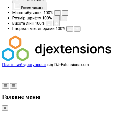
Режим читання
Масштабування
100
%
Розмір шрифту
100
%
Висота лінії
100
%
Інтервал між літерами
100
%
Плагін веб-доступності
від DJ-Extensions.com
Головне меню
×