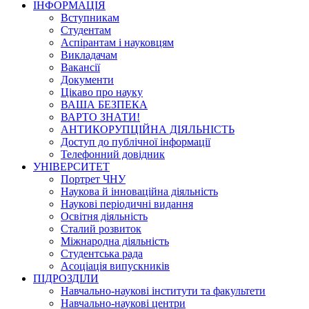
ІНФОРМАЦІЯ
Вступникам
Студентам
Аспірантам і науковцям
Викладачам
Вакансії
Документи
Цікаво про науку
ВАША БЕЗПЕКА
ВАРТО ЗНАТИ!
АНТИКОРУПЦІЙНА ДІЯЛЬНІСТЬ
Доступ до публічної інформації
Телефонний довідник
УНІВЕРСИТЕТ
Портрет ЧНУ
Наукова й інноваційна діяльність
Наукові періодичні видання
Освітня діяльність
Сталий розвиток
Міжнародна діяльність
Студентська рада
Асоціація випускників
ПІДРОЗДІЛИ
Навчально-наукові інститути та факультети
Навчально-наукові центри