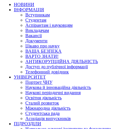
НОВИНИ
ІНФОРМАЦІЯ
Вступникам
Студентам
Аспірантам і науковцям
Викладачам
Вакансії
Документи
Цікаво про науку
ВАША БЕЗПЕКА
ВАРТО ЗНАТИ!
АНТИКОРУПЦІЙНА ДІЯЛЬНІСТЬ
Доступ до публічної інформації
Телефонний довідник
УНІВЕРСИТЕТ
Портрет ЧНУ
Наукова й інноваційна діяльність
Наукові періодичні видання
Освітня діяльність
Сталий розвиток
Міжнародна діяльність
Студентська рада
Асоціація випускників
ПІДРОЗДІЛИ
Навчально-наукові інститути та факультети