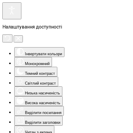
Налаштування доступності
Інвертувати кольори
Монохромний
Темний контраст
Світлий контраст
Низька насиченість
Висока насиченість
Виділити посилання
Виділити заголовки
Читач з екрана