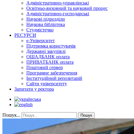
Адміністративно-управлінські
Освітньо-виховний та науковий процес
Адміністративно-господарські
Наукові підрозділи
Наукова бібліотека
Студмістечко
РЕСУРСИ
е-Університет
Підтримка користувачів
Державні закупівлі
ОЩАДБАНК оплата
ПРИВАТБАНК оплата
Поштовий сервер
Програмне забезпечення
Інституційний репозитарій
Сайти університету
Запитати у ректора
Пошук...
Пошук