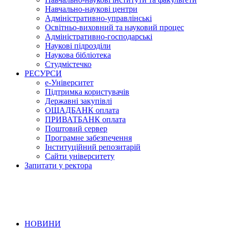
Навчально-наукові центри
Адміністративно-управлінські
Освітньо-виховний та науковий процес
Адміністративно-господарські
Наукові підрозділи
Наукова бібліотека
Студмістечко
РЕСУРСИ
е-Університет
Підтримка користувачів
Державні закупівлі
ОЩАДБАНК оплата
ПРИВАТБАНК оплата
Поштовий сервер
Програмне забезпечення
Інституційний репозитарій
Сайти університету
Запитати у ректора
НОВИНИ