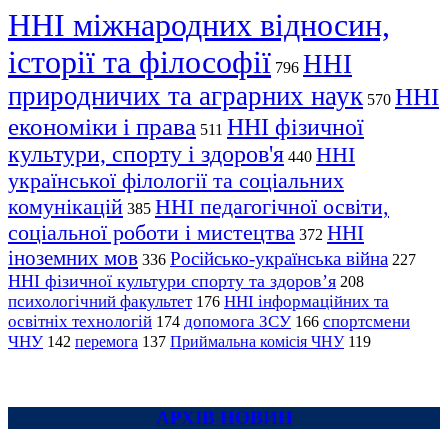
ННІ міжнародних відносин,
історії та філософії
ННІ
796
природничих та аграрних наук
ННІ
570
економіки і права
ННІ фізичної
511
культури, спорту і здоров'я
ННІ
440
української філології та соціальних
комунікацій
ННІ педагогічної освіти,
385
соціальної роботи і мистецтва
ННІ
372
іноземних мов
Російсько-українська війна
336
227
ННІ фізичної культури спорту та здоров’я
208
психологічний факультет
ННІ інформаційних та
176
освітніх технологій
допомога ЗСУ
спортсмени
174
166
ЧНУ
перемога
142
137
Приймальна комісія ЧНУ
119
АРХІВ НОВИН