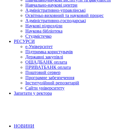
Навчально-наукові центри
Адміністративно-управлінські
Освітньо-виховний та науковий процес
Адміністративно-господарські
Наукові підрозділи
Наукова бібліотека
Студмістечко
РЕСУРСИ
е-Університет
Підтримка користувачів
Державні закупівлі
ОЩАДБАНК оплата
ПРИВАТБАНК оплата
Поштовий сервер
Програмне забезпечення
Інституційний репозитарій
Сайти університету
Запитати у ректора
НОВИНИ