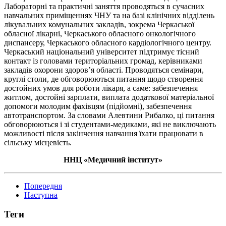
Лабораторні та практичні заняття проводяться в сучасних
навчальних приміщеннях ЧНУ та на базі клінічних відділень
лікувальних комунальних закладів, зокрема Черкаської
обласної лікарні, Черкаського обласного онкологічного
диспансеру, Черкаського обласного кардіологічного центру.
Черкаський національний університет підтримує тісний
контакт із головами територіальних громад, керівниками
закладів охорони здоров’я області. Проводяться семінари,
круглі столи, де обговорюються питання щодо створення
достойних умов для роботи лікаря, а саме: забезпечення
житлом, достойні зарплати, виплата додаткової матеріальної
допомоги молодим фахівцям (підйомні), забезпечення
автотранспортом. За словами Алевтини Рибалко, ці питання
обговорюються і зі студентами-медиками, які не виключають
можливості після закінчення навчання їхати працювати в
сільську місцевість.
ННЦ «Медичний інститут»
Попередня
Наступна
Теги