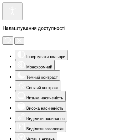
Налаштування доступності
Інвертувати кольори
Монохромний
Темний контраст
Світлий контраст
Низька насиченість
Висока насиченість
Виділити посилання
Виділити заголовки
Читач з екрана