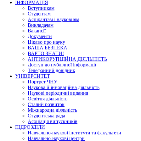
ІНФОРМАЦІЯ
Вступникам
Студентам
Аспірантам і науковцям
Викладачам
Вакансії
Документи
Цікаво про науку
ВАША БЕЗПЕКА
ВАРТО ЗНАТИ!
АНТИКОРУПЦІЙНА ДІЯЛЬНІСТЬ
Доступ до публічної інформації
Телефонний довідник
УНІВЕРСИТЕТ
Портрет ЧНУ
Наукова й інноваційна діяльність
Наукові періодичні видання
Освітня діяльність
Сталий розвиток
Міжнародна діяльність
Студентська рада
Асоціація випускників
ПІДРОЗДІЛИ
Навчально-наукові інститути та факультети
Навчально-наукові центри