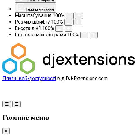
Режим читання
Масштабування
100
%
Розмір шрифту
100
%
Висота лінії
100
%
Інтервал між літерами
100
%
Плагін веб-доступності
від DJ-Extensions.com
Головне меню
×