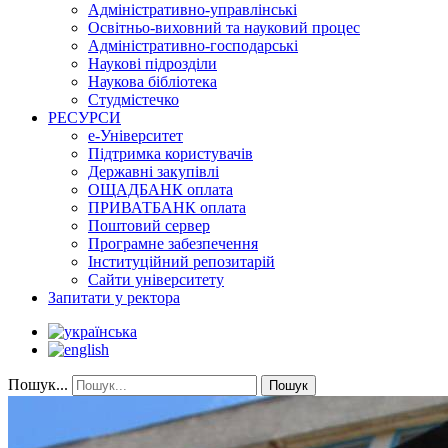
Адміністративно-управлінські
Освітньо-виховний та науковий процес
Адміністративно-господарські
Наукові підрозділи
Наукова бібліотека
Студмістечко
РЕСУРСИ
е-Університет
Підтримка користувачів
Державні закупівлі
ОЩАДБАНК оплата
ПРИВАТБАНК оплата
Поштовий сервер
Програмне забезпечення
Інституційний репозитарій
Сайти університету
Запитати у ректора
Пошук...
Пошук