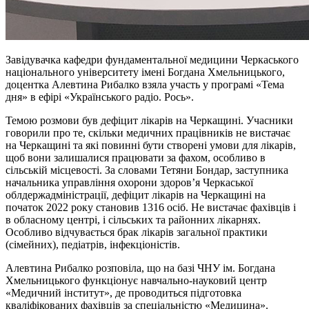
Завідувачка кафедри фундаментальної медицини Черкаського
національного університету імені Богдана Хмельницького,
доцентка Алевтина Рибалко взяла участь у програмі «Тема
дня» в ефірі «Українського радіо. Рось».
Темою розмови був дефіцит лікарів на Черкащині. Учасники
говорили про те, скільки медичних працівників не вистачає
на Черкащині та які повинні бути створені умови для лікарів,
щоб вони залишалися працювати за фахом, особливо в
сільській місцевості. За словами Тетяни Бондар, заступника
начальника управління охорони здоров’я Черкаської
облдержадміністрації, дефіцит лікарів на Черкащині на
початок 2022 року становив 1316 осіб. Не вистачає фахівців і
в обласному центрі, і сільських та районних лікарнях.
Особливо відчувається брак лікарів загальної практики
(сімейних), педіатрів, інфекціоністів.
Алевтина Рибалко розповіла, що на базі ЧНУ ім. Богдана
Хмельницького функціонує навчально-науковий центр
«Медичний інститут», де проводиться підготовка
кваліфікованих фахівців за спеціальністю «Медицина».