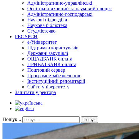
Адміністративно-управлінські
Освітньо-виховний та науковий процес
Адміністративно-господарські
Наукові підрозділи
Наукова бібліотека
Студмістечко
РЕСУРСИ
е-Університет
Підтримка користувачів
Державні закупівлі
ОЩАДБАНК оплата
ПРИВАТБАНК оплата
Поштовий сервер
Програмне забезпечення
Інституційний репозитарій
Сайти університету
Запитати у ректора
Пошук...
Пошук