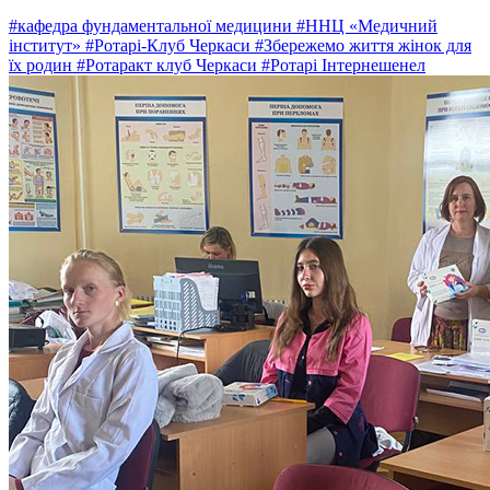
#кафедра фундаментальної медицини
#ННЦ «Медичний
інститут»
#Ротарі-Клуб Черкаси
#Збережемо життя жінок для
їх родин
#Ротаракт клуб Черкаси
#Ротарі Інтернешенел