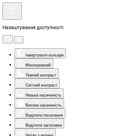
Налаштування доступності
Інвертувати кольори
Монохромний
Темний контраст
Світлий контраст
Низька насиченість
Висока насиченість
Виділити посилання
Виділити заголовки
Читач з екрана