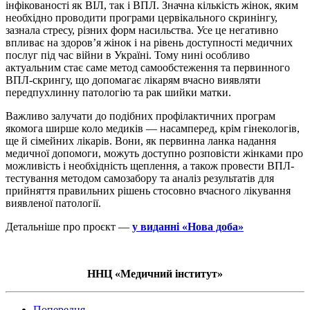
інфікованості як ВІЛ, так і ВПЛ. Значна кількість жінок, яким
необхідно проводити програми цервікального скринінгу,
зазнала стресу, різних форм насильства. Усе це негативно
впливає на здоров’я жінок і на рівень доступності медичних
послуг під час війни в Україні. Тому нині особливо
актуальним стає саме метод самообстеження та первинного
ВПЛ-скрингу, що допомагає лікарям вчасно виявляти
передпухлинну патологію та рак шийки матки.
Важливо залучати до подібних профілактичних програм
якомога ширше коло медиків — насамперед, крім гінекологів,
ще й сімейних лікарів. Вони, як первинна ланка надання
медичної допомоги, можуть доступно розповісти жінками про
можливість і необхідність щеплення, а також провести ВПЛ-
тестування методом самозабору та аналіз результатів для
прийняття правильних рішень стосовно вчасного лікування
виявленої патології.
Детальніше про проєкт —
у виданні «Нова доба»
ННЦ «Медичний інститут»
Попередня