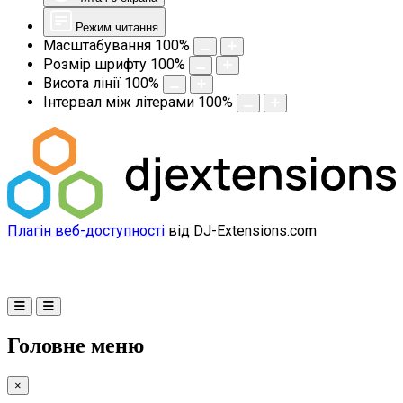
Режим читання
Масштабування
100
%
Розмір шрифту
100
%
Висота лінії
100
%
Інтервал між літерами
100
%
Плагін веб-доступності
від DJ-Extensions.com
Головне меню
×