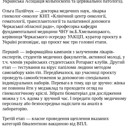
Українська Асоціація кольпоскопії та цервікальної патології).
Ольга Палійчук — докторка медичних наук, лікарка
гінеколог-онколог КНП «Клінічний центр онкології,
гематології, трансплантології та паліативної допомоги
Черкаської обласної ради», професорка кафедри
фундаментальної медицини ЧНУ ім.Б.Хмельницького,
керівниця Черкаського осередку УАКЦП, куратор проєкту в
Україні розповідає, що проєкт має три головні етапи.
Перший — інформаційна кампанія з залученням лікарів-
експертів, студентів медичних факультетів, активної молоді, у
т.ч. членів українських студентських Ротаракт клубів. Другий
етап — тестування на вірус папіломи людини методом
самозабору квін-тіп. Передбачалося, що учасниці проєкту
проведуть самообстеження за допомогою спеціальних
індивідуальних наборів. Перевага в тому, що це зручно: жінка
не повинна йти у медзаклад та проходити огляд на
гінекологічному кріслі. Зібрати біоматеріал для дослідження
можна у т.ч. вдома у зручний час. І передати пробу медичному
персоналу або безпосередньо надіслати на аналіз в
лабораторію.
Третій етап — власне проведення щеплення вказаних
категорій бівалентною вакциною від ВПЛ.