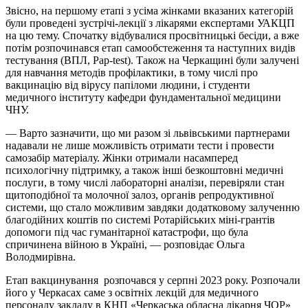
Звісно, на першому етапі з усіма жінками вказаних категорій
були проведені зустрічі-лекції з лікарями експертами УАКЦП
на цю тему. Спочатку відбувалися просвітницькі бесіди, а вже
потім розпочинався етап самообстеження та наступних видів
тестування (ВПЛ, Pap-test). Також на Черкащині були залучені
для навчання методів профілактики, в тому числі про
вакцинацію від вірусу папіломи людини, і студенти
медичного інституту кафедри фундаментальної медицини
ЧНУ.
— Варто зазначити, що ми разом зі львівськими партнерами
надавали не лише можливість отримати тести і провести
самозабір матеріалу. Жінки отримали насамперед
психологічну підтримку, а також інші безкоштовні медичні
послуги, в тому числі лабораторні аналізи, перевіряли стан
щитоподібної та молочної залоз, органів репродуктивної
системи, що стало можливим завдяки додатковому залученню
благодійних коштів по системі Ротарійських міні-грантів
допомоги під час гуманітарної катастрофи, що була
спричинена війною в Україні, — розповідає Ольга
Володмирівна.
Етап вакцинування розпочався у серпні
2023
року. Розпочали
його у Черкасах саме з освітніх лекцій для медичного
персоналу закладу в КНП «Черкаська обласна лікарня ЧОР»