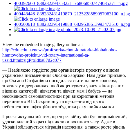
View the embedded image gallery online at:
http://cdu.edu.ua/news/profesorka-chnu-kuratorka-hlobalnoho-
hrantovoho-proiektu-vid-rotary-international-ta-
usaid.html#sigProIdba87d2c077
— Неабиякою гордістю для організаторів проєкту є відома
українська письменниця Оксана Забужко. Нам дуже приємно,
що Оксана Стефанівна погодилася стати нашим голосом,
знятися у відеороликах, щоб акцентувати увагу жінок різних
вікових категорій: дівчаток та дівчат, мам і бабусь — на
необхідності самодіагностики при використанні методів
первинного ВПЛ-скринінгу та щеплення від цього
небезпечного інфекційного збудника раку шийки матки.
Проєкт актуальний тим, що через війну він був видозмінений,
удосконалений якраз під виклики воєнного часу. Адже в
Україні збільшується міграція населення, а також росте рівень