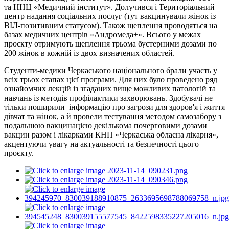
та ННЦ «Медичний інститут». Долучився і Територіальний
центр надання соціальних послуг (тут вакцинували жінок із
ВІЛ-позитивним статусом). Також щеплення проводяться на
базах медичних центрів «Андромеда+». Всього у межах
проєкту отримують щеплення трьома бустерними дозами по
200 жінок в кожній із двох визначених областей.
Студенти-медики Черкаського національного брали участь у
всіх трьох етапах цієї програми. Для них було проведено ряд
ознайомчих лекцій із згаданих вище можливих патологій та
навчань із методів профілактики захворювань. Здобувачі не
тільки поширили інформацію про загрози для здоров'я і життя
дівчат та жінок, а й провели тестування методом самозабору з
подальшою вакцинацією декількома почерговими дозами
вакцин разом і лікарками КНП «Черкаська обласна лікарня»,
акцентуючи увагу на актуальності та безпечності цього
проєкту.