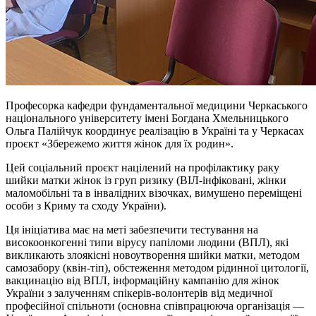
Професорка кафедри фундаментальної медицини Черкаського
національного університету імені Богдана Хмельницького
Ольга Палійчук координує реалізацію в Україні та у Черкасах
проєкт «Збережемо життя жінок для їх родин».
Цей соціальний проєкт націлений на профілактику раку
шийки матки жінок із груп ризику (ВІЛ-інфіковані, жінки
маломобільні та в інвалідних візочках, вимушено переміщені
особи з Криму та сходу України).
Ця ініціатива має на меті забезпечити тестування на
високоонкогенні типи вірусу папіломи людини (ВПЛ), які
викликають злоякісні новоутворення шийки матки, методом
самозабору (квін-тіп), обстеження методом рідинної цитології,
вакцинацію від ВПЛ, інформаційну кампанію для жінок
України з залученням спікерів-волонтерів від медичної
професійної спільноти (основна співпрацююча організація —