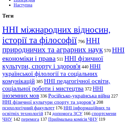
Наступна
Теги
ННІ міжнародних відносин,
історії та філософії
ННІ
796
природничих та аграрних наук
ННІ
570
економіки і права
ННІ фізичної
511
культури, спорту і здоров'я
ННІ
440
української філології та соціальних
комунікацій
ННІ педагогічної освіти,
385
соціальної роботи і мистецтва
ННІ
372
іноземних мов
Російсько-українська війна
336
227
ННІ фізичної культури спорту та здоров’я
208
психологічний факультет
ННІ інформаційних та
176
освітніх технологій
допомога ЗСУ
спортсмени
174
166
ЧНУ
перемога
142
137
Приймальна комісія ЧНУ
119