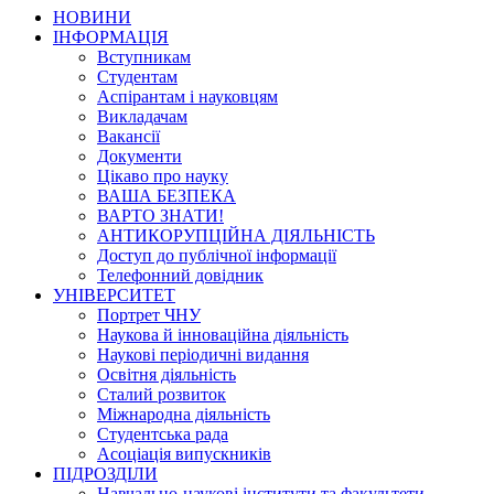
НОВИНИ
ІНФОРМАЦІЯ
Вступникам
Студентам
Аспірантам і науковцям
Викладачам
Вакансії
Документи
Цікаво про науку
ВАША БЕЗПЕКА
ВАРТО ЗНАТИ!
АНТИКОРУПЦІЙНА ДІЯЛЬНІСТЬ
Доступ до публічної інформації
Телефонний довідник
УНІВЕРСИТЕТ
Портрет ЧНУ
Наукова й інноваційна діяльність
Наукові періодичні видання
Освітня діяльність
Сталий розвиток
Міжнародна діяльність
Студентська рада
Асоціація випускників
ПІДРОЗДІЛИ
Навчально-наукові інститути та факультети