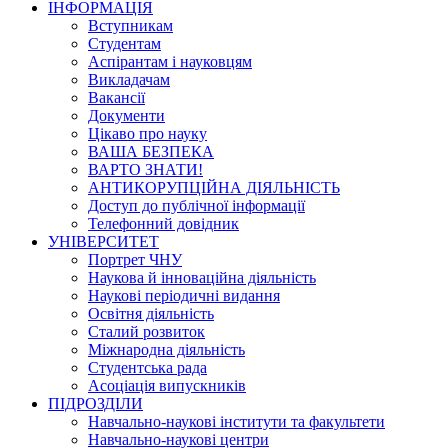
ІНФОРМАЦІЯ
Вступникам
Студентам
Аспірантам і науковцям
Викладачам
Вакансії
Документи
Цікаво про науку
ВАША БЕЗПЕКА
ВАРТО ЗНАТИ!
АНТИКОРУПЦІЙНА ДІЯЛЬНІСТЬ
Доступ до публічної інформації
Телефонний довідник
УНІВЕРСИТЕТ
Портрет ЧНУ
Наукова й інноваційна діяльність
Наукові періодичні видання
Освітня діяльність
Сталий розвиток
Міжнародна діяльність
Студентська рада
Асоціація випускників
ПІДРОЗДІЛИ
Навчально-наукові інститути та факультети
Навчально-наукові центри