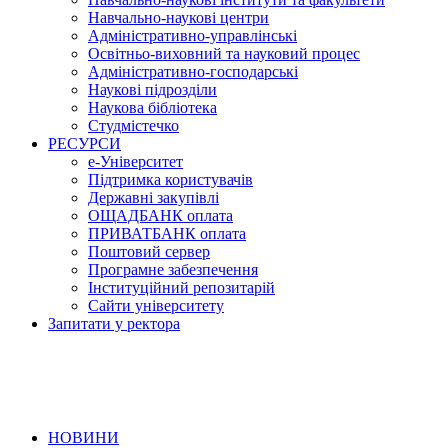
Навчально-наукові центри
Адміністративно-управлінські
Освітньо-виховний та науковий процес
Адміністративно-господарські
Наукові підрозділи
Наукова бібліотека
Студмістечко
РЕСУРСИ
е-Університет
Підтримка користувачів
Державні закупівлі
ОЩАДБАНК оплата
ПРИВАТБАНК оплата
Поштовий сервер
Програмне забезпечення
Інституційний репозитарій
Сайти університету
Запитати у ректора
НОВИНИ