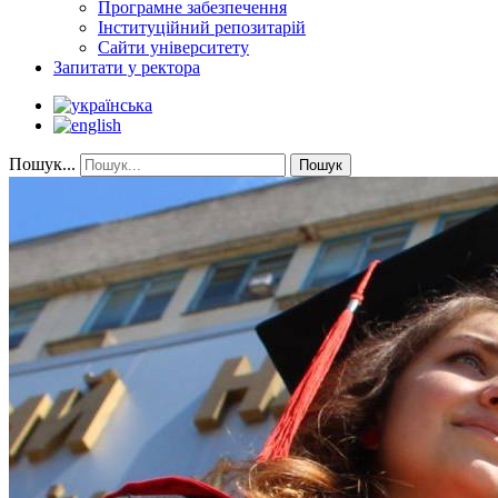
Програмне забезпечення
Інституційний репозитарій
Сайти університету
Запитати у ректора
Пошук...
Пошук