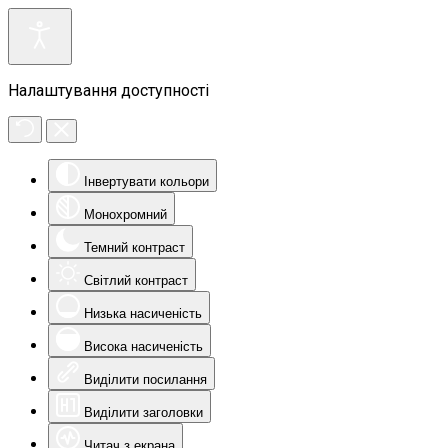
Налаштування доступності
Інвертувати кольори
Монохромний
Темний контраст
Світлий контраст
Низька насиченість
Висока насиченість
Виділити посилання
Виділити заголовки
Читач з екрана