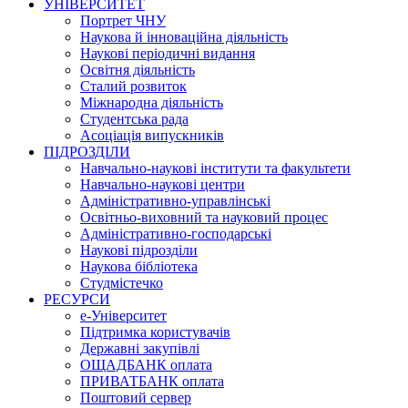
УНІВЕРСИТЕТ
Портрет ЧНУ
Наукова й інноваційна діяльність
Наукові періодичні видання
Освітня діяльність
Сталий розвиток
Міжнародна діяльність
Студентська рада
Асоціація випускників
ПІДРОЗДІЛИ
Навчально-наукові інститути та факультети
Навчально-наукові центри
Адміністративно-управлінські
Освітньо-виховний та науковий процес
Адміністративно-господарські
Наукові підрозділи
Наукова бібліотека
Студмістечко
РЕСУРСИ
е-Університет
Підтримка користувачів
Державні закупівлі
ОЩАДБАНК оплата
ПРИВАТБАНК оплата
Поштовий сервер