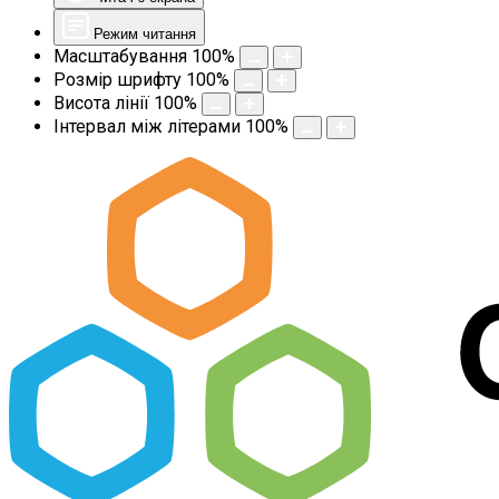
Режим читання
Масштабування
100
%
Розмір шрифту
100
%
Висота лінії
100
%
Інтервал між літерами
100
%