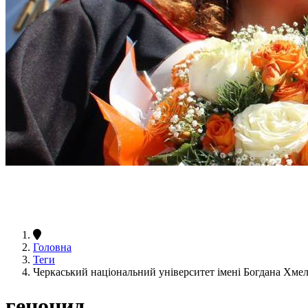
Головна
Теги
Черкаський національний університет імені Богдана Хм
геноцид