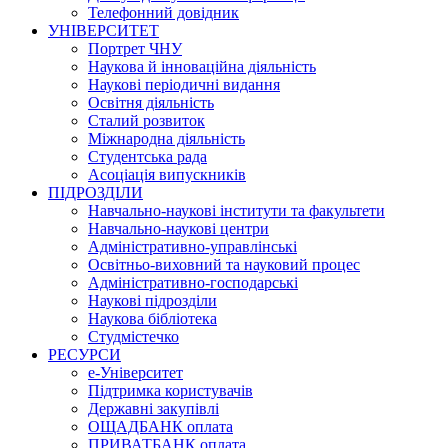
Телефонний довідник
УНІВЕРСИТЕТ
Портрет ЧНУ
Наукова й інноваційна діяльність
Наукові періодичні видання
Освітня діяльність
Сталий розвиток
Міжнародна діяльність
Студентська рада
Асоціація випускників
ПІДРОЗДІЛИ
Навчально-наукові інститути та факультети
Навчально-наукові центри
Адміністративно-управлінські
Освітньо-виховний та науковий процес
Адміністративно-господарські
Наукові підрозділи
Наукова бібліотека
Студмістечко
РЕСУРСИ
е-Університет
Підтримка користувачів
Державні закупівлі
ОЩАДБАНК оплата
ПРИВАТБАНК оплата