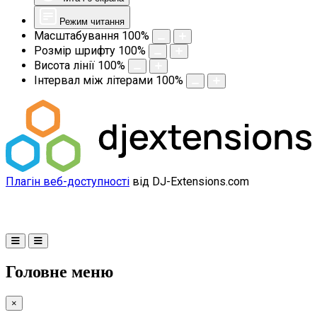
Режим читання
Масштабування
100
%
Розмір шрифту
100
%
Висота лінії
100
%
Інтервал між літерами
100
%
Плагін веб-доступності
від DJ-Extensions.com
Головне меню
×