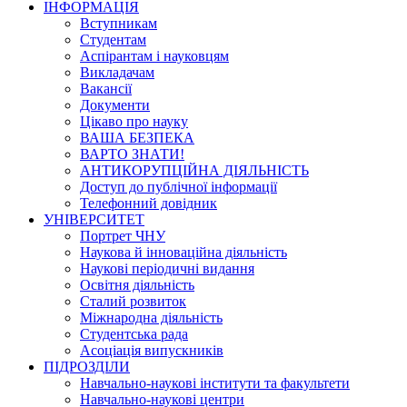
ІНФОРМАЦІЯ
Вступникам
Студентам
Аспірантам і науковцям
Викладачам
Вакансії
Документи
Цікаво про науку
ВАША БЕЗПЕКА
ВАРТО ЗНАТИ!
АНТИКОРУПЦІЙНА ДІЯЛЬНІСТЬ
Доступ до публічної інформації
Телефонний довідник
УНІВЕРСИТЕТ
Портрет ЧНУ
Наукова й інноваційна діяльність
Наукові періодичні видання
Освітня діяльність
Сталий розвиток
Міжнародна діяльність
Студентська рада
Асоціація випускників
ПІДРОЗДІЛИ
Навчально-наукові інститути та факультети
Навчально-наукові центри