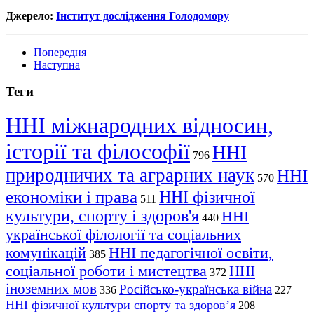
Джерело:
Інститут дослідження Голодомору
Попередня
Наступна
Теги
ННІ міжнародних відносин,
історії та філософії
ННІ
796
природничих та аграрних наук
ННІ
570
економіки і права
ННІ фізичної
511
культури, спорту і здоров'я
ННІ
440
української філології та соціальних
комунікацій
ННІ педагогічної освіти,
385
соціальної роботи і мистецтва
ННІ
372
іноземних мов
Російсько-українська війна
336
227
ННІ фізичної культури спорту та здоров’я
208