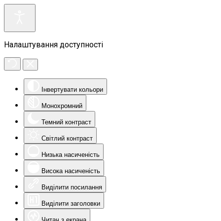
Налаштування доступності
Інвертувати кольори
Монохромний
Темний контраст
Світлий контраст
Низька насиченість
Висока насиченість
Виділити посилання
Виділити заголовки
Читач з екрана