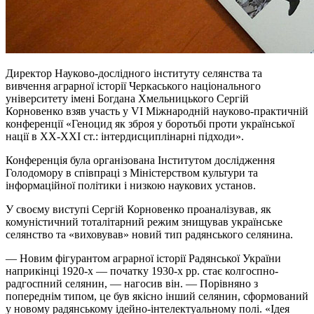
Директор Науково-дослідного інституту селянства та
вивчення аграрної історії Черкаського національного
університету імені Богдана Хмельницького Сергій
Корновенко взяв участь у VI Міжнародній науково-практичній
конференції «Геноцид як зброя у боротьбі проти української
нації в XX-XXI ст.: інтердисциплінарні підходи».
Конференція була організована Інститутом дослідження
Голодомору в співпраці з Міністерством культури та
інформаційної політики і низкою наукових установ.
У своєму виступі Сергій Корновенко
проаналізував, як
комуністичний тоталітарний режим знищував українське
селянство та «виховував» новий тип радянського селянина.
— Новим фігурантом аграрної історії Радянської України
наприкінці 1920-х — початку 1930-х рр. стає колгоспно-
радгоспний селянин, — нагосив він. — Порівняно з
попереднім типом, це був якісно інший селянин, сформований
у новому радянському ідейно-інтелектуальному полі. «Ідея