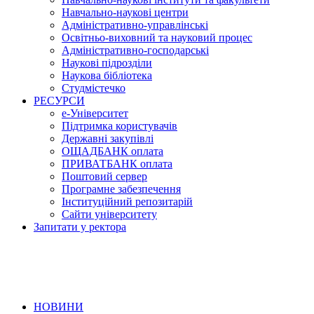
Навчально-наукові центри
Адміністративно-управлінські
Освітньо-виховний та науковий процес
Адміністративно-господарські
Наукові підрозділи
Наукова бібліотека
Студмістечко
РЕСУРСИ
е-Університет
Підтримка користувачів
Державні закупівлі
ОЩАДБАНК оплата
ПРИВАТБАНК оплата
Поштовий сервер
Програмне забезпечення
Інституційний репозитарій
Сайти університету
Запитати у ректора
НОВИНИ