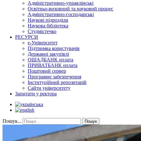
Адміністративно-управлінські
Освітньо-виховний та науковий процес
Адміністративно-господарські
Наукові підрозділи
Наукова бібліотека
Студмістечко
РЕСУРСИ
е-Університет
Підтримка користувачів
Державні закупівлі
ОЩАДБАНК оплата
ПРИВАТБАНК оплата
Поштовий сервер
Програмне забезпечення
Інституційний репозитарій
Сайти університету
Запитати у ректора
Пошук...
Пошук