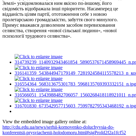
Землі» усвідомлювалася ним якісно по-іншому, його
свідомість відображала інші пріоритети. Насамперед це
відданість цілям партії, ототожнення себе з новою
пролетарською громадськістю, забуття свого минулого.
Примус вважався дозволеним засобом перевиховання
селянства, створення «нової сільської людини», «нової
психології трудового селянства».
View the embedded image gallery online at:
http://cdu.edu.ua/news/serhii-kornovenko-doluchyvsia-do-
konferentsii-prysviachenii-holodomoru.html#sigProId2f2a1fcf52