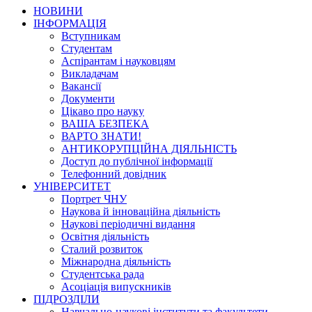
НОВИНИ
ІНФОРМАЦІЯ
Вступникам
Студентам
Аспірантам і науковцям
Викладачам
Вакансії
Документи
Цікаво про науку
ВАША БЕЗПЕКА
ВАРТО ЗНАТИ!
АНТИКОРУПЦІЙНА ДІЯЛЬНІСТЬ
Доступ до публічної інформації
Телефонний довідник
УНІВЕРСИТЕТ
Портрет ЧНУ
Наукова й інноваційна діяльність
Наукові періодичні видання
Освітня діяльність
Сталий розвиток
Міжнародна діяльність
Студентська рада
Асоціація випускників
ПІДРОЗДІЛИ
Навчально-наукові інститути та факультети