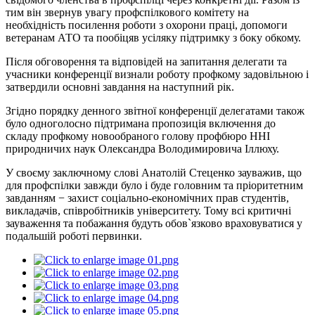
тим він звернув увагу профспілкового комітету на
необхідність посилення роботи з охорони праці, допомоги
ветеранам АТО та пообіцяв усіляку підтримку з боку обкому.
Після обговорення та відповідей на запитання делегати та
учасники конференції визнали роботу профкому задовільною і
затвердили основні завдання на наступний рік.
Згідно порядку денного звітної конференції делегатами також
було одноголосно підтримана пропозиція включення до
складу профкому новообраного голову профбюро ННІ
природничих наук Олександра Володимировича Іллюху.
У своєму заключному слові Анатолій Стеценко зауважив, що
для профспілки завжди було і буде головним та пріоритетним
завданням − захист соціально-економічних прав студентів,
викладачів, співробітників університету. Тому всі критичні
зауваження та побажання будуть обов`язково враховуватися у
подальшій роботі первинки.