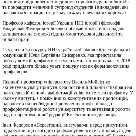
посприяти відновленню медичного профогляду працівників
та покращити медичний супровід студентів і викладачів, які
навчаються і працюють у 2-му та 4-му навчальних корпусах.
Професор кафедри історії України ННІ історії і філософії
Владислав Федорович Боєчко побажав профспілці і надалі
залишатися на сторожі гідних умов трудової діяльності та
оплати праці.
Студентка 3-го курсу ННІ української філології та соціальних
комунікацій Юлія Сергіївна Снісаренко, яка представила
роботу комісії профкому зі студентами, запропонувала у 2018
році приділяти більше уваги пошуку нових форм заохочення
профлідерів.
Перший проректор університету Василь Мойсієнко
акцентував увагу присутніх на постійній плідній співпраці на
партнерській основі адміністрації університету та профкому. У
своєму виступі, з-поміж інших конструктивних пропозицій,
наголосив на необхідності долучення профспілки до
профорієнтаційної роботи університету та активізації роботи
над створенням нової редакції Колективного договору.
Іван Федорович Берестовий, виступаючи перед присутніми,
підкреслив, що сьогодні профком університету пропагує ідею
свідомого членства в профспілці через конкретні дії. Разом із