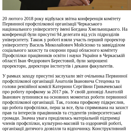
20 лютого 2018 року відбулася звітна конференція комітету
Первинної профспілкової організації Черкаського
національного університету імені Богдана Хмельницького. На
конференції були присутні 94 делегати від усіх підрозділів
університету. Також у роботі взяли участь перший проректор
університету Василь Миколайович Мойсієнко та заввідділом
соціального захисту та охорони праці обласного комітету
Профспілки працівників освіти і науки України в Черкаській
області Іван Федорович Берестовий, були запрошені
проректори, директори інститутів і декани факультетів.
У рамках заходу присутні заслухали звіт очільника Первинної
профспілкової організації Анатолія Івановича Стеценка та
голови ревізійної комісії Катерини Сергіївни Гривачевської
про роботу профкому за 2017 рік. У своїй доповіді Анатолій
Іванович зупинився на основних моментах роботи первинної
профспілкової організації. Так, голова профкому підкреслив,
що робота профспілки, перш за все, була спрямована на захист
прав та інтересів працівників та студентів університетської
громади. Значна увага приділялась матеріальній підтримці
членів профспілки, культурно-масовій та оздоровчій роботі,
організації дитячого дозвілля та відпочинку. Конструктивний