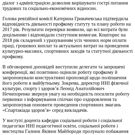
діалог з адміністрацією дозволив вирішувати гострі питання
трудових та соціально-економічних відносин.
Голова ревізійної комісії Катерина Гривачевська підтвердила
відповідність діяльності профкому статуту та плану роботи на
2017 рік. Результати перевірки виявили, що всі витрати були
доцільними і відповідали статутним вимогам. Кошторис на
2018 рік складений з урахуванням усіх чинних норм оплати
праці, грошових виплат та актуальних витрат на проведення
культурно-масових, спортивних заходів та статутної діяльності
профкому.
В обговоренні доповідей виступили делегати та запрошені
конференції, які позитивно оцінили роботу профкому й
запропонували конструктивні пропозиції щодо поліпшення
його роботи в майбутньому. Зокрема, директор ННІ фізичної
культури, спорту і здоров’я Леонід Анатолійович
Нечипоренко звернув увагу на необхідність посилити роботу
первинки з інформування спілчан про оздоровлення та
запропонував поновити проведення спортивних змагань
«Спартакіада здоров’я» серед викладачів.
У виступі доцента кафедри соціальної роботи і соціальної
педагогіки ННІ педагогічної освіти, соціальної роботи і
мистецтва Галини Яківни Майбороди пролунало побажання