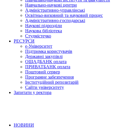
Навчально-наукові центри
Адміністративно-управлінські
Освітньо-виховний та науковий процес
Адміністративно-господарські
Наукові підрозділи
Наукова бібліотека
Студмістечко
РЕСУРСИ
е-Університет
Підтримка користувачів
Державні закупівлі
ОЩАДБАНК оплата
ПРИВАТБАНК оплата
Поштовий сервер
Програмне забезпечення
Інституційний репозитарій
Сайти університету
Запитати у ректора
НОВИНИ