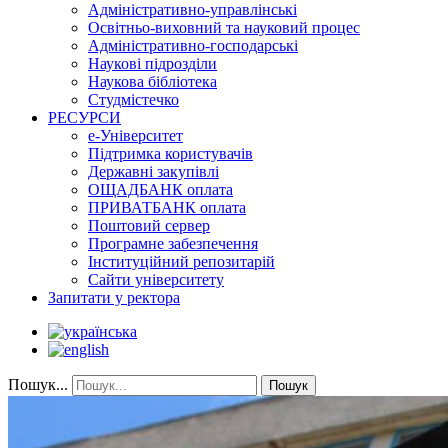
Адміністративно-управлінські
Освітньо-виховний та науковий процес
Адміністративно-господарські
Наукові підрозділи
Наукова бібліотека
Студмістечко
РЕСУРСИ
е-Університет
Підтримка користувачів
Державні закупівлі
ОЩАДБАНК оплата
ПРИВАТБАНК оплата
Поштовий сервер
Програмне забезпечення
Інституційний репозитарій
Сайти університету
Запитати у ректора
Пошук...
Пошук