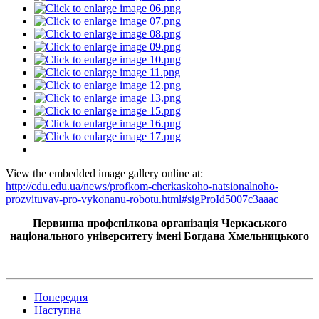
View the embedded image gallery online at:
http://cdu.edu.ua/news/profkom-cherkaskoho-natsionalnoho-
prozvituvav-pro-vykonanu-robotu.html#sigProId5007c3aaac
Первинна профспілкова організація Черкаського
національного університету імені Богдана Хмельницького
Попередня
Наступна