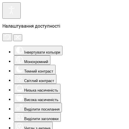
Налаштування доступності
Інвертувати кольори
Монохромний
Темний контраст
Світлий контраст
Низька насиченість
Висока насиченість
Виділити посилання
Виділити заголовки
Читач з екрана