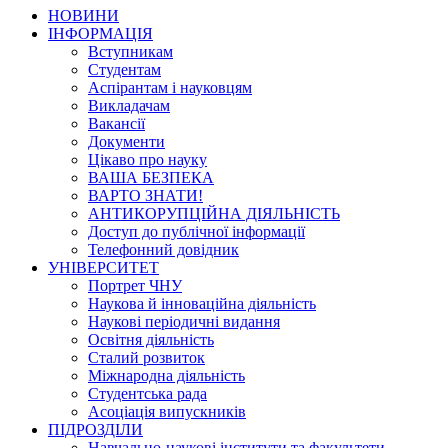
НОВИНИ
ІНФОРМАЦІЯ
Вступникам
Студентам
Аспірантам і науковцям
Викладачам
Вакансії
Документи
Цікаво про науку
ВАША БЕЗПЕКА
ВАРТО ЗНАТИ!
АНТИКОРУПЦІЙНА ДІЯЛЬНІСТЬ
Доступ до публічної інформації
Телефонний довідник
УНІВЕРСИТЕТ
Портрет ЧНУ
Наукова й інноваційна діяльність
Наукові періодичні видання
Освітня діяльність
Сталий розвиток
Міжнародна діяльність
Студентська рада
Асоціація випускників
ПІДРОЗДІЛИ
Навчально-наукові інститути та факультети