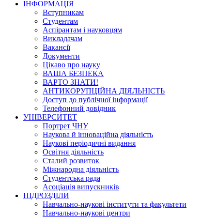
ІНФОРМАЦІЯ
Вступникам
Студентам
Аспірантам і науковцям
Викладачам
Вакансії
Документи
Цікаво про науку
ВАША БЕЗПЕКА
ВАРТО ЗНАТИ!
АНТИКОРУПЦІЙНА ДІЯЛЬНІСТЬ
Доступ до публічної інформації
Телефонний довідник
УНІВЕРСИТЕТ
Портрет ЧНУ
Наукова й інноваційна діяльність
Наукові періодичні видання
Освітня діяльність
Сталий розвиток
Міжнародна діяльність
Студентська рада
Асоціація випускників
ПІДРОЗДІЛИ
Навчально-наукові інститути та факультети
Навчально-наукові центри