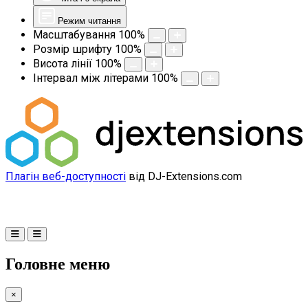
Режим читання
Масштабування
100
%
Розмір шрифту
100
%
Висота лінії
100
%
Інтервал між літерами
100
%
Плагін веб-доступності
від DJ-Extensions.com
Головне меню
×