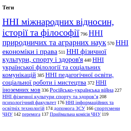
Теги
ННІ міжнародних відносин,
історії та філософії
ННІ
796
природничих та аграрних наук
ННІ
570
економіки і права
ННІ фізичної
511
культури, спорту і здоров'я
ННІ
440
української філології та соціальних
комунікацій
ННІ педагогічної освіти,
385
соціальної роботи і мистецтва
ННІ
372
іноземних мов
Російсько-українська війна
336
227
ННІ фізичної культури спорту та здоров’я
208
психологічний факультет
ННІ інформаційних та
176
освітніх технологій
допомога ЗСУ
спортсмени
174
166
ЧНУ
перемога
142
137
Приймальна комісія ЧНУ
119