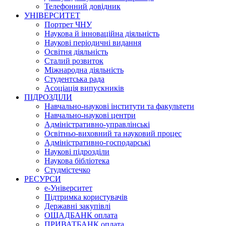
Телефонний довідник
УНІВЕРСИТЕТ
Портрет ЧНУ
Наукова й інноваційна діяльність
Наукові періодичні видання
Освітня діяльність
Сталий розвиток
Міжнародна діяльність
Студентська рада
Асоціація випускників
ПІДРОЗДІЛИ
Навчально-наукові інститути та факультети
Навчально-наукові центри
Адміністративно-управлінські
Освітньо-виховний та науковий процес
Адміністративно-господарські
Наукові підрозділи
Наукова бібліотека
Студмістечко
РЕСУРСИ
е-Університет
Підтримка користувачів
Державні закупівлі
ОЩАДБАНК оплата
ПРИВАТБАНК оплата