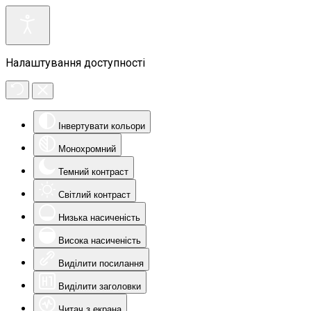
Налаштування доступності
Інвертувати кольори
Монохромний
Темний контраст
Світлий контраст
Низька насиченість
Висока насиченість
Виділити посилання
Виділити заголовки
Читач з екрана