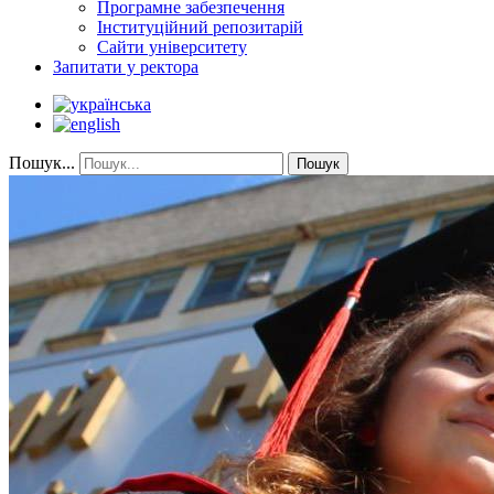
Програмне забезпечення
Інституційний репозитарій
Сайти університету
Запитати у ректора
Пошук...
Пошук