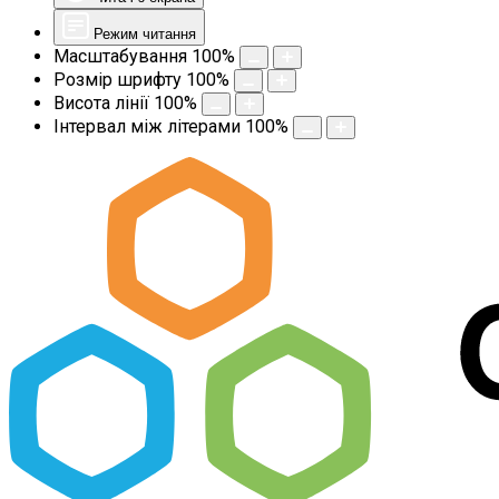
Режим читання
Масштабування
100
%
Розмір шрифту
100
%
Висота лінії
100
%
Інтервал між літерами
100
%