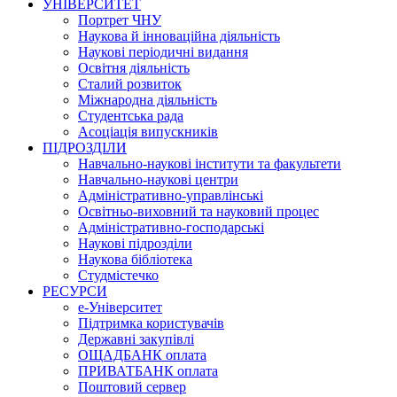
УНІВЕРСИТЕТ
Портрет ЧНУ
Наукова й інноваційна діяльність
Наукові періодичні видання
Освітня діяльність
Сталий розвиток
Міжнародна діяльність
Студентська рада
Асоціація випускників
ПІДРОЗДІЛИ
Навчально-наукові інститути та факультети
Навчально-наукові центри
Адміністративно-управлінські
Освітньо-виховний та науковий процес
Адміністративно-господарські
Наукові підрозділи
Наукова бібліотека
Студмістечко
РЕСУРСИ
е-Університет
Підтримка користувачів
Державні закупівлі
ОЩАДБАНК оплата
ПРИВАТБАНК оплата
Поштовий сервер