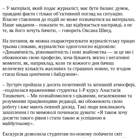
– У матеріалі, який подає журналіст, має бути баланс думок,
правдиві факти і тільки об’єктивний погляд на ситуацію.
Власне ставлення до подій не може позначатися на матеріалах.
Наше завдання – показати те, що відбувається насправді, а не
те, як його хочуть бачити, – говорить Оксана Швед.
На питання, як можна охарактеризувати журналістську працю
трьома словами, журналістки одноголосно відповіли:
«Динамічність, різноманітність і нові знайомства — за це ми і
обожнюємо свою професію, хоча бувають звісно і негативні
моменти, як, наприклад, коли ти кожного дня бачиш
величезну кількість жахливих та страшних новин, то згодом
стаєш більш цинічним і байдужим».
– Зустріч пройшла у досить позитивній та затишній атмосфері,
–поділилася враженнями студентка 1-Р курсу Анастасія
Тишкевич. – Ми познайомилися з цікавими, незалежними та
розумними працівницями редакції, які обожнюють свою
роботу і вже мають певний досвід. Такі люди викликають
захоплення і ти мимоволі починаєш думати: «Я також хочу
досягти такого рівня і стати такою ж успішною в
майбутньому».
Екскурсія дозволила студентам по-новому побачити світ