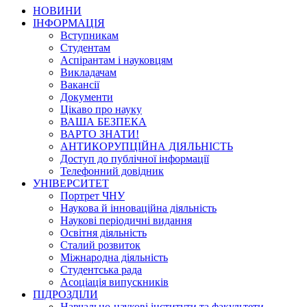
НОВИНИ
ІНФОРМАЦІЯ
Вступникам
Студентам
Аспірантам і науковцям
Викладачам
Вакансії
Документи
Цікаво про науку
ВАША БЕЗПЕКА
ВАРТО ЗНАТИ!
АНТИКОРУПЦІЙНА ДІЯЛЬНІСТЬ
Доступ до публічної інформації
Телефонний довідник
УНІВЕРСИТЕТ
Портрет ЧНУ
Наукова й інноваційна діяльність
Наукові періодичні видання
Освітня діяльність
Сталий розвиток
Міжнародна діяльність
Студентська рада
Асоціація випускників
ПІДРОЗДІЛИ
Навчально-наукові інститути та факультети