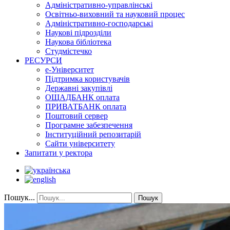
Адміністративно-управлінські
Освітньо-виховний та науковий процес
Адміністративно-господарські
Наукові підрозділи
Наукова бібліотека
Студмістечко
РЕСУРСИ
е-Університет
Підтримка користувачів
Державні закупівлі
ОЩАДБАНК оплата
ПРИВАТБАНК оплата
Поштовий сервер
Програмне забезпечення
Інституційний репозитарій
Сайти університету
Запитати у ректора
Пошук...
Пошук