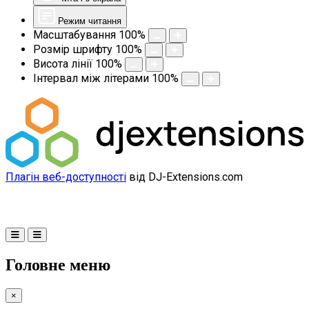
Режим читання
Масштабування
100
%
Розмір шрифту
100
%
Висота лінії
100
%
Інтервал між літерами
100
%
Плагін веб-доступності
від DJ-Extensions.com
Головне меню
×