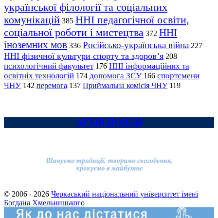
української філології та соціальних
комунікацій
ННІ педагогічної освіти,
385
соціальної роботи і мистецтва
ННІ
372
іноземних мов
Російсько-українська війна
336
227
ННІ фізичної культури спорту та здоров’я
208
психологічний факультет
ННІ інформаційних та
176
освітніх технологій
допомога ЗСУ
спортсмени
174
166
ЧНУ
перемога
142
137
Приймальна комісія ЧНУ
119
АРХІВ НОВИН
© 2006 - 2026
Черкаський національний університет імені
Богдана Хмельницького