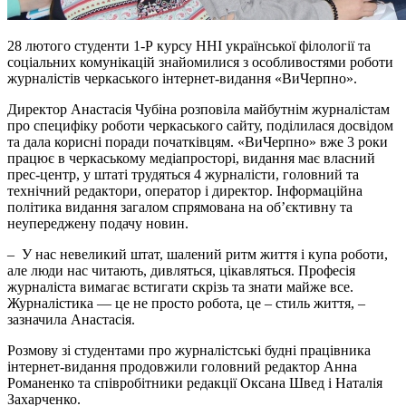
28 лютого студенти 1-Р курсу ННІ української філології та
соціальних комунікацій знайомилися з особливостями роботи
журналістів черкаського інтернет-видання «ВиЧерпно».
Директор Анастасія Чубіна розповіла майбутнім журналістам
про специфіку роботи черкаського сайту, поділилася досвідом
та дала корисні поради початківцям. «ВиЧерпно» вже 3 роки
працює в черкаському медіапросторі, видання має власний
прес-центр, у штаті трудяться 4 журналісти, головний та
технічний редактори, оператор і директор. Інформаційна
політика видання загалом спрямована на об’єктивну та
неупереджену подачу новин.
– У нас невеликий штат, шалений ритм життя і купа роботи,
але люди нас читають, дивляться, цікавляться. Професія
журналіста вимагає встигати скрізь та знати майже все.
Журналістика — це не просто робота, це – стиль життя, –
зазначила Анастасія.
Розмову зі студентами про журналістські будні працівника
інтернет-видання продовжили головний редактор Анна
Романенко та співробітники редакції Оксана Швед і Наталія
Захарченко.