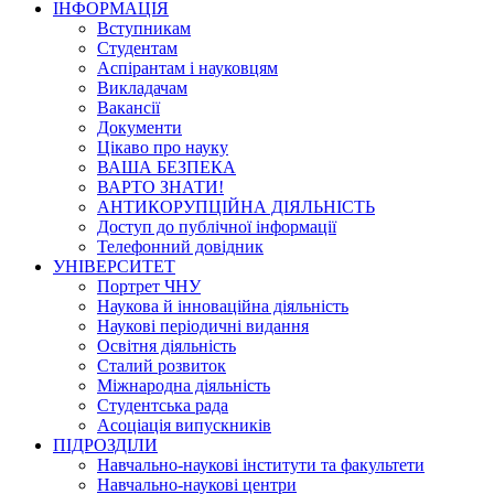
ІНФОРМАЦІЯ
Вступникам
Студентам
Аспірантам і науковцям
Викладачам
Вакансії
Документи
Цікаво про науку
ВАША БЕЗПЕКА
ВАРТО ЗНАТИ!
АНТИКОРУПЦІЙНА ДІЯЛЬНІСТЬ
Доступ до публічної інформації
Телефонний довідник
УНІВЕРСИТЕТ
Портрет ЧНУ
Наукова й інноваційна діяльність
Наукові періодичні видання
Освітня діяльність
Сталий розвиток
Міжнародна діяльність
Студентська рада
Асоціація випускників
ПІДРОЗДІЛИ
Навчально-наукові інститути та факультети
Навчально-наукові центри