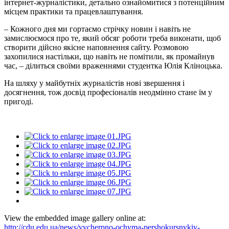
інтернет-журналістики, детально ознайомитися з потенційним
місцем практики та працевлаштування.
– Кожного дня ми гортаємо стрічку новин і навіть не
замислюємося про те, який обсяг роботи треба виконати, щоб
створити дійсно якісне наповнення сайту. Розмовою
захопилися настільки, що навіть не помітили, як промайнув
час, – ділиться своїми враженнями студентка Юлія Кліноцька.
На шляху у майбутніх журналістів нові звершення і
досягнення, тож досвід професіоналів неодмінно стане їм у
пригоді.
View the embedded image gallery online at:
http://cdu.edu.ua/news/vycherpno-ochyma-pershokursnykiv-