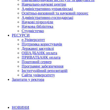
Навчально-наукові центри
Адміністративно-управлінські
Освітньо-виховний та науковий процес
Адміністративно-господарські
Наукові підрозділи
Наукова бібліотека
Студмістечко
РЕСУРСИ
е-Університет
Підтримка користувачів
Державні закупівлі
ОЩАДБАНК оплата
ПРИВАТБАНК оплата
Поштовий сервер
Програмне забезпечення
Інституційний репозитарій
Сайти університету
Запитати у ректора
НОВИНИ