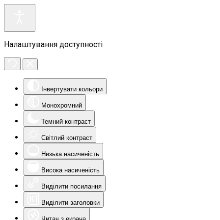
Налаштування доступності
Інвертувати кольори
Монохромний
Темний контраст
Світлий контраст
Низька насиченість
Висока насиченість
Виділити посилання
Виділити заголовки
Читач з екрана