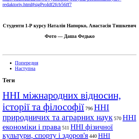
redaktoriv.html#sigProIdf2fcb56ff7
Студенти 1-Р курсу Наталія Напорко, Анастасія Тишкевич
Фото — Даша Федько
Попередня
Наступна
Теги
ННІ міжнародних відносин,
історії та філософії
ННІ
796
природничих та аграрних наук
ННІ
570
економіки і права
ННІ фізичної
511
культури, спорту і здоров'я
ННІ
440