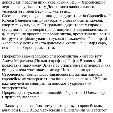
доповідали представники українських ЗВО – Херсонського
державного університету, Донецького національного
університету імені Василя Стуса та інші.
Своєю чергою, представники двох директоратів Європейської
Комісії (Генеральний директорат у справах освіти, молоді,
спорту та культури, та Генеральний директорат у справах
сусідства та переговорів про розширення), відповідальних за
фінансування проєктів співробітництва, презентували новітні
інструменти фінансування наукової та академічної співпраці з
Україною у межах пакета допомоги Україні на 50 млрд євро,
схваленого Європарламентом.
Проректор з міжнародного співробітництва Університету
Адама Міцкевича (Польща) професор Рафал Вітковський
представив підсумкову Заяву про стратегічне партнерство, яка
була ухвалена учасниками заходу. Це звернення до
Європейської Комісії щодо фінансової підтримки альянсів
європейських університетів та інших європейських ЗВО, які
вже залучені до співпраці та допомоги українським
університетам.
Проректор з наукової та інноваційної діяльності Олександр
Спрягайло наголосив:
– Завдячуючи асоційованому партнерству з європейським
альянсом E3UDRES2 Черкаський національний університет