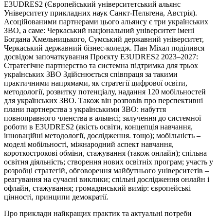
E3UDRES2 (Європейський університетський альянс
Університету прикладних наук Санкт-Пельтена, Австрія).
Асоційованими партнерами цього альянсу є три українських
ЗВО, а саме: Черкаський національний університет імені
Богдана Хмельницького, Сумський державний університет,
Черкаський державний бізнес-коледж. Пан Міхал поділився
досвідом започаткування Проєкту E3UDRES2 2023–2027:
Стратегічне партнерство та системна підтримка для трьох
українських ЗВО Здійснюється співпраця за такими
практичними напрямами, як стратегії цифрової освіти,
методології, розвитку потенціалу, надання 120 мобільностей
для українських ЗВО. Також він розповів про перспективні
плани партнерства з українськими ЗВО: набуття
повноправного членства в альянсі; залучення до системної
роботи в E3UDRES2 (якість освіти, концепція навчання,
інноваційні методології, дослідження. тощо); мобільність –
моделі мобільності, міжнародний аспект навчання,
короткострокові обміни, стажування (також онлайн); спільна
освітня діяльність; створення нових освітніх програм; участь у
розробці стратегій, обговорення майбутнього університетів –
реагування на сучасні виклики; спільні дослідження онлайн і
офлайн, стажування; громадянський вимір: європейські
цінності, принципи демократії.
Про приклади найкращих практик та актуальні потреби