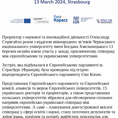
Проректор з наукової та інноваційної діяльності Олександр
Спрягайло разом з відділом міжнародних зв’язків Черкаського
національного університету імені Богдана Хмельницького 13
березня онлайн взяли участь у заході, присвяченому співпраці
між європейськими та українськими університетами.
Зустріч, яка відбувалася в Європейському парламенті м.
Страсбург (Франція), була проведена під егідою
віцепрезидента Європейського парламенту Єви Копач.
Представники Європейського парламенту та Європейської
комісії, альянсів та мереж Європейських університетів, 15
українських ректорів та проректорів, а також представники
польських університетів зібралися для обговорення спільних
напрямів європейсько-української співпраці між
університетами. А саме – планування довгострокової якісної
співпраці у сфері освіти і науки, стану поточних результатів та
зобов’язань, проблем та потреб, майбутніх перспектив для