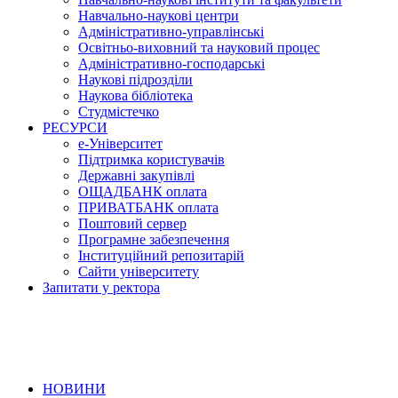
Навчально-наукові центри
Адміністративно-управлінські
Освітньо-виховний та науковий процес
Адміністративно-господарські
Наукові підрозділи
Наукова бібліотека
Студмістечко
РЕСУРСИ
е-Університет
Підтримка користувачів
Державні закупівлі
ОЩАДБАНК оплата
ПРИВАТБАНК оплата
Поштовий сервер
Програмне забезпечення
Інституційний репозитарій
Сайти університету
Запитати у ректора
НОВИНИ