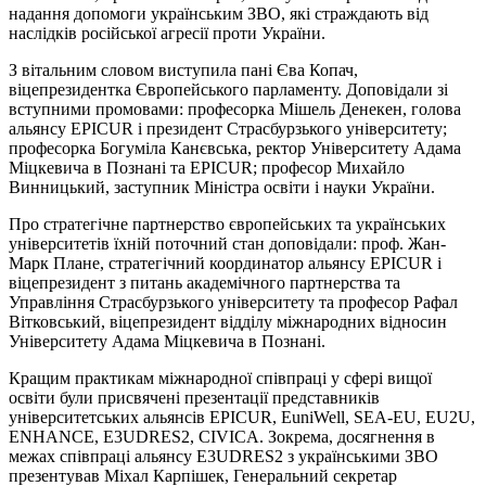
надання допомоги українським ЗВО, які страждають від
наслідків російської агресії проти України.
З вітальним словом виступила пані Єва Копач,
віцепрезидентка Європейського парламенту. Доповідали зі
вступними промовами: професорка Мішель Денекен, голова
альянсу EPICUR і президент Страсбурзького університету;
професорка Богуміла Канєвська, ректор Університету Адама
Міцкевича в Познані та EPICUR; професор Михайло
Винницький, заступник Міністра освіти і науки України.
Про стратегічне партнерство європейських та українських
університетів їхній поточний стан доповідали: проф. Жан-
Марк Плане, стратегічний координатор альянсу EPICUR і
віцепрезидент з питань академічного партнерства та
Управління Страсбурзького університету та професор Рафал
Вітковський, віцепрезидент відділу міжнародних відносин
Університету Адама Міцкевича в Познані.
Кращим практикам міжнародної співпраці у сфері вищої
освіти були присвячені презентації представників
університетських альянсів EPICUR, EuniWell, SEA-EU, EU2U,
ENHANCE, E3UDRES2, CIVICA. Зокрема, досягнення в
межах співпраці альянсу E3UDRES2 з українськими ЗВО
презентував Міхал Карпішек, Генеральний секретар