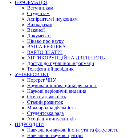
ІНФОРМАЦІЯ
Вступникам
Студентам
Аспірантам і науковцям
Викладачам
Вакансії
Документи
Цікаво про науку
ВАША БЕЗПЕКА
ВАРТО ЗНАТИ!
АНТИКОРУПЦІЙНА ДІЯЛЬНІСТЬ
Доступ до публічної інформації
Телефонний довідник
УНІВЕРСИТЕТ
Портрет ЧНУ
Наукова й інноваційна діяльність
Наукові періодичні видання
Освітня діяльність
Сталий розвиток
Міжнародна діяльність
Студентська рада
Асоціація випускників
ПІДРОЗДІЛИ
Навчально-наукові інститути та факультети
Навчально-наукові центри