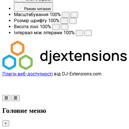
Режим читання
Масштабування
100
%
Розмір шрифту
100
%
Висота лінії
100
%
Інтервал між літерами
100
%
Плагін веб-доступності
від DJ-Extensions.com
Головне меню
×