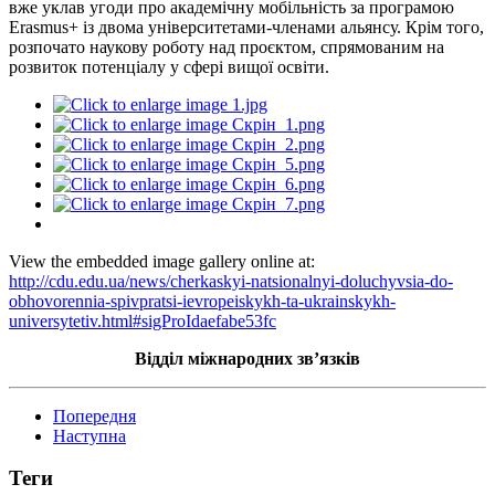
вже уклав угоди про академічну мобільність за програмою
Erasmus+ із двома університетами-членами альянсу. Крім того,
розпочато наукову роботу над проєктом, спрямованим на
розвиток потенціалу у сфері вищої освіти.
View the embedded image gallery online at:
http://cdu.edu.ua/news/cherkaskyi-natsionalnyi-doluchyvsia-do-
obhovorennia-spivpratsi-ievropeiskykh-ta-ukrainskykh-
universytetiv.html#sigProIdaefabe53fc
Відділ міжнародних зв’язків
Попередня
Наступна
Теги