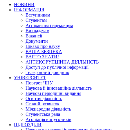
НОВИНИ
ІНФОРМАЦІЯ
Вступникам
Студентам
Аспірантам і науковцям
Викладачам
Вакансії
Документи
Цікаво про науку
ВАША БЕЗПЕКА
ВАРТО ЗНАТИ!
АНТИКОРУПЦІЙНА ДІЯЛЬНІСТЬ
Доступ до публічної інформації
Телефонний довідник
УНІВЕРСИТЕТ
Портрет ЧНУ
Наукова й інноваційна діяльність
Наукові періодичні видання
Освітня діяльність
Сталий розвиток
Міжнародна діяльність
Студентська рада
Асоціація випускників
ПІДРОЗДІЛИ
Навчально-наукові інститути та факультети