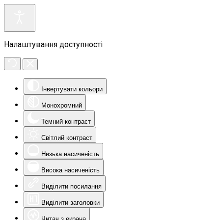
Налаштування доступності
Інвертувати кольори
Монохромний
Темний контраст
Світлий контраст
Низька насиченість
Висока насиченість
Виділити посилання
Виділити заголовки
Читач з екрана