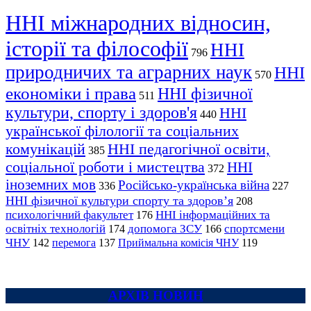
ННІ міжнародних відносин,
історії та філософії
ННІ
796
природничих та аграрних наук
ННІ
570
економіки і права
ННІ фізичної
511
культури, спорту і здоров'я
ННІ
440
української філології та соціальних
комунікацій
ННІ педагогічної освіти,
385
соціальної роботи і мистецтва
ННІ
372
іноземних мов
Російсько-українська війна
336
227
ННІ фізичної культури спорту та здоров’я
208
психологічний факультет
ННІ інформаційних та
176
освітніх технологій
допомога ЗСУ
спортсмени
174
166
ЧНУ
перемога
142
137
Приймальна комісія ЧНУ
119
АРХІВ НОВИН