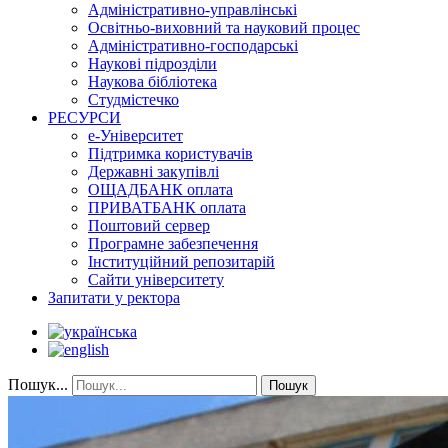
Адміністративно-управлінські
Освітньо-виховний та науковий процес
Адміністративно-господарські
Наукові підрозділи
Наукова бібліотека
Студмістечко
РЕСУРСИ
е-Університет
Підтримка користувачів
Державні закупівлі
ОЩАДБАНК оплата
ПРИВАТБАНК оплата
Поштовий сервер
Програмне забезпечення
Інституційний репозитарій
Сайти університету
Запитати у ректора
Пошук...
Пошук