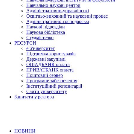
Навчально-наукові центри
Адміністративно-управлінські
Освітньо-виховний та науковий процес
Адміністративно-господарські
Наукові підрозділи
Наукова бібліотека
Студмістечко
РЕСУРСИ
е-Університет
Підтримка користувачів
Державні закупівлі
ОЩАДБАНК оплата
ПРИВАТБАНК оплата
Поштовий сервер
Програмне забезпечення
Інституційний репозитарій
Сайти університету
Запитати у ректора
НОВИНИ