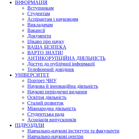
ІНФОРМАЦІЯ
Вступникам
Студентам
Аспірантам і науковцям
Викладачам
Вакансії
Документи
Цікаво про науку
ВАША БЕЗПЕКА
ВАРТО ЗНАТИ!
АНТИКОРУПЦІЙНА ДІЯЛЬНІСТЬ
Доступ до публічної інформації
Телефонний довідник
УНІВЕРСИТЕТ
Портрет ЧНУ
Наукова й інноваційна діяльність
Наукові періодичні видання
Освітня діяльність
Сталий розвиток
Міжнародна діяльність
Студентська рада
Асоціація випускників
ПІДРОЗДІЛИ
Навчально-наукові інститути та факультети
Навчально-наукові центри