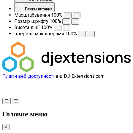
Режим читання
Масштабування
100
%
Розмір шрифту
100
%
Висота лінії
100
%
Інтервал між літерами
100
%
Плагін веб-доступності
від DJ-Extensions.com
Головне меню
×