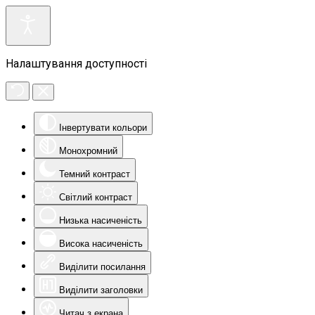
Налаштування доступності
Інвертувати кольори
Монохромний
Темний контраст
Світлий контраст
Низька насиченість
Висока насиченість
Виділити посилання
Виділити заголовки
Читач з екрана