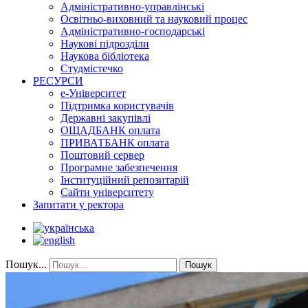
Адміністративно-управлінські
Освітньо-виховний та науковий процес
Адміністративно-господарські
Наукові підрозділи
Наукова бібліотека
Студмістечко
РЕСУРСИ
е-Університет
Підтримка користувачів
Державні закупівлі
ОЩАДБАНК оплата
ПРИВАТБАНК оплата
Поштовий сервер
Програмне забезпечення
Інституційний репозитарій
Сайти університету
Запитати у ректора
Пошук...
Пошук