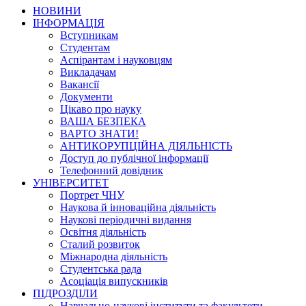
НОВИНИ
ІНФОРМАЦІЯ
Вступникам
Студентам
Аспірантам і науковцям
Викладачам
Вакансії
Документи
Цікаво про науку
ВАША БЕЗПЕКА
ВАРТО ЗНАТИ!
АНТИКОРУПЦІЙНА ДІЯЛЬНІСТЬ
Доступ до публічної інформації
Телефонний довідник
УНІВЕРСИТЕТ
Портрет ЧНУ
Наукова й інноваційна діяльність
Наукові періодичні видання
Освітня діяльність
Сталий розвиток
Міжнародна діяльність
Студентська рада
Асоціація випускників
ПІДРОЗДІЛИ
Навчально-наукові інститути та факультети