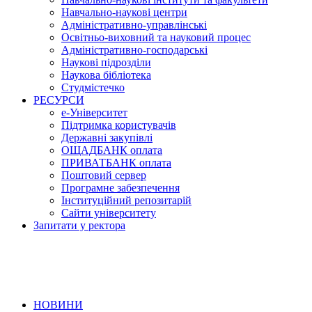
Навчально-наукові центри
Адміністративно-управлінські
Освітньо-виховний та науковий процес
Адміністративно-господарські
Наукові підрозділи
Наукова бібліотека
Студмістечко
РЕСУРСИ
е-Університет
Підтримка користувачів
Державні закупівлі
ОЩАДБАНК оплата
ПРИВАТБАНК оплата
Поштовий сервер
Програмне забезпечення
Інституційний репозитарій
Сайти університету
Запитати у ректора
НОВИНИ