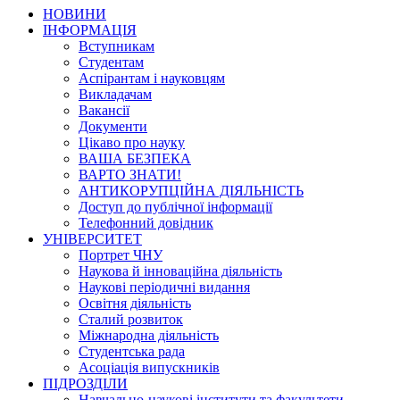
НОВИНИ
ІНФОРМАЦІЯ
Вступникам
Студентам
Аспірантам і науковцям
Викладачам
Вакансії
Документи
Цікаво про науку
ВАША БЕЗПЕКА
ВАРТО ЗНАТИ!
АНТИКОРУПЦІЙНА ДІЯЛЬНІСТЬ
Доступ до публічної інформації
Телефонний довідник
УНІВЕРСИТЕТ
Портрет ЧНУ
Наукова й інноваційна діяльність
Наукові періодичні видання
Освітня діяльність
Сталий розвиток
Міжнародна діяльність
Студентська рада
Асоціація випускників
ПІДРОЗДІЛИ
Навчально-наукові інститути та факультети