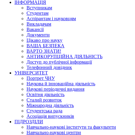
ІНФОРМАЦІЯ
Вступникам
Студентам
Аспірантам і науковцям
Викладачам
Вакансії
Документи
Цікаво про науку
ВАША БЕЗПЕКА
ВАРТО ЗНАТИ!
АНТИКОРУПЦІЙНА ДІЯЛЬНІСТЬ
Доступ до публічної інформації
Телефонний довідник
УНІВЕРСИТЕТ
Портрет ЧНУ
Наукова й інноваційна діяльність
Наукові періодичні видання
Освітня діяльність
Сталий розвиток
Міжнародна діяльність
Студентська рада
Асоціація випускників
ПІДРОЗДІЛИ
Навчально-наукові інститути та факультети
Навчально-наукові центри