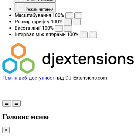
Режим читання
Масштабування
100
%
Розмір шрифту
100
%
Висота лінії
100
%
Інтервал між літерами
100
%
Плагін веб-доступності
від DJ-Extensions.com
Головне меню
×