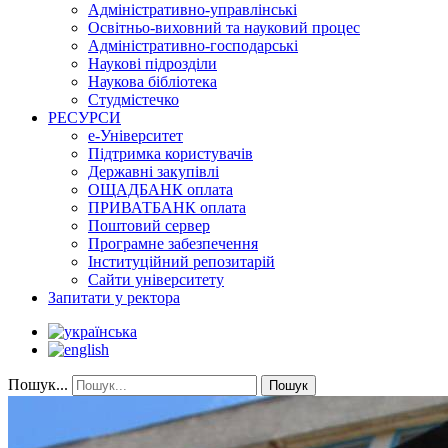
Адміністративно-управлінські
Освітньо-виховний та науковий процес
Адміністративно-господарські
Наукові підрозділи
Наукова бібліотека
Студмістечко
РЕСУРСИ
е-Університет
Підтримка користувачів
Державні закупівлі
ОЩАДБАНК оплата
ПРИВАТБАНК оплата
Поштовий сервер
Програмне забезпечення
Інституційний репозитарій
Сайти університету
Запитати у ректора
Пошук...
Пошук