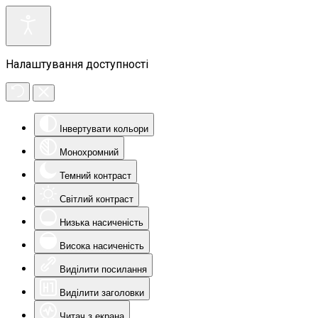
Налаштування доступності
Інвертувати кольори
Монохромний
Темний контраст
Світлий контраст
Низька насиченість
Висока насиченість
Виділити посилання
Виділити заголовки
Читач з екрана