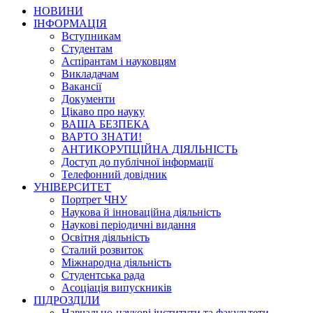
НОВИНИ
ІНФОРМАЦІЯ
Вступникам
Студентам
Аспірантам і науковцям
Викладачам
Вакансії
Документи
Цікаво про науку
ВАША БЕЗПЕКА
ВАРТО ЗНАТИ!
АНТИКОРУПЦІЙНА ДІЯЛЬНІСТЬ
Доступ до публічної інформації
Телефонний довідник
УНІВЕРСИТЕТ
Портрет ЧНУ
Наукова й інноваційна діяльність
Наукові періодичні видання
Освітня діяльність
Сталий розвиток
Міжнародна діяльність
Студентська рада
Асоціація випускників
ПІДРОЗДІЛИ
Навчально-наукові інститути та факультети