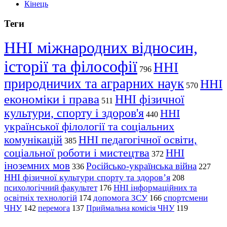
Кінець
Теги
ННІ міжнародних відносин,
історії та філософії
ННІ
796
природничих та аграрних наук
ННІ
570
економіки і права
ННІ фізичної
511
культури, спорту і здоров'я
ННІ
440
української філології та соціальних
комунікацій
ННІ педагогічної освіти,
385
соціальної роботи і мистецтва
ННІ
372
іноземних мов
Російсько-українська війна
336
227
ННІ фізичної культури спорту та здоров’я
208
психологічний факультет
ННІ інформаційних та
176
освітніх технологій
допомога ЗСУ
спортсмени
174
166
ЧНУ
перемога
142
137
Приймальна комісія ЧНУ
119