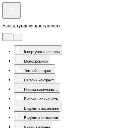
Налаштування доступності
Інвертувати кольори
Монохромний
Темний контраст
Світлий контраст
Низька насиченість
Висока насиченість
Виділити посилання
Виділити заголовки
Читач з екрана