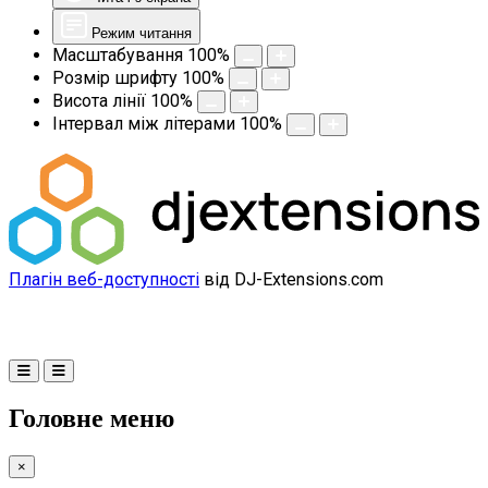
Режим читання
Масштабування
100
%
Розмір шрифту
100
%
Висота лінії
100
%
Інтервал між літерами
100
%
Плагін веб-доступності
від DJ-Extensions.com
Головне меню
×