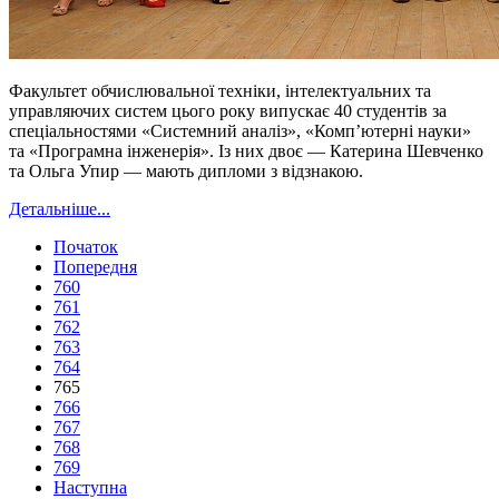
Факультет обчислювальної техніки, інтелектуальних та
управляючих систем цього року випускає 40 студентів за
спеціальностями «Системний аналіз», «Комп’ютерні науки»
та «Програмна інженерія». Із них двоє — Катерина Шевченко
та Ольга Упир — мають дипломи з відзнакою.
Детальніше...
Початок
Попередня
760
761
762
763
764
765
766
767
768
769
Наступна