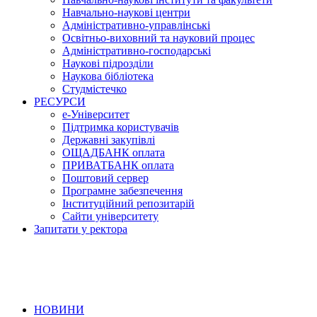
Навчально-наукові центри
Адміністративно-управлінські
Освітньо-виховний та науковий процес
Адміністративно-господарські
Наукові підрозділи
Наукова бібліотека
Студмістечко
РЕСУРСИ
е-Університет
Підтримка користувачів
Державні закупівлі
ОЩАДБАНК оплата
ПРИВАТБАНК оплата
Поштовий сервер
Програмне забезпечення
Інституційний репозитарій
Сайти університету
Запитати у ректора
НОВИНИ