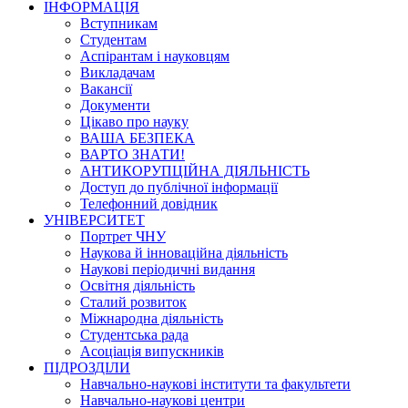
ІНФОРМАЦІЯ
Вступникам
Студентам
Аспірантам і науковцям
Викладачам
Вакансії
Документи
Цікаво про науку
ВАША БЕЗПЕКА
ВАРТО ЗНАТИ!
АНТИКОРУПЦІЙНА ДІЯЛЬНІСТЬ
Доступ до публічної інформації
Телефонний довідник
УНІВЕРСИТЕТ
Портрет ЧНУ
Наукова й інноваційна діяльність
Наукові періодичні видання
Освітня діяльність
Сталий розвиток
Міжнародна діяльність
Студентська рада
Асоціація випускників
ПІДРОЗДІЛИ
Навчально-наукові інститути та факультети
Навчально-наукові центри