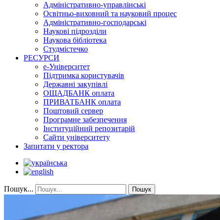
Адміністративно-управлінські
Освітньо-виховний та науковий процес
Адміністративно-господарські
Наукові підрозділи
Наукова бібліотека
Студмістечко
РЕСУРСИ
е-Університет
Підтримка користувачів
Державні закупівлі
ОЩАДБАНК оплата
ПРИВАТБАНК оплата
Поштовий сервер
Програмне забезпечення
Інституційний репозитарій
Сайти університету
Запитати у ректора
Пошук...
Пошук