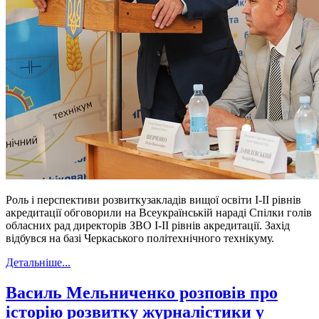
Роль і перспективи розвиткузакладів вищої освіти І-ІІ рівнів
акредитації обговорили на Всеукраїнській нараді Спілки голів
обласних рад директорів ЗВО І-ІІ рівнів акредитації. Захід
відбувся на базі Черкаського політехнічного технікуму.
Детальніше...
Василь Мельниченко розповів про
історію розвитку журналістики у