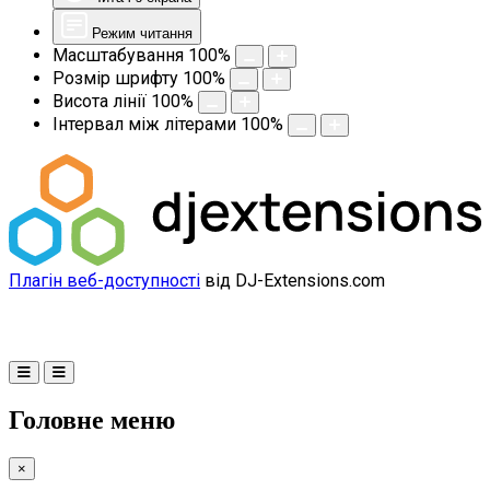
Режим читання
Масштабування
100
%
Розмір шрифту
100
%
Висота лінії
100
%
Інтервал між літерами
100
%
Плагін веб-доступності
від DJ-Extensions.com
Головне меню
×