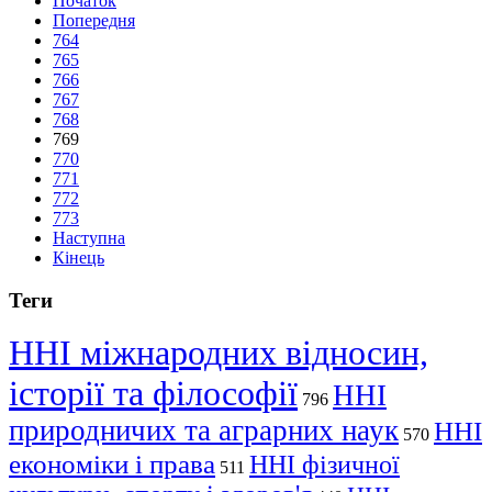
Початок
Попередня
764
765
766
767
768
769
770
771
772
773
Наступна
Кінець
Теги
ННІ міжнародних відносин,
історії та філософії
ННІ
796
природничих та аграрних наук
ННІ
570
економіки і права
ННІ фізичної
511