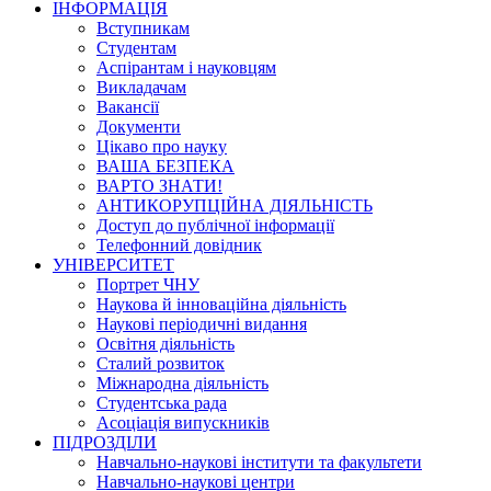
ІНФОРМАЦІЯ
Вступникам
Студентам
Аспірантам і науковцям
Викладачам
Вакансії
Документи
Цікаво про науку
ВАША БЕЗПЕКА
ВАРТО ЗНАТИ!
АНТИКОРУПЦІЙНА ДІЯЛЬНІСТЬ
Доступ до публічної інформації
Телефонний довідник
УНІВЕРСИТЕТ
Портрет ЧНУ
Наукова й інноваційна діяльність
Наукові періодичні видання
Освітня діяльність
Сталий розвиток
Міжнародна діяльність
Студентська рада
Асоціація випускників
ПІДРОЗДІЛИ
Навчально-наукові інститути та факультети
Навчально-наукові центри