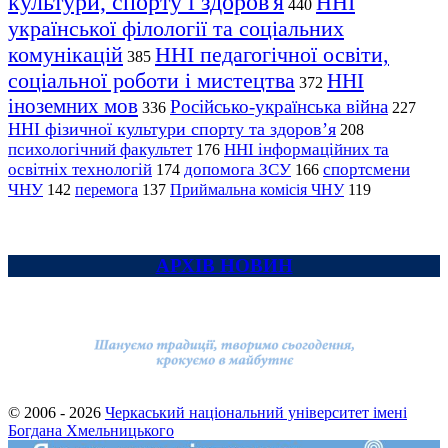
культури, спорту і здоров'я
ННІ
440
української філології та соціальних
комунікацій
ННІ педагогічної освіти,
385
соціальної роботи і мистецтва
ННІ
372
іноземних мов
Російсько-українська війна
336
227
ННІ фізичної культури спорту та здоров’я
208
психологічний факультет
ННІ інформаційних та
176
освітніх технологій
допомога ЗСУ
спортсмени
174
166
ЧНУ
перемога
142
137
Приймальна комісія ЧНУ
119
АРХІВ НОВИН
© 2006 - 2026
Черкаський національний університет імені
Богдана Хмельницького