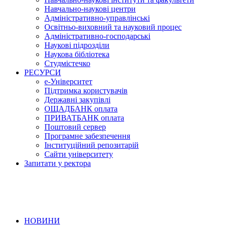
Навчально-наукові центри
Адміністративно-управлінські
Освітньо-виховний та науковий процес
Адміністративно-господарські
Наукові підрозділи
Наукова бібліотека
Студмістечко
РЕСУРСИ
е-Університет
Підтримка користувачів
Державні закупівлі
ОЩАДБАНК оплата
ПРИВАТБАНК оплата
Поштовий сервер
Програмне забезпечення
Інституційний репозитарій
Сайти університету
Запитати у ректора
НОВИНИ