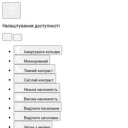
Налаштування доступності
Інвертувати кольори
Монохромний
Темний контраст
Світлий контраст
Низька насиченість
Висока насиченість
Виділити посилання
Виділити заголовки
Читач з екрана