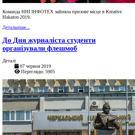
Команда ННІ ІНФОТЕХ зайняла призове місце в Kreative
Hakaton 2019.
Детальніше...
До Дня журналіста студенти
організували флешмоб
Деталі
07 червня 2019
Перегляди: 5905