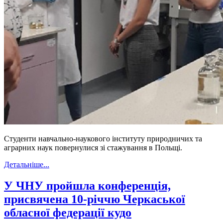
Студенти навчально-наукового інституту природничих та
аграрних наук повернулися зі стажування в Польщі.
Детальніше...
У ЧНУ пройшла конференція,
присвячена 10-річчю Черкаської
обласної федерації кудо