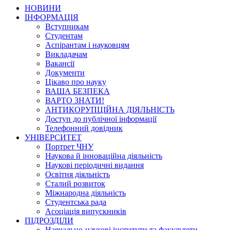
НОВИНИ
ІНФОРМАЦІЯ
Вступникам
Студентам
Аспірантам і науковцям
Викладачам
Вакансії
Документи
Цікаво про науку
ВАША БЕЗПЕКА
ВАРТО ЗНАТИ!
АНТИКОРУПЦІЙНА ДІЯЛЬНІСТЬ
Доступ до публічної інформації
Телефонний довідник
УНІВЕРСИТЕТ
Портрет ЧНУ
Наукова й інноваційна діяльність
Наукові періодичні видання
Освітня діяльність
Сталий розвиток
Міжнародна діяльність
Студентська рада
Асоціація випускників
ПІДРОЗДІЛИ
Навчально-наукові інститути та факультети