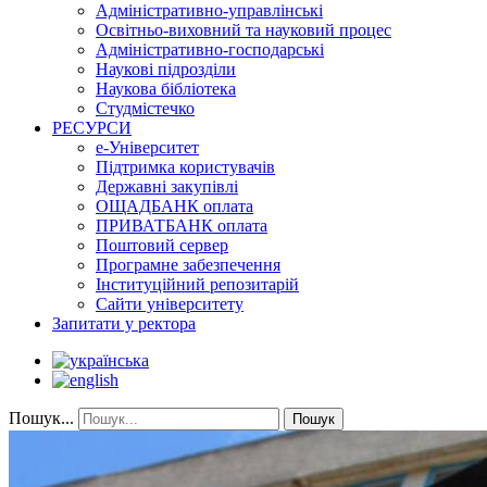
Адміністративно-управлінські
Освітньо-виховний та науковий процес
Адміністративно-господарські
Наукові підрозділи
Наукова бібліотека
Студмістечко
РЕСУРСИ
е-Університет
Підтримка користувачів
Державні закупівлі
ОЩАДБАНК оплата
ПРИВАТБАНК оплата
Поштовий сервер
Програмне забезпечення
Інституційний репозитарій
Сайти університету
Запитати у ректора
Пошук...
Пошук