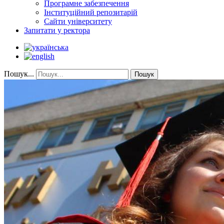
Програмне забезпечення
Інституційний репозитарій
Сайти університету
Запитати у ректора
Пошук...
Пошук