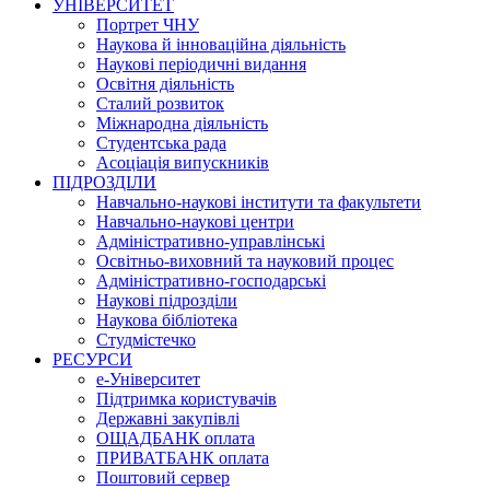
УНІВЕРСИТЕТ
Портрет ЧНУ
Наукова й інноваційна діяльність
Наукові періодичні видання
Освітня діяльність
Сталий розвиток
Міжнародна діяльність
Студентська рада
Асоціація випускників
ПІДРОЗДІЛИ
Навчально-наукові інститути та факультети
Навчально-наукові центри
Адміністративно-управлінські
Освітньо-виховний та науковий процес
Адміністративно-господарські
Наукові підрозділи
Наукова бібліотека
Студмістечко
РЕСУРСИ
е-Університет
Підтримка користувачів
Державні закупівлі
ОЩАДБАНК оплата
ПРИВАТБАНК оплата
Поштовий сервер