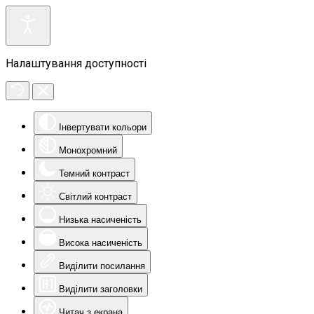
Налаштування доступності
Інвертувати кольори
Монохромний
Темний контраст
Світлий контраст
Низька насиченість
Висока насиченість
Виділити посилання
Виділити заголовки
Читач з екрана