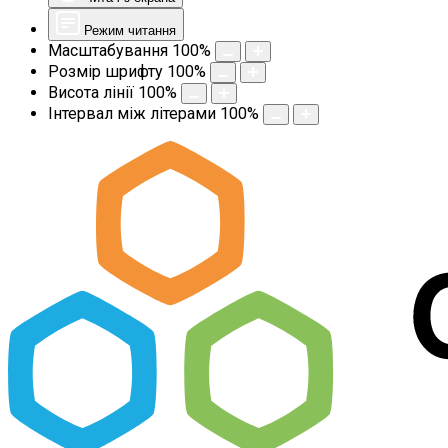
Режим читання
Масштабування
100
%
Розмір шрифту
100
%
Висота лінії
100
%
Інтервал між літерами
100
%