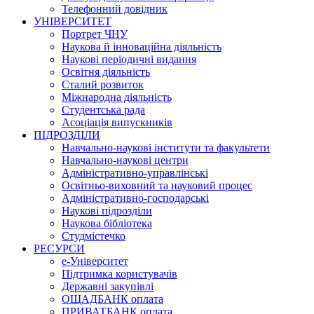
Телефонний довідник
УНІВЕРСИТЕТ
Портрет ЧНУ
Наукова й інноваційна діяльність
Наукові періодичні видання
Освітня діяльність
Сталий розвиток
Міжнародна діяльність
Студентська рада
Асоціація випускників
ПІДРОЗДІЛИ
Навчально-наукові інститути та факультети
Навчально-наукові центри
Адміністративно-управлінські
Освітньо-виховний та науковий процес
Адміністративно-господарські
Наукові підрозділи
Наукова бібліотека
Студмістечко
РЕСУРСИ
е-Університет
Підтримка користувачів
Державні закупівлі
ОЩАДБАНК оплата
ПРИВАТБАНК оплата