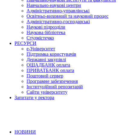
Навчально-наукові центри
Адміністративно-управлінські
Освітньо-виховний та науковий процес
Адміністративно-господарські
Наукові підрозділи
Наукова бібліотека
Студмістечко
РЕСУРСИ
е-Університет
Підтримка користувачів
Державні закупівлі
ОЩАДБАНК оплата
ПРИВАТБАНК оплата
Поштовий сервер
Програмне забезпечення
Інституційний репозитарій
Сайти університету
Запитати у ректора
НОВИНИ