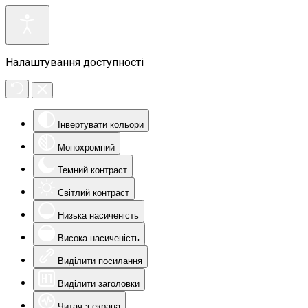
Налаштування доступності
Інвертувати кольори
Монохромний
Темний контраст
Світлий контраст
Низька насиченість
Висока насиченість
Виділити посилання
Виділити заголовки
Читач з екрана