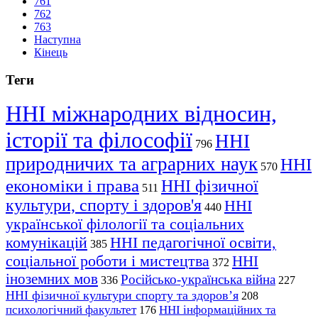
761
762
763
Наступна
Кінець
Теги
ННІ міжнародних відносин,
історії та філософії
ННІ
796
природничих та аграрних наук
ННІ
570
економіки і права
ННІ фізичної
511
культури, спорту і здоров'я
ННІ
440
української філології та соціальних
комунікацій
ННІ педагогічної освіти,
385
соціальної роботи і мистецтва
ННІ
372
іноземних мов
Російсько-українська війна
336
227
ННІ фізичної культури спорту та здоров’я
208
психологічний факультет
ННІ інформаційних та
176