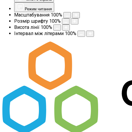
Режим читання
Масштабування
100
%
Розмір шрифту
100
%
Висота лінії
100
%
Інтервал між літерами
100
%