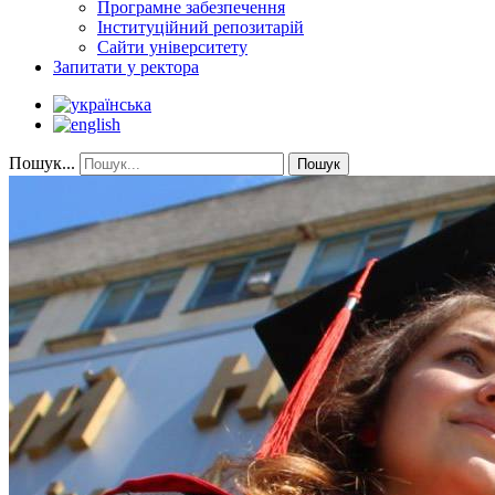
Програмне забезпечення
Інституційний репозитарій
Сайти університету
Запитати у ректора
Пошук...
Пошук