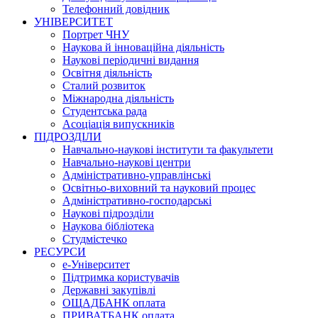
Телефонний довідник
УНІВЕРСИТЕТ
Портрет ЧНУ
Наукова й інноваційна діяльність
Наукові періодичні видання
Освітня діяльність
Сталий розвиток
Міжнародна діяльність
Студентська рада
Асоціація випускників
ПІДРОЗДІЛИ
Навчально-наукові інститути та факультети
Навчально-наукові центри
Адміністративно-управлінські
Освітньо-виховний та науковий процес
Адміністративно-господарські
Наукові підрозділи
Наукова бібліотека
Студмістечко
РЕСУРСИ
е-Університет
Підтримка користувачів
Державні закупівлі
ОЩАДБАНК оплата
ПРИВАТБАНК оплата