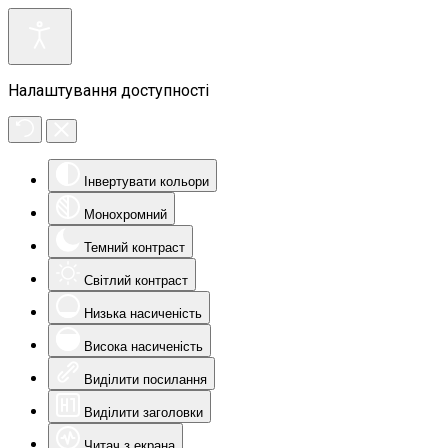
Налаштування доступності
Інвертувати кольори
Монохромний
Темний контраст
Світлий контраст
Низька насиченість
Висока насиченість
Виділити посилання
Виділити заголовки
Читач з екрана