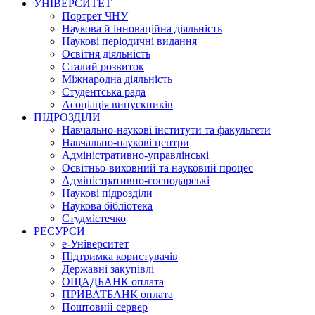
УНІВЕРСИТЕТ
Портрет ЧНУ
Наукова й інноваційна діяльність
Наукові періодичні видання
Освітня діяльність
Сталий розвиток
Міжнародна діяльність
Студентська рада
Асоціація випускників
ПІДРОЗДІЛИ
Навчально-наукові інститути та факультети
Навчально-наукові центри
Адміністративно-управлінські
Освітньо-виховний та науковий процес
Адміністративно-господарські
Наукові підрозділи
Наукова бібліотека
Студмістечко
РЕСУРСИ
е-Університет
Підтримка користувачів
Державні закупівлі
ОЩАДБАНК оплата
ПРИВАТБАНК оплата
Поштовий сервер