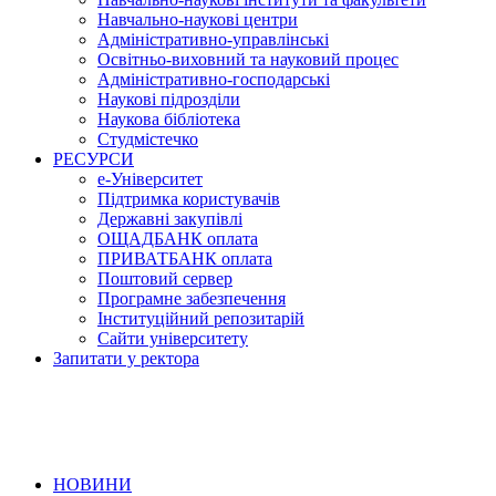
Навчально-наукові центри
Адміністративно-управлінські
Освітньо-виховний та науковий процес
Адміністративно-господарські
Наукові підрозділи
Наукова бібліотека
Студмістечко
РЕСУРСИ
е-Університет
Підтримка користувачів
Державні закупівлі
ОЩАДБАНК оплата
ПРИВАТБАНК оплата
Поштовий сервер
Програмне забезпечення
Інституційний репозитарій
Сайти університету
Запитати у ректора
НОВИНИ