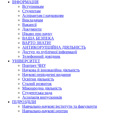
ІНФОРМАЦІЯ
Вступникам
Студентам
Аспірантам і науковцям
Викладачам
Вакансії
Документи
Цікаво про науку
ВАША БЕЗПЕКА
ВАРТО ЗНАТИ!
АНТИКОРУПЦІЙНА ДІЯЛЬНІСТЬ
Доступ до публічної інформації
Телефонний довідник
УНІВЕРСИТЕТ
Портрет ЧНУ
Наукова й інноваційна діяльність
Наукові періодичні видання
Освітня діяльність
Сталий розвиток
Міжнародна діяльність
Студентська рада
Асоціація випускників
ПІДРОЗДІЛИ
Навчально-наукові інститути та факультети
Навчально-наукові центри