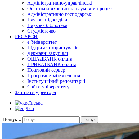
Адміністративно-управлінські
Освітньо-виховний та науковий процес
Адміністративно-господарські
Наукові підрозділи
Наукова бібліотека
Студмістечко
РЕСУРСИ
е-Університет
Підтримка користувачів
Державні закупівлі
ОЩАДБАНК оплата
ПРИВАТБАНК оплата
Поштовий сервер
Програмне забезпечення
Інституційний репозитарій
Сайти університету
Запитати у ректора
Пошук...
Пошук