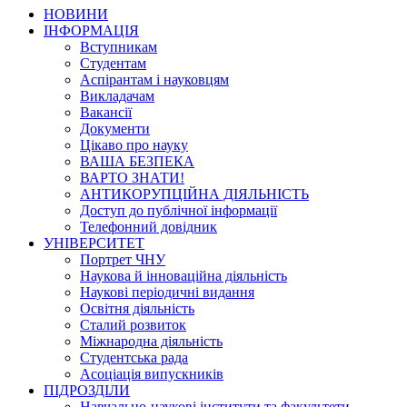
НОВИНИ
ІНФОРМАЦІЯ
Вступникам
Студентам
Аспірантам і науковцям
Викладачам
Вакансії
Документи
Цікаво про науку
ВАША БЕЗПЕКА
ВАРТО ЗНАТИ!
АНТИКОРУПЦІЙНА ДІЯЛЬНІСТЬ
Доступ до публічної інформації
Телефонний довідник
УНІВЕРСИТЕТ
Портрет ЧНУ
Наукова й інноваційна діяльність
Наукові періодичні видання
Освітня діяльність
Сталий розвиток
Міжнародна діяльність
Студентська рада
Асоціація випускників
ПІДРОЗДІЛИ
Навчально-наукові інститути та факультети