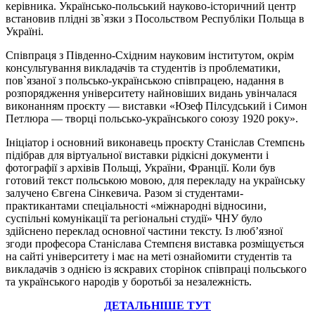
керівника. Українсько-польський науково-історичний центр
встановив плідні зв`язки з Посольством Республіки Польща в
Україні.
Співпраця з Південно-Східним науковим інститутом, окрім
консультування викладачів та студентів із проблематики,
пов`язаної з польсько-українською співпрацею, надання в
розпорядження університету найновіших видань увінчалася
виконанням проєкту — виставки «Юзеф Пілсудський і Симон
Петлюра — творці польсько-українського союзу 1920 року».
Ініціатор і основний виконавець проєкту Станіслав Стемпєнь
підібрав для віртуальної виставки рідкісні документи і
фотографії з архівів Польщі, України, Франції. Коли був
готовий текст польською мовою, для перекладу на українську
залучено Євгена Сінкевича. Разом зі студентами-
практикантами спеціальності «міжнародні відносини,
суспільні комунікації та регіональні студії» ЧНУ було
здійснено переклад основної частини тексту. Із люб’язної
згоди професора Станіслава Стемпєня виставка розміщується
на сайті університету і має на меті ознайомити студентів та
викладачів з однією із яскравих сторінок співпраці польського
та українського народів у боротьбі за незалежність.
ДЕТАЛЬНІШЕ ТУТ