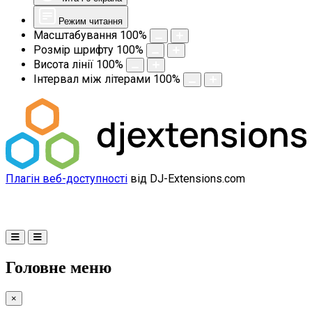
Режим читання
Масштабування
100
%
Розмір шрифту
100
%
Висота лінії
100
%
Інтервал між літерами
100
%
Плагін веб-доступності
від DJ-Extensions.com
Головне меню
×