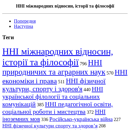
ННІ міжнародних відносин, історії та філософії
Попередня
Наступна
Теги
ННІ міжнародних відносин,
історії та філософії
ННІ
796
природничих та аграрних наук
ННІ
570
економіки і права
ННІ фізичної
511
культури, спорту і здоров'я
ННІ
440
української філології та соціальних
комунікацій
ННІ педагогічної освіти,
385
соціальної роботи і мистецтва
ННІ
372
іноземних мов
Російсько-українська війна
336
227
ННІ фізичної культури спорту та здоров’я
208