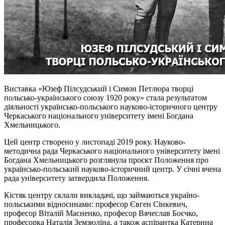
Виставка «Юзеф Пілсудський і Симон Петлюра творці
польсько-українського союзу 1920 року» стала результатом
діяльності українсько-польського науково-історичного центру
Черкаського національного університету імені Богдана
Хмельницького.
Цей центр створено у листопаді 2019 року. Науково-
методична рада Черкаського національного університету імені
Богдана Хмельницького розглянула проєкт Положення про
українсько-польський науково-історичний центр. У січні вчена
рада університету затвердила Положення.
Кістяк центру склали викладачі, що займаються україно-
польськими відносинами: професор Євген Сінкевич,
професор Віталій Масненко, професор Вячеслав Боєчко,
професорка Наталія Земзюліна, а також аспірантка Катерина