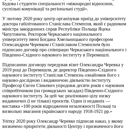
Будова і студенти спеціальності «міжнародні відносини,
суспільні комунікації та регіональні студії».
У лютому 2020 року центр організував приїзд до університету
доктора габілітованого Станіслава Стемпєня, який є радником
міністра закордонних справ Республіки Польща Яцека
Чапутовича. Ректором Черкаського національного
університету імені Богдана Хмельницького професором
Олександром Черевком і Станіславом Стемпєнем було
підписано договір про співпрацю Черкаського національного і
Південно-Східного наукового інституту в Перемишлі.
Підписанню договору передував візит Олександра Черевка у
2019 році до Перемишля, де директор Південно-Східного
наукового інституту Станіслав Стемпєнь ознайомив його з
науково-дослідною і видавничою діяльністю інституту.
Професор Євген Сінкевич упродовж десяти років є науковим
співробітником (на громадських засадах) Південно-Східного
наукового інституту. За цей час реалізовано цілу низку
видавничих (і не тільки) проєктів. Один із недавніх —
виставка «100 років відродження незалежності Польщі та
визвольні змагання українського народу 1918-1921 рр.»
Улітку 2020 року Олександр Черевко підписав наказ, у якому
визначено пріоритети діяльності Центру і призначеного його