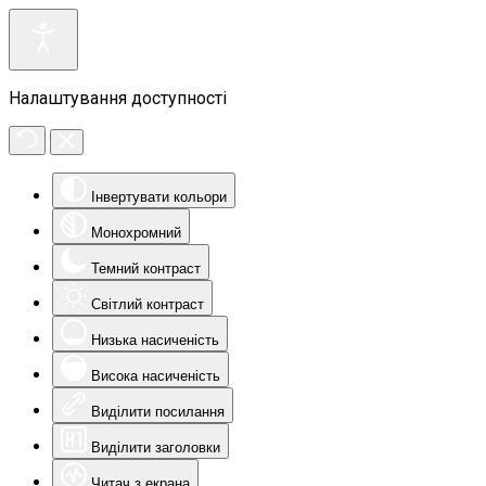
Налаштування доступності
Інвертувати кольори
Монохромний
Темний контраст
Світлий контраст
Низька насиченість
Висока насиченість
Виділити посилання
Виділити заголовки
Читач з екрана