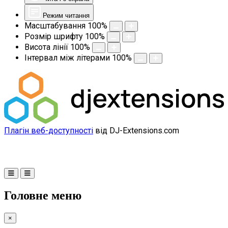
Режим читання
Масштабування
100
%
Розмір шрифту
100
%
Висота лінії
100
%
Інтервал між літерами
100
%
Плагін веб-доступності
від DJ-Extensions.com
Головне меню
×