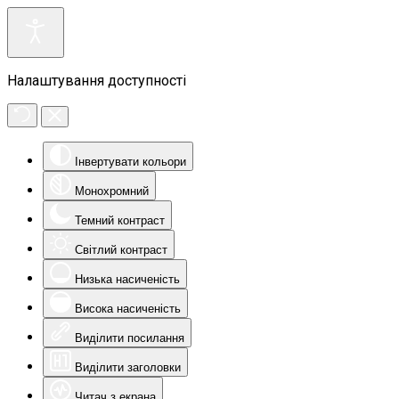
Налаштування доступності
Інвертувати кольори
Монохромний
Темний контраст
Світлий контраст
Низька насиченість
Висока насиченість
Виділити посилання
Виділити заголовки
Читач з екрана