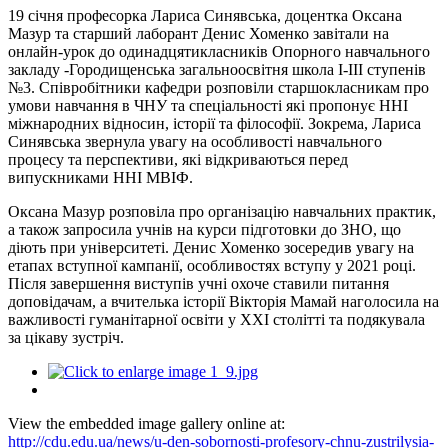
19 січня професорка Лариса Синявська, доцентка Оксана
Мазур та старший лаборант Денис Хоменко завітали на
онлайн-урок до одинадцятикласників Опорного навчального
закладу -Городищенська загальноосвітня школа І-ІІІ ступенів
№3. Співробітники кафедри розповіли старшокласникам про
умови навчання в ЧНУ та спеціальності які пропонує ННІ
міжнародних відносин, історії та філософії. Зокрема, Лариса
Синявська звернула увагу на особливості навчального
процесу та перспективи, які відкриваються перед
випускниками ННІ МВІФ.
Оксана Мазур розповіла про організацію навчальних практик,
а також запросила учнів на курси підготовки до ЗНО, що
діють при університеті. Денис Хоменко зосередив увагу на
етапах вступної кампанії, особливостях вступу у 2021 році.
Після завершення виступів учні охоче ставили питання
доповідачам, а вчителька історії Вікторія Мамай наголосила на
важливості гуманітарної освіти у ХХІ столітті та подякувала
за цікаву зустріч.
View the embedded image gallery online at:
http://cdu.edu.ua/news/u-den-sobornosti-profesory-chnu-zustrilysia-