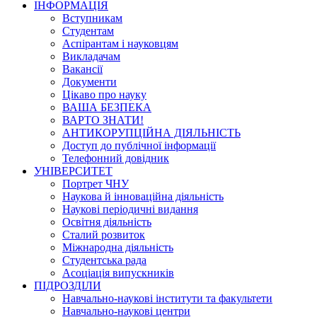
ІНФОРМАЦІЯ
Вступникам
Студентам
Аспірантам і науковцям
Викладачам
Вакансії
Документи
Цікаво про науку
ВАША БЕЗПЕКА
ВАРТО ЗНАТИ!
АНТИКОРУПЦІЙНА ДІЯЛЬНІСТЬ
Доступ до публічної інформації
Телефонний довідник
УНІВЕРСИТЕТ
Портрет ЧНУ
Наукова й інноваційна діяльність
Наукові періодичні видання
Освітня діяльність
Сталий розвиток
Міжнародна діяльність
Студентська рада
Асоціація випускників
ПІДРОЗДІЛИ
Навчально-наукові інститути та факультети
Навчально-наукові центри