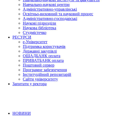
Навчально-наукові центри
Адміністративно-управлінські
Освітньо-виховний та науковий процес
Адміністративно-господарські
Наукові підрозділи
Наукова бібліотека
Студмістечко
РЕСУРСИ
е-Університет
Підтримка користувачів
Державні закупівлі
ОЩАДБАНК оплата
ПРИВАТБАНК оплата
Поштовий сервер
Програмне забезпечення
Інституційний репозитарій
Сайти університету
Запитати у ректора
НОВИНИ