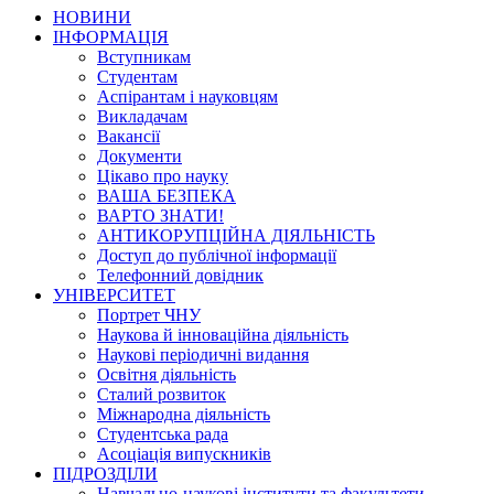
НОВИНИ
ІНФОРМАЦІЯ
Вступникам
Студентам
Аспірантам і науковцям
Викладачам
Вакансії
Документи
Цікаво про науку
ВАША БЕЗПЕКА
ВАРТО ЗНАТИ!
АНТИКОРУПЦІЙНА ДІЯЛЬНІСТЬ
Доступ до публічної інформації
Телефонний довідник
УНІВЕРСИТЕТ
Портрет ЧНУ
Наукова й інноваційна діяльність
Наукові періодичні видання
Освітня діяльність
Сталий розвиток
Міжнародна діяльність
Студентська рада
Асоціація випускників
ПІДРОЗДІЛИ
Навчально-наукові інститути та факультети