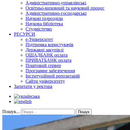
Адміністративно-управлінські
Освітньо-виховний та науковий процес
Адміністративно-господарські
Наукові підрозділи
Наукова бібліотека
Студмістечко
РЕСУРСИ
е-Університет
Підтримка користувачів
Державні закупівлі
ОЩАДБАНК оплата
ПРИВАТБАНК оплата
Поштовий сервер
Програмне забезпечення
Інституційний репозитарій
Сайти університету
Запитати у ректора
Пошук...
Пошук