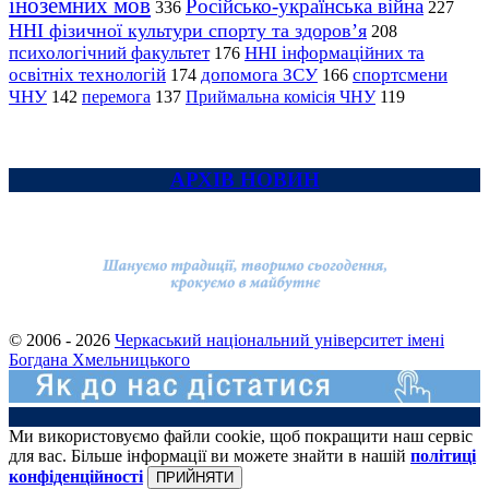
іноземних мов
Російсько-українська війна
336
227
ННІ фізичної культури спорту та здоров’я
208
психологічний факультет
ННІ інформаційних та
176
освітніх технологій
допомога ЗСУ
спортсмени
174
166
ЧНУ
перемога
142
137
Приймальна комісія ЧНУ
119
АРХІВ НОВИН
© 2006 - 2026
Черкаський національний університет імені
Богдана Хмельницького
Ми використовуємо файли cookie, щоб покращити наш сервіс
для вас. Більше інформації ви можете знайти в нашій
політиці
конфіденційності
ПРИЙНЯТИ