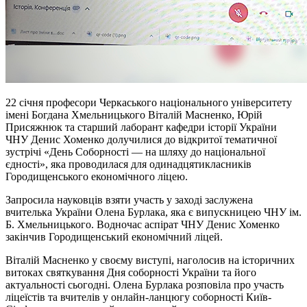
22 січня професори Черкаського національного університету
імені Богдана Хмельницького Віталій Масненко, Юрій
Присяжнюк та старший лаборант кафедри історії України
ЧНУ Денис Хоменко долучилися до відкритої тематичної
зустрічі «День Соборності — на шляху до національної
єдності», яка проводилася для одинадцятикласників
Городищенського економічного ліцею.
Запросила науковців взяти участь у заході заслужена
вчителька України Олена Бурлака, яка є випускницею ЧНУ ім.
Б. Хмельницького. Водночас аспірат ЧНУ Денис Хоменко
закінчив Городищенський економічний ліцей.
Віталій Масненко у своєму виступі, наголосив на історичних
витоках святкування Дня соборності України та його
актуальності сьогодні. Олена Бурлака розповіла про участь
ліцеїстів та вчителів у онлайн-ланцюгу соборності Київ-