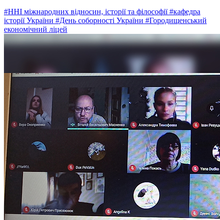
#ННІ міжнародних відносин, історії та філософії
#кафедра
історії України
#День соборності України
#Городищенський
економічний ліцей