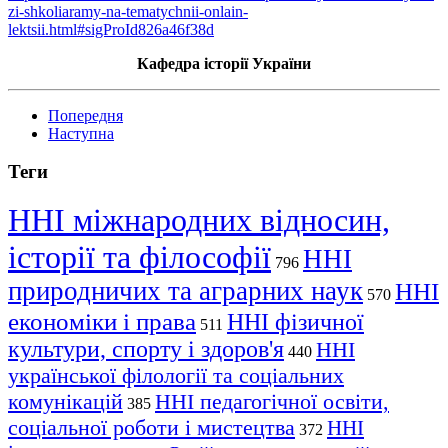
zi-shkoliaramy-na-tematychnii-onlain-
lektsii.html#sigProId826a46f38d
Кафедра історії України
Попередня
Наступна
Теги
ННІ міжнародних відносин,
історії та філософії
ННІ
796
природничих та аграрних наук
ННІ
570
економіки і права
ННІ фізичної
511
культури, спорту і здоров'я
ННІ
440
української філології та соціальних
комунікацій
ННІ педагогічної освіти,
385
соціальної роботи і мистецтва
ННІ
372