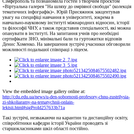
Сімферополь та познайомила гостей з творчим проєктом
«Віртуальна галерея "На шляху до омріяної свободи" (колекція
тематичних інфографік)». Юрій Присяжнюк закцентував
увагу на специфіці навчання в університеті, зокрема в
навчально-науковому інституті міжнародних відносин, історії
та філософії ЧНУ, а також представив спеціальності, які можна
опанувати в інституті. На запитання учнів про необхідні
сертифікати ЗНО, мінімальні бали та гуртожитки відповів
Денис Хоменко. На завершення зустрічі учасники обговорили
можливості подальшої співпраці з ліцеєм.
View the embedded image gallery online at:
http://cdu.edu.ua/news/u-den-sobornosti-profesory-chnu-zustrilysia-
zi-shkoliaramy-na-tematychnii-onlain-
lektsii.html#sigProId257633b71a
Такі зустрічі, незважаючи на карантин та дистанційну освіту,
співробітники кафедри історії України проводять зі
старшокласниками шкіл області постійно.