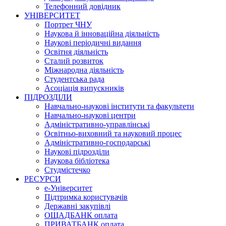
Телефонний довідник
УНІВЕРСИТЕТ
Портрет ЧНУ
Наукова й інноваційна діяльність
Наукові періодичні видання
Освітня діяльність
Сталий розвиток
Міжнародна діяльність
Студентська рада
Асоціація випускників
ПІДРОЗДІЛИ
Навчально-наукові інститути та факультети
Навчально-наукові центри
Адміністративно-управлінські
Освітньо-виховний та науковий процес
Адміністративно-господарські
Наукові підрозділи
Наукова бібліотека
Студмістечко
РЕСУРСИ
е-Університет
Підтримка користувачів
Державні закупівлі
ОЩАДБАНК оплата
ПРИВАТБАНК оплата