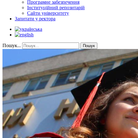
Програмне забезпечення
Інституційний репозитарій
Сайти університету
Запитати у ректора
Пошук...
Пошук