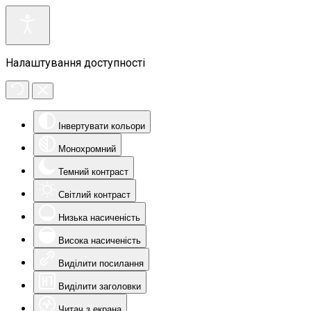
Налаштування доступності
Інвертувати кольори
Монохромний
Темний контраст
Світлий контраст
Низька насиченість
Висока насиченість
Виділити посилання
Виділити заголовки
Читач з екрана