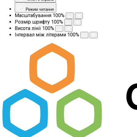
Режим читання
Масштабування
100
%
Розмір шрифту
100
%
Висота лінії
100
%
Інтервал між літерами
100
%