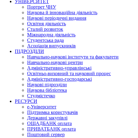
УНІВЕРСИТЕТ
Портрет ЧНУ
Наукова й інноваційна діяльність
Наукові періодичні видання
Освітня діяльність
Сталий розвиток
Міжнародна діяльність
Студентська рада
Асоціація випускників
ПІДРОЗДІЛИ
Навчально-наукові інститути та факультети
Навчально-наукові центри
Адміністративно-управлінські
Освітньо-виховний та науковий процес
Адміністративно-господарські
Наукові підрозділи
Наукова бібліотека
Студмістечко
РЕСУРСИ
е-Університет
Підтримка користувачів
Державні закупівлі
ОЩАДБАНК оплата
ПРИВАТБАНК оплата
Поштовий сервер