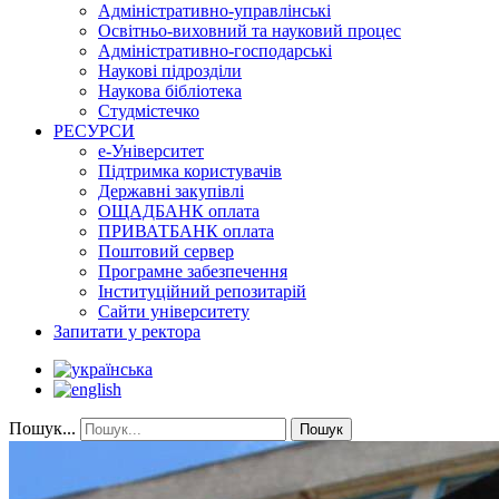
Адміністративно-управлінські
Освітньо-виховний та науковий процес
Адміністративно-господарські
Наукові підрозділи
Наукова бібліотека
Студмістечко
РЕСУРСИ
е-Університет
Підтримка користувачів
Державні закупівлі
ОЩАДБАНК оплата
ПРИВАТБАНК оплата
Поштовий сервер
Програмне забезпечення
Інституційний репозитарій
Сайти університету
Запитати у ректора
Пошук...
Пошук