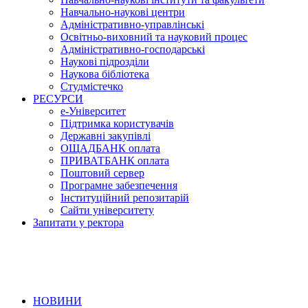
Навчально-наукові центри
Адміністративно-управлінські
Освітньо-виховний та науковий процес
Адміністративно-господарські
Наукові підрозділи
Наукова бібліотека
Студмістечко
РЕСУРСИ
е-Університет
Підтримка користувачів
Державні закупівлі
ОЩАДБАНК оплата
ПРИВАТБАНК оплата
Поштовий сервер
Програмне забезпечення
Інституційний репозитарій
Сайти університету
Запитати у ректора
НОВИНИ