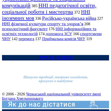
комунікацій
ННІ педагогічної освіти,
385
соціальної роботи і мистецтва
ННІ
372
іноземних мов
Російсько-українська війна
336
227
ННІ фізичної культури спорту та здоров’я
208
психологічний факультет
ННІ інформаційних та
176
освітніх технологій
допомога ЗСУ
спортсмени
174
166
ЧНУ
перемога
142
137
Приймальна комісія ЧНУ
119
АРХІВ НОВИН
© 2006 - 2026
Черкаський національний університет імені
Богдана Хмельницького