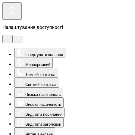
Налаштування доступності
Інвертувати кольори
Монохромний
Темний контраст
Світлий контраст
Низька насиченість
Висока насиченість
Виділити посилання
Виділити заголовки
Читач з екрана