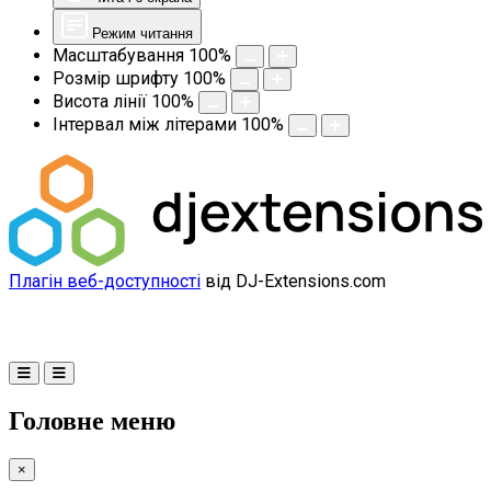
Режим читання
Масштабування
100
%
Розмір шрифту
100
%
Висота лінії
100
%
Інтервал між літерами
100
%
Плагін веб-доступності
від DJ-Extensions.com
Головне меню
×