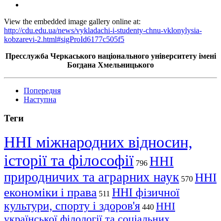
View the embedded image gallery online at:
http://cdu.edu.ua/news/vykladachi-i-studenty-chnu-vklonylysia-
kobzarevi-2.html#sigProId6177c505f5
Пресслужба Черкаського національного університету імені
Богдана Хмельницького
Попередня
Наступна
Теги
ННІ міжнародних відносин,
історії та філософії
ННІ
796
природничих та аграрних наук
ННІ
570
економіки і права
ННІ фізичної
511
культури, спорту і здоров'я
ННІ
440
української філології та соціальних