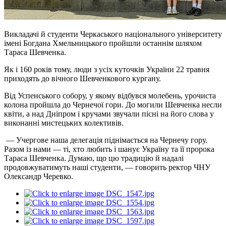
Викладачі й студенти Черкаського національного університету
імені Богдана Хмельницького пройшли останнім шляхом
Тараса Шевченка.
Як і 160 років тому, люди з усіх куточків України 22 травня
приходять до вічного Шевченкового кургану.
Від Успенського собору, у якому відбувся молебень, урочиста
колона пройшла до Чернечої гори. До могили Шевченка несли
квіти, а над Дніпром і кручами звучали пісні на його слова у
виконанні мистецьких колективів.
— Учергове наша делегація піднімається на Чернечу гору.
Разом із нами — ті, хто любить і шанує Україну та її пророка
Тараса Шевченка. Думаю, що цю традицію й надалі
продовжуватимуть наші студенти, — говорить ректор ЧНУ
Олександр Черевко.