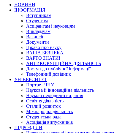
НОВИНИ
ІНФОРМАЦІЯ
Вступникам
Студентам
Аспірантам і науковцям
Викладачам
Вакансії
Документи
Цікаво про науку
ВАША БЕЗПЕКА
ВАРТО ЗНАТИ!
АНТИКОРУПЦІЙНА ДІЯЛЬНІСТЬ
Доступ до публічної інформації
Телефонний довідник
УНІВЕРСИТЕТ
Портрет ЧНУ
Наукова й інноваційна діяльність
Наукові періодичні видання
Освітня діяльність
Сталий розвиток
Міжнародна діяльність
Студентська рада
Асоціація випускників
ПІДРОЗДІЛИ
Навчально-наукові інститути та факультети