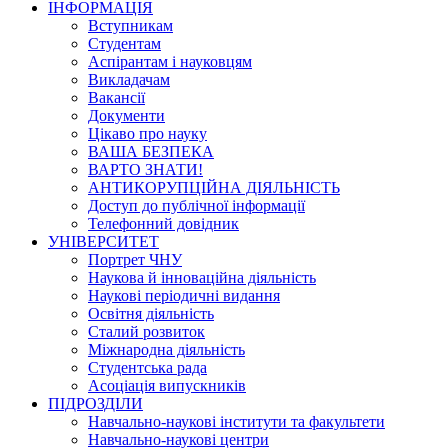
ІНФОРМАЦІЯ
Вступникам
Студентам
Аспірантам і науковцям
Викладачам
Вакансії
Документи
Цікаво про науку
ВАША БЕЗПЕКА
ВАРТО ЗНАТИ!
АНТИКОРУПЦІЙНА ДІЯЛЬНІСТЬ
Доступ до публічної інформації
Телефонний довідник
УНІВЕРСИТЕТ
Портрет ЧНУ
Наукова й інноваційна діяльність
Наукові періодичні видання
Освітня діяльність
Сталий розвиток
Міжнародна діяльність
Студентська рада
Асоціація випускників
ПІДРОЗДІЛИ
Навчально-наукові інститути та факультети
Навчально-наукові центри