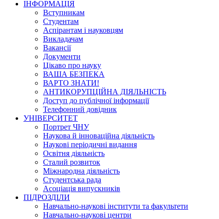
ІНФОРМАЦІЯ
Вступникам
Студентам
Аспірантам і науковцям
Викладачам
Вакансії
Документи
Цікаво про науку
ВАША БЕЗПЕКА
ВАРТО ЗНАТИ!
АНТИКОРУПЦІЙНА ДІЯЛЬНІСТЬ
Доступ до публічної інформації
Телефонний довідник
УНІВЕРСИТЕТ
Портрет ЧНУ
Наукова й інноваційна діяльність
Наукові періодичні видання
Освітня діяльність
Сталий розвиток
Міжнародна діяльність
Студентська рада
Асоціація випускників
ПІДРОЗДІЛИ
Навчально-наукові інститути та факультети
Навчально-наукові центри