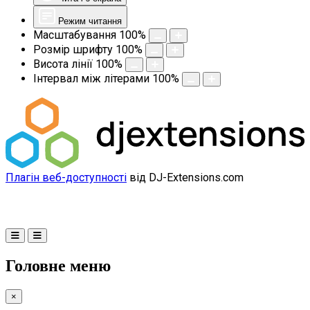
Режим читання
Масштабування
100
%
Розмір шрифту
100
%
Висота лінії
100
%
Інтервал між літерами
100
%
Плагін веб-доступності
від DJ-Extensions.com
Головне меню
×