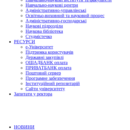
Навчально-наукові центри
Адміністративно-управлінські
Освітньо-виховний та науковий процес
Адміністративно-господарські
Наукові підрозділи
Наукова бібліотека
Студмістечко
РЕСУРСИ
е-Університет
Підтримка користувачів
Державні закупівлі
ОЩАДБАНК оплата
ПРИВАТБАНК оплата
Поштовий сервер
Програмне забезпечення
Інституційний репозитарій
Сайти університету
Запитати у ректора
НОВИНИ