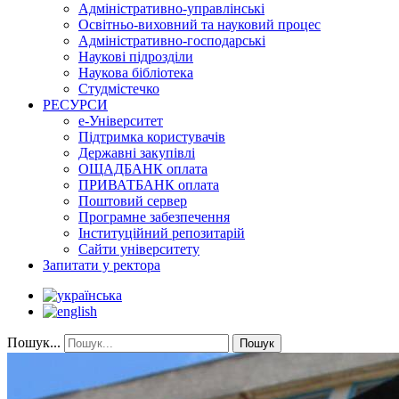
Адміністративно-управлінські
Освітньо-виховний та науковий процес
Адміністративно-господарські
Наукові підрозділи
Наукова бібліотека
Студмістечко
РЕСУРСИ
е-Університет
Підтримка користувачів
Державні закупівлі
ОЩАДБАНК оплата
ПРИВАТБАНК оплата
Поштовий сервер
Програмне забезпечення
Інституційний репозитарій
Сайти університету
Запитати у ректора
Пошук...
Пошук