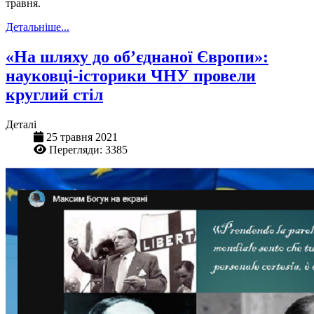
травня.
Детальніше...
«На шляху до об’єднаної Європи»:
науковці-історики ЧНУ провели
круглий стіл
Деталі
25 травня 2021
Перегляди: 3385