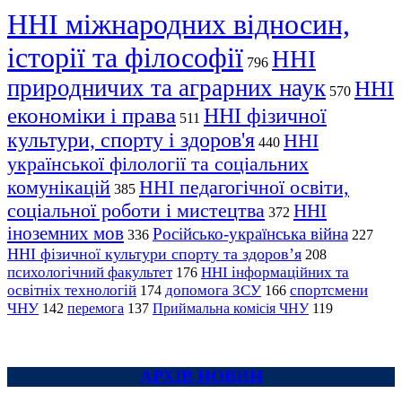
ННІ міжнародних відносин,
історії та філософії
ННІ
796
природничих та аграрних наук
ННІ
570
економіки і права
ННІ фізичної
511
культури, спорту і здоров'я
ННІ
440
української філології та соціальних
комунікацій
ННІ педагогічної освіти,
385
соціальної роботи і мистецтва
ННІ
372
іноземних мов
Російсько-українська війна
336
227
ННІ фізичної культури спорту та здоров’я
208
психологічний факультет
ННІ інформаційних та
176
освітніх технологій
допомога ЗСУ
спортсмени
174
166
ЧНУ
перемога
142
137
Приймальна комісія ЧНУ
119
АРХІВ НОВИН