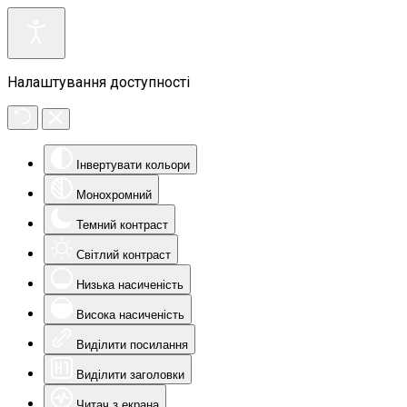
Налаштування доступності
Інвертувати кольори
Монохромний
Темний контраст
Світлий контраст
Низька насиченість
Висока насиченість
Виділити посилання
Виділити заголовки
Читач з екрана