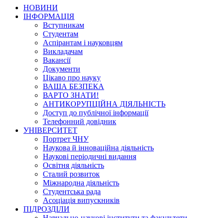
НОВИНИ
ІНФОРМАЦІЯ
Вступникам
Студентам
Аспірантам і науковцям
Викладачам
Вакансії
Документи
Цікаво про науку
ВАША БЕЗПЕКА
ВАРТО ЗНАТИ!
АНТИКОРУПЦІЙНА ДІЯЛЬНІСТЬ
Доступ до публічної інформації
Телефонний довідник
УНІВЕРСИТЕТ
Портрет ЧНУ
Наукова й інноваційна діяльність
Наукові періодичні видання
Освітня діяльність
Сталий розвиток
Міжнародна діяльність
Студентська рада
Асоціація випускників
ПІДРОЗДІЛИ
Навчально-наукові інститути та факультети