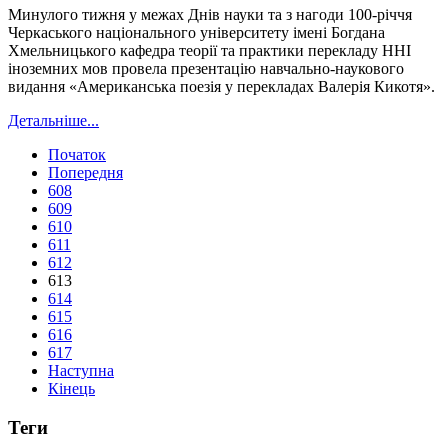
Минулого тижня у межах Днів науки та з нагоди 100-річчя
Черкаського національного університету імені Богдана
Хмельницького кафедра теорії та практики перекладу ННІ
іноземних мов провела презентацію навчально-наукового
видання «Американська поезія у перекладах Валерія Кикотя».
Детальніше...
Початок
Попередня
608
609
610
611
612
613
614
615
616
617
Наступна
Кінець
Теги