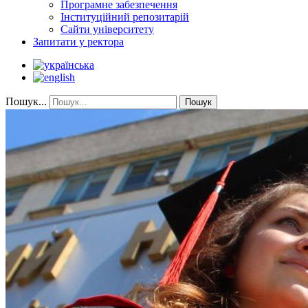
Програмне забезпечення
Інституційний репозитарій
Сайти університету
Запитати у ректора
Пошук...
Пошук