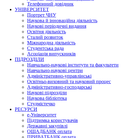
Телефонний довідник
УНІВЕРСИТЕТ
Портрет ЧНУ
Наукова й інноваційна діяльність
Наукові періодичні видання
Освітня діяльність
Сталий розвиток
Міжнародна діяльність
Студентська рада
Асоціація випускників
ПІДРОЗДІЛИ
Навчально-наукові інститути та факультети
Навчально-наукові центри
Адміністративно-управлінські
Освітньо-виховний та науковий процес
Адміністративно-господарські
Наукові підрозділи
Наукова бібліотека
Студмістечко
РЕСУРСИ
е-Університет
Підтримка користувачів
Державні закупівлі
ОЩАДБАНК оплата
ПРИВАТБАНК оплата