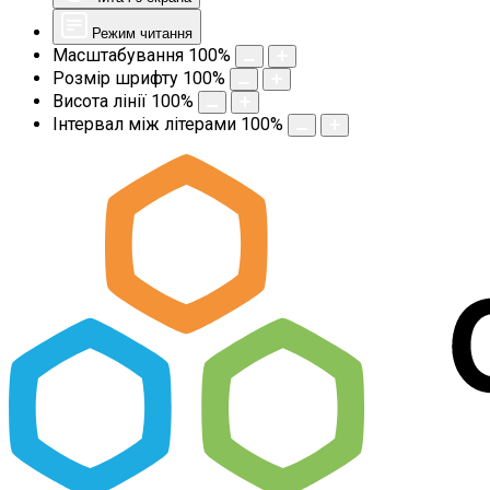
Режим читання
Масштабування
100
%
Розмір шрифту
100
%
Висота лінії
100
%
Інтервал між літерами
100
%