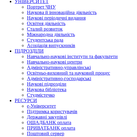
УНІВЕРСИТЕТ
Портрет ЧНУ
Наукова й інноваційна діяльність
Наукові періодичні видання
Освітня діяльність
Сталий розвиток
Міжнародна діяльність
Студентська рада
Асоціація випускників
ПІДРОЗДІЛИ
Навчально-наукові інститути та факультети
Навчально-наукові центри
Адміністративно-управлінські
Освітньо-виховний та науковий процес
Адміністративно-господарські
Наукові підрозділи
Наукова бібліотека
Студмістечко
РЕСУРСИ
е-Університет
Підтримка користувачів
Державні закупівлі
ОЩАДБАНК оплата
ПРИВАТБАНК оплата
Поштовий сервер