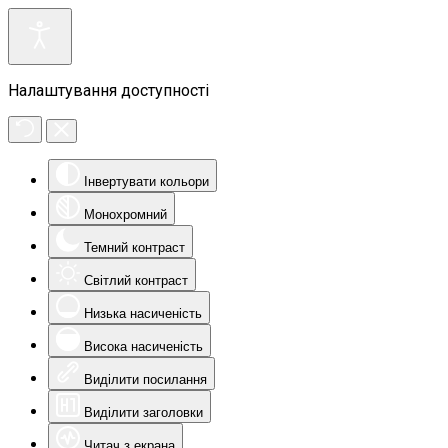
Налаштування доступності
Інвертувати кольори
Монохромний
Темний контраст
Світлий контраст
Низька насиченість
Висока насиченість
Виділити посилання
Виділити заголовки
Читач з екрана