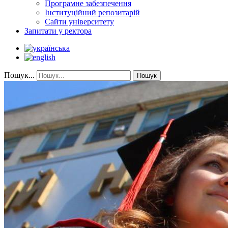
Програмне забезпечення
Інституційний репозитарій
Сайти університету
Запитати у ректора
Пошук...
Пошук