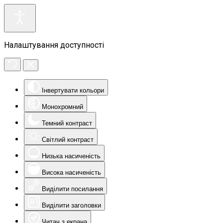
Налаштування доступності
Інвертувати кольори
Монохромний
Темний контраст
Світлий контраст
Низька насиченість
Висока насиченість
Виділити посилання
Виділити заголовки
Читач з екрана