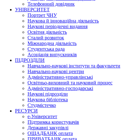
Телефонний довідник
УНІВЕРСИТЕТ
Портрет ЧНУ
Наукова й інноваційна діяльність
Наукові періодичні видання
Освітня діяльність
Сталий розвиток
Міжнародна діяльність
Студентська рада
Асоціація випускників
ПІДРОЗДІЛИ
Навчально-наукові інститути та факультети
Навчально-наукові центри
Адміністративно-управлінські
Освітньо-виховний та науковий процес
Адміністративно-господарські
Наукові підрозділи
Наукова бібліотека
Студмістечко
РЕСУРСИ
е-Університет
Підтримка користувачів
Державні закупівлі
ОЩАДБАНК оплата
ПРИВАТБАНК оплата