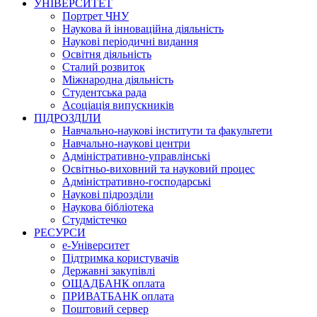
УНІВЕРСИТЕТ
Портрет ЧНУ
Наукова й інноваційна діяльність
Наукові періодичні видання
Освітня діяльність
Сталий розвиток
Міжнародна діяльність
Студентська рада
Асоціація випускників
ПІДРОЗДІЛИ
Навчально-наукові інститути та факультети
Навчально-наукові центри
Адміністративно-управлінські
Освітньо-виховний та науковий процес
Адміністративно-господарські
Наукові підрозділи
Наукова бібліотека
Студмістечко
РЕСУРСИ
е-Університет
Підтримка користувачів
Державні закупівлі
ОЩАДБАНК оплата
ПРИВАТБАНК оплата
Поштовий сервер