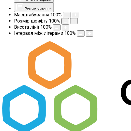
Режим читання
Масштабування
100
%
Розмір шрифту
100
%
Висота лінії
100
%
Інтервал між літерами
100
%