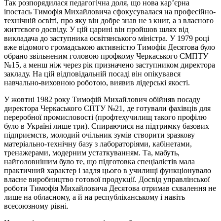
Так розпорядилася педагогічна доля, що нова кар’єрна
іпостась Тимофія Михайловича сфокусувалася на професійно-
технічній освіті, про яку він добре знав не з книг, а з власного
життєвого досвіду. У цій царині він пройшов шлях від
викладача до заступника освітянського міністра. У 1979 році
вже відомого громадською активністю Тимофія Десятова було
обрано звільненим головою профкому Черкаського СМПТУ
№15, а менш ніж через рік призначено заступником директора
закладу. На цій відповідальній посаді він опікувався
навчально-виховною роботою, виявив лідерські якості.
У жовтні 1982 року Тимофій Михайлович обійняв посаду
директора Черкаського СПТУ №21, де готували фахівців для
переробної промисловості (профтехучилищ такого профілю
було в Україні лише три). Спираючися на підтримку базових
підприємств, молодий очільник зумів створити зразкову
матеріально-технічну базу з лабораторіями, кабінетами,
тренажерами, модерним устаткуванням. Та, мабуть,
найголовнішим було те, що підготовка спеціалістів мала
практичний характер і задля цього в училищі функціонувало
власне виробництво готової продукції. Досвід управлінської
роботи Тимофія Михайловича Десятова отримав схвалення не
лише на обласному, а й на республіканському і навіть
всесоюзному рівні.