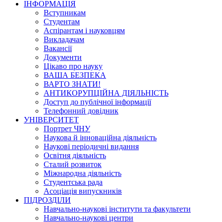
ІНФОРМАЦІЯ
Вступникам
Студентам
Аспірантам і науковцям
Викладачам
Вакансії
Документи
Цікаво про науку
ВАША БЕЗПЕКА
ВАРТО ЗНАТИ!
АНТИКОРУПЦІЙНА ДІЯЛЬНІСТЬ
Доступ до публічної інформації
Телефонний довідник
УНІВЕРСИТЕТ
Портрет ЧНУ
Наукова й інноваційна діяльність
Наукові періодичні видання
Освітня діяльність
Сталий розвиток
Міжнародна діяльність
Студентська рада
Асоціація випускників
ПІДРОЗДІЛИ
Навчально-наукові інститути та факультети
Навчально-наукові центри