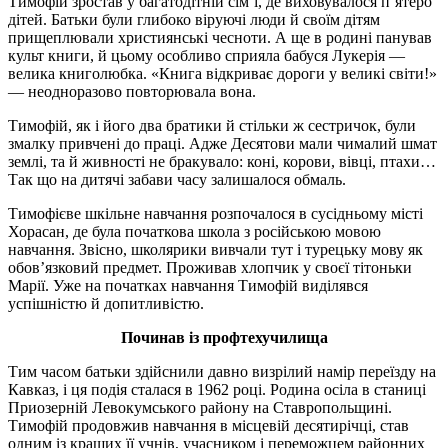
Тимофій зростав у багатодітній сім’ї, де виховувалося п’ятеро
дітей. Батьки були глибоко віруючі люди й своїм дітям
прищеплювали християнські чесноти. А ще в родині панував
культ книги, й цьому особливо сприяла бабуся Лукерія —
велика книголюбка. «Книга відкриває дороги у великі світи!»
— неодноразово повторювала вона.
Тимофій, як і його два братики й стільки ж сестричок, були
змалку привчені до праці. Адже Десятови мали чималий шмат
землі, та й живності не бракувало: коні, корови, вівці, птахи…
Так що на дитячі забави часу залишалося обмаль.
Тимофієве шкільне навчання розпочалося в сусідньому місті
Хорасан, де була початкова школа з російською мовою
навчання. Звісно, школярики вивчали тут і турецьку мову як
обов’язковий предмет. Проживав хлопчик у своєї тітоньки
Марії. Уже на початках навчання Тимофій виділявся
успішністю й допитливістю.
Починав із профтехучилища
Тим часом батьки здійснили давно визрілий намір переїзду на
Кавказ, і ця подія сталася в 1962 році. Родина осіла в станиці
Приозерній Левокумського району на Ставропольщині.
Тимофій продовжив навчання в місцевій десятирічці, став
одним із кращих її учнів, учасником і переможцем районних