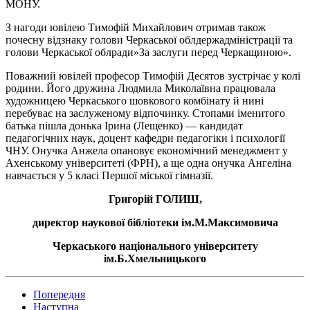
МОНУ.
З нагоди ювілею Тимофій Михайлович отримав також
почесну відзнаку голови Черкаської облдержадміністрації та
голови Черкаської облради»За заслуги перед Черкащиною».
Поважний ювілей професор Тимофій Десятов зустрічає у колі
родини. Його дружина Людмила Миколаївна працювала
художницею Черкаського шовкового комбінату й нині
перебуває на заслуженому відпочинку. Стопами іменитого
батька пішла донька Ірина (Лещенко) — кандидат
педагогічних наук, доцент кафедри педагогіки і психології
ЧНУ. Онучка Анжела опановує економічний менеджмент у
Ахенському університеті (ФРН), а ще одна онучка Ангеліна
навчається у 5 класі Першої міської гімназії.
Григорій ГОЛИШ,
директор наукової бібліотеки ім.М.Максимовича
Черкаського національного університету
ім.Б.Хмельницького
Попередня
Наступна