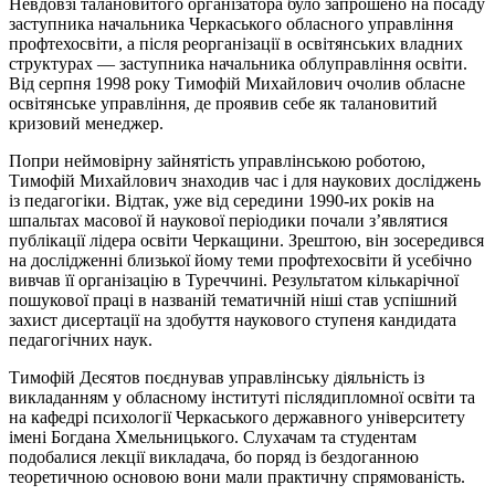
Невдовзі талановитого організатора було запрошено на посаду
заступника начальника Черкаського обласного управління
профтехосвіти, а після реорганізації в освітянських владних
структурах — заступника начальника облуправління освіти.
Від серпня 1998 року Тимофій Михайлович очолив обласне
освітянське управління, де проявив себе як талановитий
кризовий менеджер.
Попри неймовірну зайнятість управлінською роботою,
Тимофій Михайлович знаходив час і для наукових досліджень
із педагогіки. Відтак, уже від середини 1990-их років на
шпальтах масової й наукової періодики почали з’являтися
публікації лідера освіти Черкащини. Зрештою, він зосередився
на дослідженні близької йому теми профтехосвіти й усебічно
вивчав її організацію в Туреччині. Результатом кількарічної
пошукової праці в названій тематичній ніші став успішний
захист дисертації на здобуття наукового ступеня кандидата
педагогічних наук.
Тимофій Десятов поєднував управлінську діяльність із
викладанням у обласному інституті післядипломної освіти та
на кафедрі психології Черкаського державного університету
імені Богдана Хмельницького. Слухачам та студентам
подобалися лекції викладача, бо поряд із бездоганною
теоретичною основою вони мали практичну спрямованість.