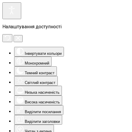
Налаштування доступності
Інвертувати кольори
Монохромний
Темний контраст
Світлий контраст
Низька насиченість
Висока насиченість
Виділити посилання
Виділити заголовки
Читач з екрана