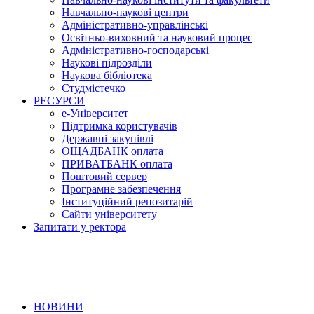
Навчально-наукові центри
Адміністративно-управлінські
Освітньо-виховний та науковий процес
Адміністративно-господарські
Наукові підрозділи
Наукова бібліотека
Студмістечко
РЕСУРСИ
е-Університет
Підтримка користувачів
Державні закупівлі
ОЩАДБАНК оплата
ПРИВАТБАНК оплата
Поштовий сервер
Програмне забезпечення
Інституційний репозитарій
Сайти університету
Запитати у ректора
НОВИНИ