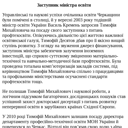
Заступник міністра освіти
Управлінські та наукові успіхи очільника освіти Черкащини
були помічені в столиці, й у вересні 2003 року тодішній
міністр освіти України Василь Кремень запросив Тимофія
Михайловича на посаду свого заступника з питань
профтехосвіти. Опікуючись діяльністю цієї життєво важливої
освітянської галузі, Тимофій Десятов дбав про її якісно вищий
ступінь розвитку. З огляду на звуження джерел фінансування,
заступник міністра забезпечив залучення іноземних
інвестицій, що сприяло суттєвому зміцненню матеріально-
технічної та навчально-методичної бази профтехосвіти. Була
проведена тотальна комп’ютеризація закладів системи, під
керівництвом Тимофія Михайловича спільно з працедавцями
та профільними міністерствами осучаснені стандарти
профтехосвіти тощо.
Не полишав Тимофій Михайлович і наукової роботи, а
логічним підсумком багаторічних дослідницьких пошуків став
успішний захист докторської дисертації з питань розвитку
неперервної освіти в зарубіжних країнах Східної Європи.
У 2010 році Тимофій Михайлович залишив посаду директора
департаменту професійно-технічної освіти МОН України й
повернувся до Черкас. Відтоді він пов’язав свою долю з alma