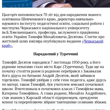
Цьогоріч виповнюється 70 літ від дня народження знаного
освітянина Шевченкового краю, директора навчально-
наукового інституту педагогічної освіти, соціальної роботи і
мистецтва Черкаського національного університету
ім.Б.Хмельницького, професора, заслуженого працівника
освіти України Тимофія Михайловича Десятова. Статтю про
життєвий шлях ювіляра опублікувало видання
«Черкаський
край».
Народжений у Туреччині
Тимофій Десятов народився 7 листопада 1950 року, а його
рідними пенатами стало місто Карс (Туреччина). Туди ще на
початку століття разом із родиною перебрався з Закавказзя
його дідусь по батькові Андрій Десятов, який займався
торгівлею. Тимофій увібрав у себе гени педагога, адже дідусь
по матері, також Тимофій, був учителем земської початкової
школи. Вчителювала в початкових класах і Тимофієва мама,
Катерина Тимофіївна. А глава родини, Михайло Андрійович,
став знаним у Карській області підприємцем, орендуючи
млини та переробляючи зібране тамтешніми селянами збіжжя.