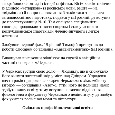
та крайових олімпіад із історії та фізики. Вісім класів закінчив
із єдиною «четвіркою» (з російської мови, решта — на
«відмінно») й попри наполягання батьків таки завершити
загальноосвітню підготовку, подався у м.Грозний, де вступив
до профтехучилища №10. Там опанував спеціальність
слюсаря, продовжив заняття спортом і став учасником
республіканської спартакіади Чечено-Інгушетії з легкої
атлетики.
Здобувши перший фах, 19-річний Тимофій приступив до
роботи слюсарем об’єднання «Кавсантехмонтаж» (м.Грозний).
Виконував військовий обов’язок на службі в авіаційній
частині неподалік м.Черкаси.
У Черкасах зустрів свою долю — Людмилу, що й спонукало
його кинути життєвий якір у місті над Дніпром. Упродовж
шести років працював слюсарем Черкаського хімкомбінату
(згодом — об’єднання «Азот»). Утім, його не полишав намір
здобути вищу освіту, тому вступив на заочне відділення
філологічного факультету Черкаського педінституту, де здобув
фах учителя російської мови та літератури.
Очільник професійно-технічної освіти