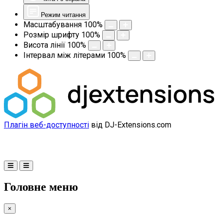
Режим читання
Масштабування
100
%
Розмір шрифту
100
%
Висота лінії
100
%
Інтервал між літерами
100
%
Плагін веб-доступності
від DJ-Extensions.com
Головне меню
×