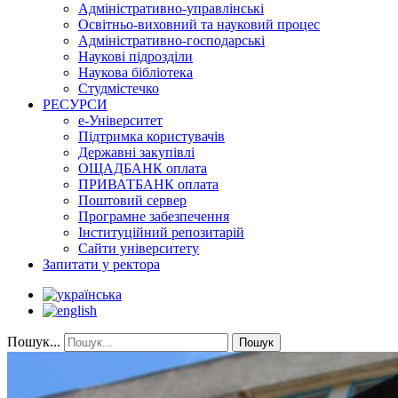
Адміністративно-управлінські
Освітньо-виховний та науковий процес
Адміністративно-господарські
Наукові підрозділи
Наукова бібліотека
Студмістечко
РЕСУРСИ
е-Університет
Підтримка користувачів
Державні закупівлі
ОЩАДБАНК оплата
ПРИВАТБАНК оплата
Поштовий сервер
Програмне забезпечення
Інституційний репозитарій
Сайти університету
Запитати у ректора
Пошук...
Пошук