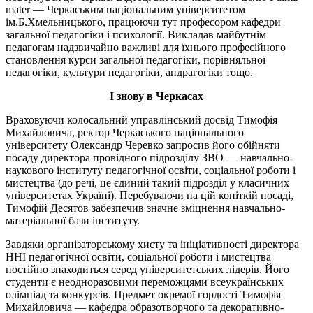
mater — Черкаським національним університетом
ім.Б.Хмельницького, працюючи тут професором кафедри
загальної педагогіки і психології. Викладав майбутнім
педагогам надзвичайно важливі для їхнього професійного
становлення курси загальної педагогіки, порівняльної
педагогіки, культури педагогіки, андрагогіки тощо.
І знову в Черкасах
Враховуючи колосальний управлінський досвід Тимофія
Михайловича, ректор Черкаського національного
університету Олександр Черевко запросив його обійняти
посаду директора провідного підрозділу ЗВО — навчально-
наукового інституту педагогічної освіти, соціальної роботи і
мистецтва (до речі, це єдиний такий підрозділ у класичних
університетах Україні). Перебуваючи на цій копіткій посаді,
Тимофій Десятов забезпечив значне зміцнення навчально-
матеріальної бази інституту.
Завдяки організаторському хисту та ініціативності директора
ННІ педагогічної освіти, соціальної роботи і мистецтва
постійно знаходиться серед університетських лідерів. Його
студенти є неодноразовими переможцями всеукраїнських
олімпіад та конкурсів. Предмет окремої гордості Тимофія
Михайловича — кафедра образотворчого та декоративно-