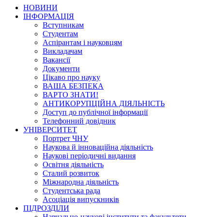
НОВИНИ
ІНФОРМАЦІЯ
Вступникам
Студентам
Аспірантам і науковцям
Викладачам
Вакансії
Документи
Цікаво про науку
ВАША БЕЗПЕКА
ВАРТО ЗНАТИ!
АНТИКОРУПЦІЙНА ДІЯЛЬНІСТЬ
Доступ до публічної інформації
Телефонний довідник
УНІВЕРСИТЕТ
Портрет ЧНУ
Наукова й інноваційна діяльність
Наукові періодичні видання
Освітня діяльність
Сталий розвиток
Міжнародна діяльність
Студентська рада
Асоціація випускників
ПІДРОЗДІЛИ
Навчально-наукові інститути та факультети