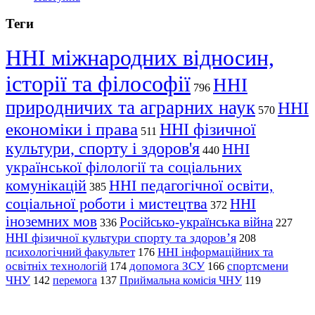
Теги
ННІ міжнародних відносин,
історії та філософії
ННІ
796
природничих та аграрних наук
ННІ
570
економіки і права
ННІ фізичної
511
культури, спорту і здоров'я
ННІ
440
української філології та соціальних
комунікацій
ННІ педагогічної освіти,
385
соціальної роботи і мистецтва
ННІ
372
іноземних мов
Російсько-українська війна
336
227
ННІ фізичної культури спорту та здоров’я
208
психологічний факультет
ННІ інформаційних та
176
освітніх технологій
допомога ЗСУ
спортсмени
174
166
ЧНУ
перемога
142
137
Приймальна комісія ЧНУ
119