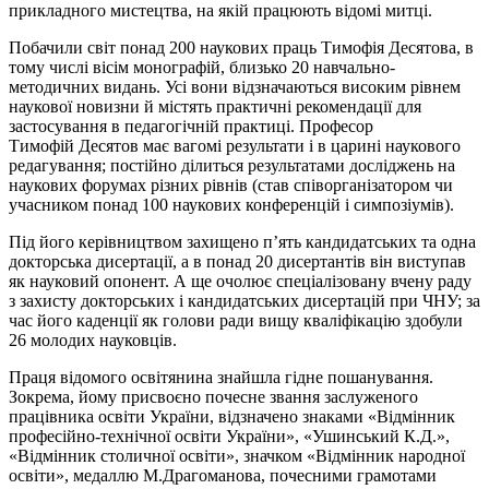
прикладного мистецтва, на якій працюють відомі митці.
Побачили світ понад 200 наукових праць Тимофія Десятова, в
тому числі вісім монографій, близько 20 навчально-
методичних видань. Усі вони відзначаються високим рівнем
наукової новизни й містять практичні рекомендації для
застосування в педагогічній практиці. Професор
Тимофій Десятов має вагомі результати і в царині наукового
редагування; постійно ділиться результатами досліджень на
наукових форумах різних рівнів (став співорганізатором чи
учасником понад 100 наукових конференцій і симпозіумів).
Під його керівництвом захищено п’ять кандидатських та одна
докторська дисертації, а в понад 20 дисертантів він виступав
як науковий опонент. А ще очолює спеціалізовану вчену раду
з захисту докторських і кандидатських дисертацій при ЧНУ; за
час його каденції як голови ради вищу кваліфікацію здобули
26 молодих науковців.
Праця відомого освітянина знайшла гідне пошанування.
Зокрема, йому присвоєно почесне звання заслуженого
працівника освіти України, відзначено знаками «Відмінник
професійно-технічної освіти України», «Ушинський К.Д.»,
«Відмінник столичної освіти», значком «Відмінник народної
освіти», медаллю М.Драгоманова, почесними грамотами