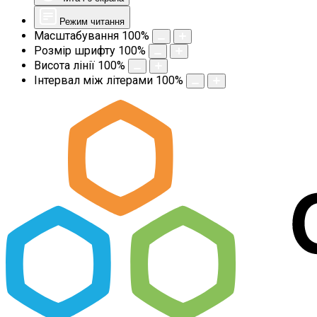
Режим читання
Масштабування
100
%
Розмір шрифту
100
%
Висота лінії
100
%
Інтервал між літерами
100
%