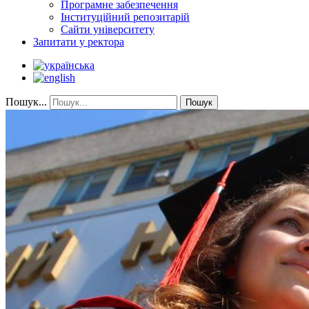
Програмне забезпечення
Інституційний репозитарій
Сайти університету
Запитати у ректора
Пошук...
Пошук