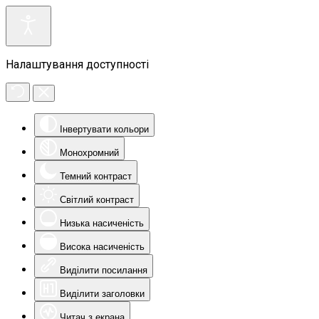
Налаштування доступності
Інвертувати кольори
Монохромний
Темний контраст
Світлий контраст
Низька насиченість
Висока насиченість
Виділити посилання
Виділити заголовки
Читач з екрана