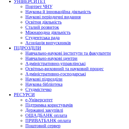
УНІВЕРСИТЕТ
Портрет ЧНУ
Наукова й інноваційна діяльність
Наукові періодичні видання
Освітня діяльність
Сталий розвиток
Міжнародна діяльність
Студентська рада
Асоціація випускників
ПІДРОЗДІЛИ
Навчально-наукові інститути та факультети
Навчально-наукові центри
Адміністративно-управлінські
Освітньо-виховний та науковий процес
Адміністративно-господарські
Наукові підрозділи
Наукова бібліотека
Студмістечко
РЕСУРСИ
е-Університет
Підтримка користувачів
Державні закупівлі
ОЩАДБАНК оплата
ПРИВАТБАНК оплата
Поштовий сервер