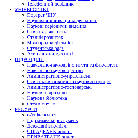
Телефонний довідник
УНІВЕРСИТЕТ
Портрет ЧНУ
Наукова й інноваційна діяльність
Наукові періодичні видання
Освітня діяльність
Сталий розвиток
Міжнародна діяльність
Студентська рада
Асоціація випускників
ПІДРОЗДІЛИ
Навчально-наукові інститути та факультети
Навчально-наукові центри
Адміністративно-управлінські
Освітньо-виховний та науковий процес
Адміністративно-господарські
Наукові підрозділи
Наукова бібліотека
Студмістечко
РЕСУРСИ
е-Університет
Підтримка користувачів
Державні закупівлі
ОЩАДБАНК оплата
ПРИВАТБАНК оплата