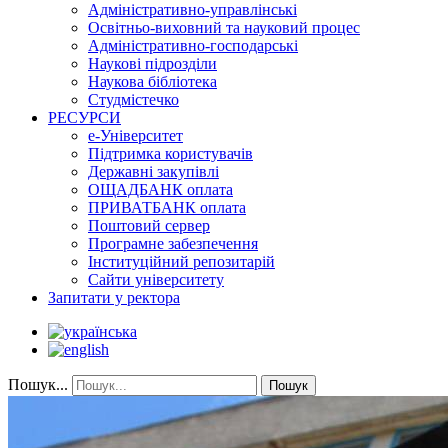
Адміністративно-управлінські
Освітньо-виховний та науковий процес
Адміністративно-господарські
Наукові підрозділи
Наукова бібліотека
Студмістечко
РЕСУРСИ
е-Університет
Підтримка користувачів
Державні закупівлі
ОЩАДБАНК оплата
ПРИВАТБАНК оплата
Поштовий сервер
Програмне забезпечення
Інституційний репозитарій
Сайти університету
Запитати у ректора
Пошук...
Пошук