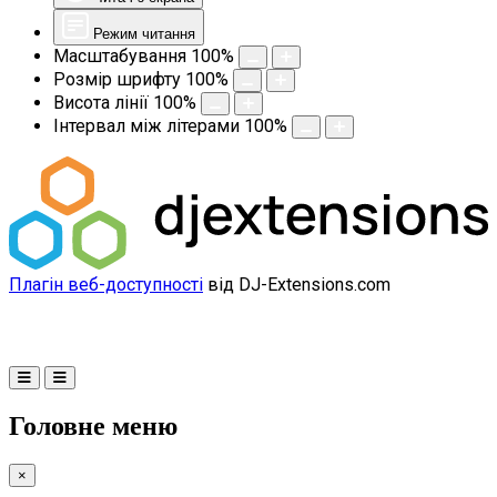
Режим читання
Масштабування
100
%
Розмір шрифту
100
%
Висота лінії
100
%
Інтервал між літерами
100
%
Плагін веб-доступності
від DJ-Extensions.com
Головне меню
×