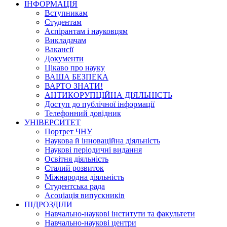
ІНФОРМАЦІЯ
Вступникам
Студентам
Аспірантам і науковцям
Викладачам
Вакансії
Документи
Цікаво про науку
ВАША БЕЗПЕКА
ВАРТО ЗНАТИ!
АНТИКОРУПЦІЙНА ДІЯЛЬНІСТЬ
Доступ до публічної інформації
Телефонний довідник
УНІВЕРСИТЕТ
Портрет ЧНУ
Наукова й інноваційна діяльність
Наукові періодичні видання
Освітня діяльність
Сталий розвиток
Міжнародна діяльність
Студентська рада
Асоціація випускників
ПІДРОЗДІЛИ
Навчально-наукові інститути та факультети
Навчально-наукові центри