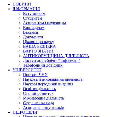
НОВИНИ
ІНФОРМАЦІЯ
Вступникам
Студентам
Аспірантам і науковцям
Викладачам
Вакансії
Документи
Цікаво про науку
ВАША БЕЗПЕКА
ВАРТО ЗНАТИ!
АНТИКОРУПЦІЙНА ДІЯЛЬНІСТЬ
Доступ до публічної інформації
Телефонний довідник
УНІВЕРСИТЕТ
Портрет ЧНУ
Наукова й інноваційна діяльність
Наукові періодичні видання
Освітня діяльність
Сталий розвиток
Міжнародна діяльність
Студентська рада
Асоціація випускників
ПІДРОЗДІЛИ
Навчально-наукові інститути та факультети