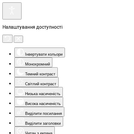
Налаштування доступності
Інвертувати кольори
Монохромний
Темний контраст
Світлий контраст
Низька насиченість
Висока насиченість
Виділити посилання
Виділити заголовки
Читач з екрана