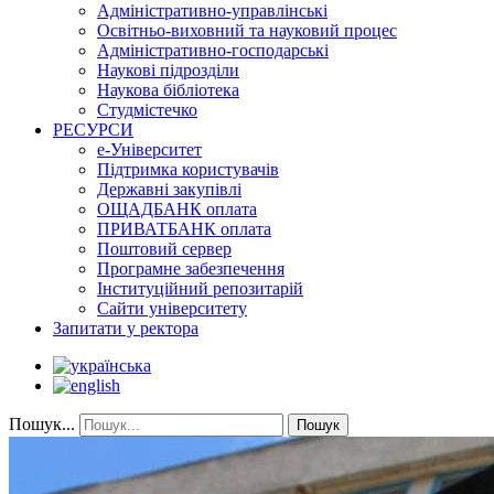
Адміністративно-управлінські
Освітньо-виховний та науковий процес
Адміністративно-господарські
Наукові підрозділи
Наукова бібліотека
Студмістечко
РЕСУРСИ
е-Університет
Підтримка користувачів
Державні закупівлі
ОЩАДБАНК оплата
ПРИВАТБАНК оплата
Поштовий сервер
Програмне забезпечення
Інституційний репозитарій
Сайти університету
Запитати у ректора
Пошук...
Пошук