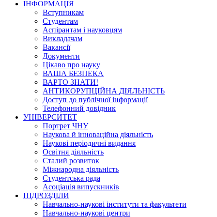
ІНФОРМАЦІЯ
Вступникам
Студентам
Аспірантам і науковцям
Викладачам
Вакансії
Документи
Цікаво про науку
ВАША БЕЗПЕКА
ВАРТО ЗНАТИ!
АНТИКОРУПЦІЙНА ДІЯЛЬНІСТЬ
Доступ до публічної інформації
Телефонний довідник
УНІВЕРСИТЕТ
Портрет ЧНУ
Наукова й інноваційна діяльність
Наукові періодичні видання
Освітня діяльність
Сталий розвиток
Міжнародна діяльність
Студентська рада
Асоціація випускників
ПІДРОЗДІЛИ
Навчально-наукові інститути та факультети
Навчально-наукові центри