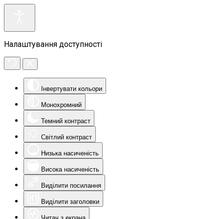
Налаштування доступності
Інвертувати кольори
Монохромний
Темний контраст
Світлий контраст
Низька насиченість
Висока насиченість
Виділити посилання
Виділити заголовки
Читач з екрана