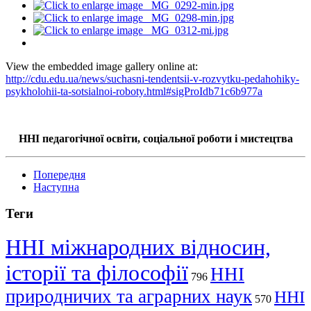
View the embedded image gallery online at:
http://cdu.edu.ua/news/suchasni-tendentsii-v-rozvytku-pedahohiky-
psykholohii-ta-sotsialnoi-roboty.html#sigProIdb71c6b977a
ННІ педагогічної освіти, соціальної роботи і мистецтва
Попередня
Наступна
Теги
ННІ міжнародних відносин,
історії та філософії
ННІ
796
природничих та аграрних наук
ННІ
570