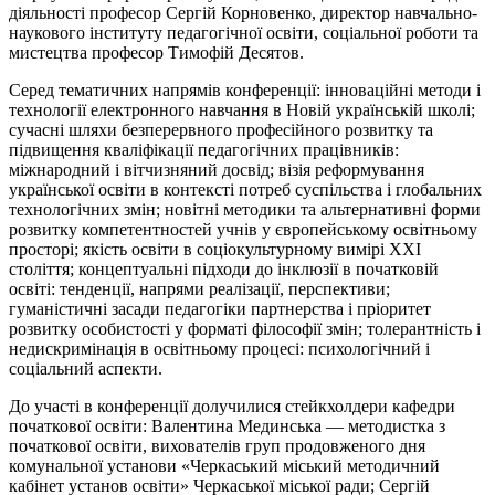
діяльності професор Сергій Корновенко, директор навчально-
наукового інституту педагогічної освіти, соціальної роботи та
мистецтва професор Тимофій Десятов.
Серед тематичних напрямів конференції: інноваційні методи і
технології електронного навчання в Новій українській школі;
сучасні шляхи безперервного професійного розвитку та
підвищення кваліфікації педагогічних працівників:
міжнародний і вітчизняний досвід; візія реформування
української освіти в контексті потреб суспільства і глобальних
технологічних змін; новітні методики та альтернативні форми
розвитку компетентностей учнів у європейському освітньому
просторі; якість освіти в соціокультурному вимірі ХХІ
століття; концептуальні підходи до інклюзії в початковій
освіті: тенденції, напрями реалізації, перспективи;
гуманістичні засади педагогіки партнерства і пріоритет
розвитку особистості у форматі філософії змін; толерантність і
недискримінація в освітньому процесі: психологічний і
соціальний аспекти.
До участі в конференції долучилися стейкхолдери кафедри
початкової освіти: Валентина Мединська — методистка з
початкової освіти, вихователів груп продовженого дня
комунальної установи «Черкаський міський методичний
кабінет установ освіти» Черкаської міської ради; Сергій