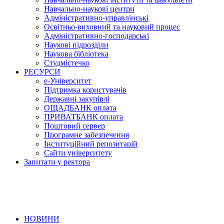
Навчально-наукові центри
Адміністративно-управлінські
Освітньо-виховний та науковий процес
Адміністративно-господарські
Наукові підрозділи
Наукова бібліотека
Студмістечко
РЕСУРСИ
е-Університет
Підтримка користувачів
Державні закупівлі
ОЩАДБАНК оплата
ПРИВАТБАНК оплата
Поштовий сервер
Програмне забезпечення
Інституційний репозитарій
Сайти університету
Запитати у ректора
НОВИНИ