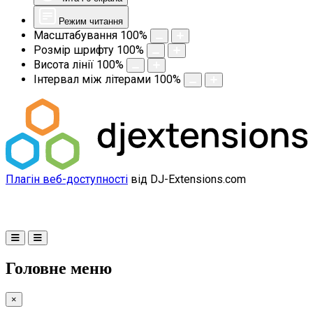
Режим читання
Масштабування
100
%
Розмір шрифту
100
%
Висота лінії
100
%
Інтервал між літерами
100
%
Плагін веб-доступності
від DJ-Extensions.com
Головне меню
×