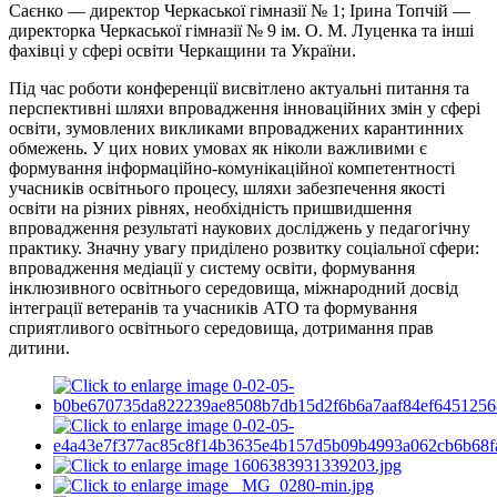
Саєнко — директор Черкаської гімназії № 1; Ірина Топчій —
директорка Черкаської гімназії № 9 ім. О. М. Луценка та інші
фахівці у сфері освіти Черкащини та України.
Під час роботи конференції висвітлено актуальні питання та
перспективні шляхи впровадження інноваційних змін у сфері
освіти, зумовлених викликами впроваджених карантинних
обмежень. У цих нових умовах як ніколи важливими є
формування інформаційно-комунікаційної компетентності
учасників освітнього процесу, шляхи забезпечення якості
освіти на різних рівнях, необхідність пришвидшення
впровадження результаті наукових досліджень у педагогічну
практику. Значну увагу приділено розвитку соціальної сфери:
впровадження медіації у систему освіти, формування
інклюзивного освітнього середовища, міжнародний досвід
інтеграції ветеранів та учасників АТО та формування
сприятливого освітнього середовища, дотримання прав
дитини.