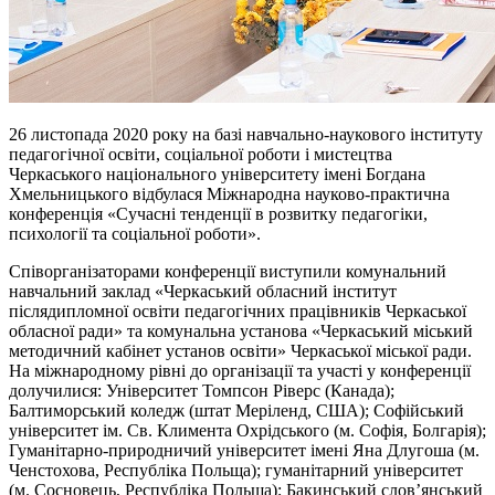
26 листопада 2020 року на базі навчально-наукового інституту
педагогічної освіти, соціальної роботи і мистецтва
Черкаського національного університету імені Богдана
Хмельницького відбулася Міжнародна науково-практична
конференція «Сучасні тенденції в розвитку педагогіки,
психології та соціальної роботи».
Співорганізаторами конференції виступили комунальний
навчальний заклад «Черкаський обласний інститут
післядипломної освіти педагогічних працівників Черкаської
обласної ради» та комунальна установа «Черкаський міський
методичний кабінет установ освіти» Черкаської міської ради.
На міжнародному рівні до організації та участі у конференції
долучилися: Університет Томпсон Ріверс (Канада);
Балтиморський коледж (штат Mеріленд, США); Софійський
університет ім. Св. Климента Охрідського (м. Софія, Болгарія);
Гуманітарно-природничий університет імені Яна Длугоша (м.
Ченстохова, Республіка Польща); гуманітарний університет
(м. Сосновець, Республіка Польща); Бакинський слов’янський