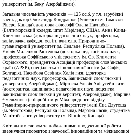
університет (м. Баку, Азербайджан).
Загальна чисельність учасників — 125 осіб, у т.ч. зарубіжні
вчені: доктор Олександр Кондрашов (Університет Томпсон
Ріверс, Канада), докторка філософії Олена Наунабер
(Балтиморський коледж, штат Mеріленд, США), Анна Клим-
Климашевська (докторка педагогічних наук, професорка,
завідувачка кафедри освіти вчителів, Природничо-
гуманітарний університет (м. Седльце, Республіка Польща),
Емілія Миленков Рангелова (докторка педагогічних наук,
професорка Софійського університету ім. Св. Климента
Охрідського, президентка Асоціації професорів слов’янських
країн (APSP), спеціалістка з інклюзивної освіти (м. Софія,
Болгарія), Насибова Севіндж Халіл гизи (докторка
педагогічних наук, професорка, Бакинський слов’янський
університет, Азербайджан), Мірзоєва Ульвія Алігусейн гизи
(докторантка, кандидатка педагогічних наук, доцентка,
Бакинський слов’янський університет, Азербайджан), Мар’яна
Ємельянова (співробітниця Міжнародного відділу
Гуманітарно-природничого університету імені Яна Длугоша
(м. Ченстохова, Республіка Польща), Мар’яна Гасяк, студентка
Манітобського університету (м. Вінніпег, Канада).
З вітальним словом та побажаннями продуктивної роботи
звернулися проректор з наукової, інноваційної та міжнародної