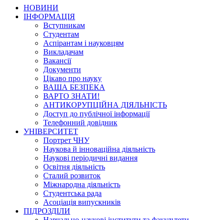
НОВИНИ
ІНФОРМАЦІЯ
Вступникам
Студентам
Аспірантам і науковцям
Викладачам
Вакансії
Документи
Цікаво про науку
ВАША БЕЗПЕКА
ВАРТО ЗНАТИ!
АНТИКОРУПЦІЙНА ДІЯЛЬНІСТЬ
Доступ до публічної інформації
Телефонний довідник
УНІВЕРСИТЕТ
Портрет ЧНУ
Наукова й інноваційна діяльність
Наукові періодичні видання
Освітня діяльність
Сталий розвиток
Міжнародна діяльність
Студентська рада
Асоціація випускників
ПІДРОЗДІЛИ
Навчально-наукові інститути та факультети