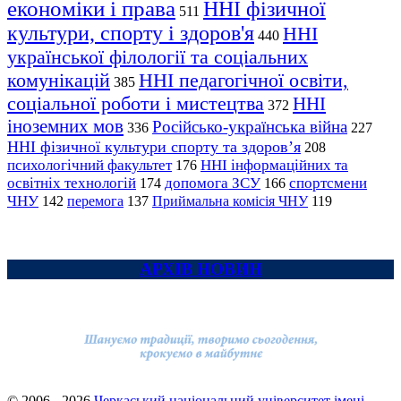
економіки і права
ННІ фізичної
511
культури, спорту і здоров'я
ННІ
440
української філології та соціальних
комунікацій
ННІ педагогічної освіти,
385
соціальної роботи і мистецтва
ННІ
372
іноземних мов
Російсько-українська війна
336
227
ННІ фізичної культури спорту та здоров’я
208
психологічний факультет
ННІ інформаційних та
176
освітніх технологій
допомога ЗСУ
спортсмени
174
166
ЧНУ
перемога
142
137
Приймальна комісія ЧНУ
119
АРХІВ НОВИН
© 2006 - 2026
Черкаський національний університет імені