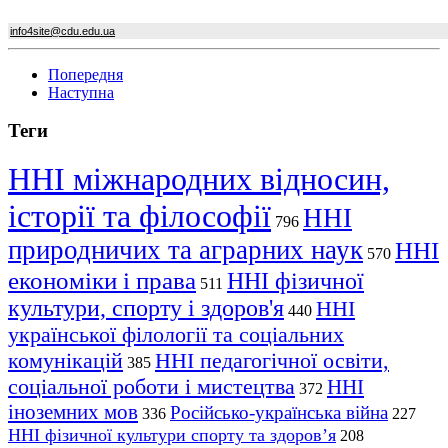
info4site@cdu.edu.ua
Попередня
Наступна
Теги
ННІ міжнародних відносин,
історії та філософії
ННІ
796
природничих та аграрних наук
ННІ
570
економіки і права
ННІ фізичної
511
культури, спорту і здоров'я
ННІ
440
української філології та соціальних
комунікацій
ННІ педагогічної освіти,
385
соціальної роботи і мистецтва
ННІ
372
іноземних мов
Російсько-українська війна
336
227
ННІ фізичної культури спорту та здоров’я
208