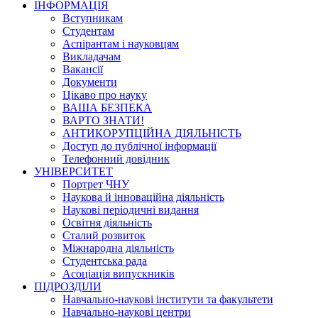
ІНФОРМАЦІЯ
Вступникам
Студентам
Аспірантам і науковцям
Викладачам
Вакансії
Документи
Цікаво про науку
ВАША БЕЗПЕКА
ВАРТО ЗНАТИ!
АНТИКОРУПЦІЙНА ДІЯЛЬНІСТЬ
Доступ до публічної інформації
Телефонний довідник
УНІВЕРСИТЕТ
Портрет ЧНУ
Наукова й інноваційна діяльність
Наукові періодичні видання
Освітня діяльність
Сталий розвиток
Міжнародна діяльність
Студентська рада
Асоціація випускників
ПІДРОЗДІЛИ
Навчально-наукові інститути та факультети
Навчально-наукові центри