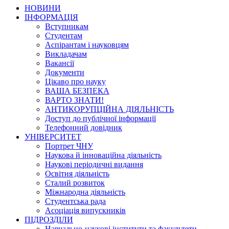
НОВИНИ
ІНФОРМАЦІЯ
Вступникам
Студентам
Аспірантам і науковцям
Викладачам
Вакансії
Документи
Цікаво про науку
ВАША БЕЗПЕКА
ВАРТО ЗНАТИ!
АНТИКОРУПЦІЙНА ДІЯЛЬНІСТЬ
Доступ до публічної інформації
Телефонний довідник
УНІВЕРСИТЕТ
Портрет ЧНУ
Наукова й інноваційна діяльність
Наукові періодичні видання
Освітня діяльність
Сталий розвиток
Міжнародна діяльність
Студентська рада
Асоціація випускників
ПІДРОЗДІЛИ
Навчально-наукові інститути та факультети