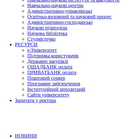
Навчально-наукові центри
Адміністративно-управлінські
Освітньо-виховний та науковий процес
Адміністративно-господарські
Наукові підрозділи
Наукова бібліотека
Студмістечко
РЕСУРСИ
е-Університет
Підтримка користувачів
Державні закупівлі
ОЩАДБАНК оплата
ПРИВАТБАНК оплата
Поштовий сервер
Програмне забезпечення
Інституційний репозитарій
Сайти університету
Запитати у ректора
НОВИНИ