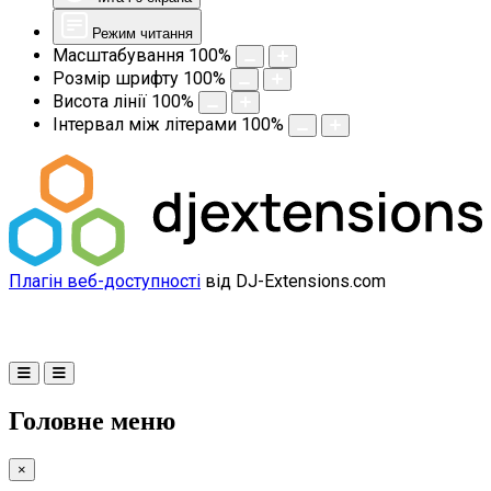
Режим читання
Масштабування
100
%
Розмір шрифту
100
%
Висота лінії
100
%
Інтервал між літерами
100
%
Плагін веб-доступності
від DJ-Extensions.com
Головне меню
×