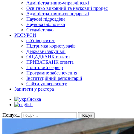
Адміністративно-управлінські
Освітньо-виховний та науковий процес
Адміністративно-господарські
Наукові підрозділи
Наукова бібліотека
Студмістечко
РЕСУРСИ
е-Університет
Підтримка користувачів
Державні закупівлі
ОЩАДБАНК оплата
ПРИВАТБАНК оплата
Поштовий сервер
Програмне забезпечення
Інституційний репозитарій
Сайти університету
Запитати у ректора
Пошук...
Пошук