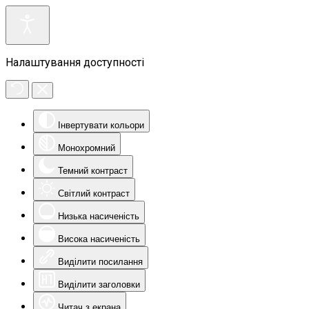
Налаштування доступності
Інвертувати кольори
Монохромний
Темний контраст
Світлий контраст
Низька насиченість
Висока насиченість
Виділити посилання
Виділити заголовки
Читач з екрана