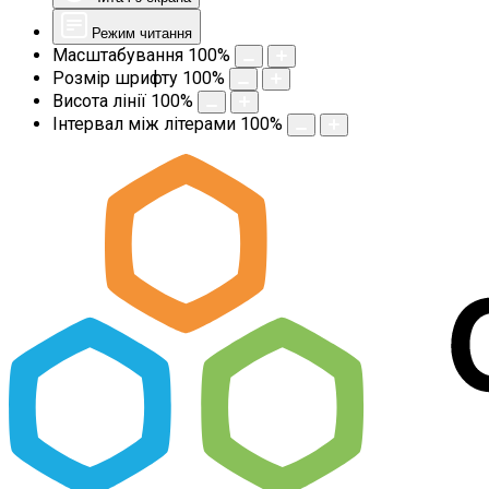
Режим читання
Масштабування
100
%
Розмір шрифту
100
%
Висота лінії
100
%
Інтервал між літерами
100
%