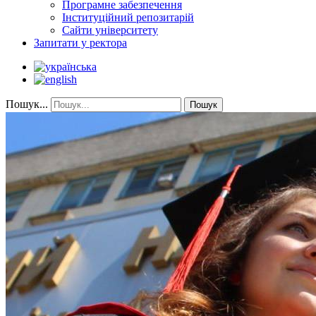
Програмне забезпечення
Інституційний репозитарій
Сайти університету
Запитати у ректора
Пошук...
Пошук