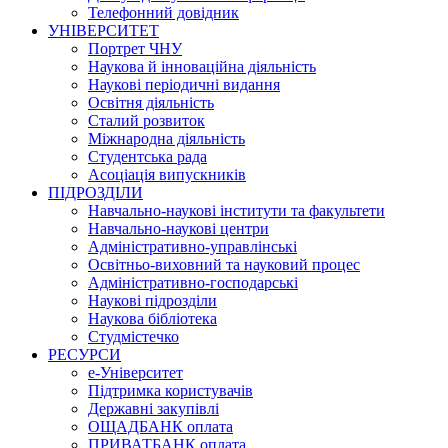
Телефонний довідник
УНІВЕРСИТЕТ
Портрет ЧНУ
Наукова й інноваційна діяльність
Наукові періодичні видання
Освітня діяльність
Сталий розвиток
Міжнародна діяльність
Студентська рада
Асоціація випускників
ПІДРОЗДІЛИ
Навчально-наукові інститути та факультети
Навчально-наукові центри
Адміністративно-управлінські
Освітньо-виховний та науковий процес
Адміністративно-господарські
Наукові підрозділи
Наукова бібліотека
Студмістечко
РЕСУРСИ
е-Університет
Підтримка користувачів
Державні закупівлі
ОЩАДБАНК оплата
ПРИВАТБАНК оплата