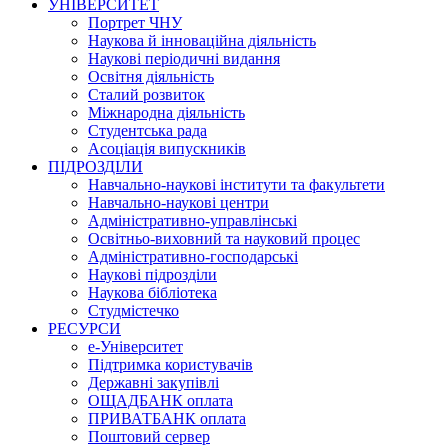
УНІВЕРСИТЕТ
Портрет ЧНУ
Наукова й інноваційна діяльність
Наукові періодичні видання
Освітня діяльність
Сталий розвиток
Міжнародна діяльність
Студентська рада
Асоціація випускників
ПІДРОЗДІЛИ
Навчально-наукові інститути та факультети
Навчально-наукові центри
Адміністративно-управлінські
Освітньо-виховний та науковий процес
Адміністративно-господарські
Наукові підрозділи
Наукова бібліотека
Студмістечко
РЕСУРСИ
е-Університет
Підтримка користувачів
Державні закупівлі
ОЩАДБАНК оплата
ПРИВАТБАНК оплата
Поштовий сервер