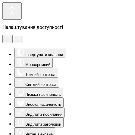
Налаштування доступності
Інвертувати кольори
Монохромний
Темний контраст
Світлий контраст
Низька насиченість
Висока насиченість
Виділити посилання
Виділити заголовки
Читач з екрана