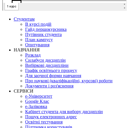
Студентам
В курсі подій
Гайд першокурсника
Путівник студента
План кампусу
Опитування
НАВЧАННЯ
Розклад
Силабуси дисциплін
Вибіркові дисципліни
Графік освітнього процесу
Для заочної форми навчання
Про наукові (кваліфікаційні, курсові) роботи
Документи і роз'яснення
СЕРВІСИ
е-Університет
Google Клас
е-Заліковка
Кабінет студента для вибору дисциплін
Пошук електронних адрес
Освітні тестування
Підтримка користувачів