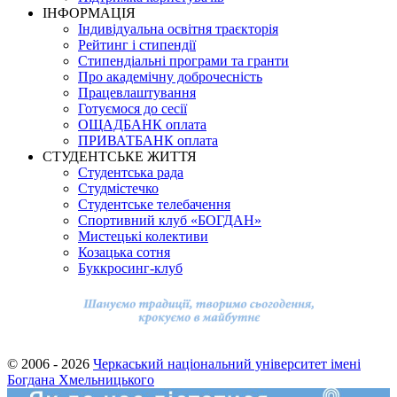
ІНФОРМАЦІЯ
Індивідуальна освітня траєкторія
Рейтинг і стипендії
Стипендіальні програми та гранти
Про академічну доброчесність
Працевлаштування
Готуємося до сесії
ОЩАДБАНК оплата
ПРИВАТБАНК оплата
СТУДЕНТСЬКЕ ЖИТТЯ
Студентська рада
Студмістечко
Студентське телебачення
Спортивний клуб «БОГДАН»
Мистецькі колективи
Козацька сотня
Буккросинг-клуб
© 2006 - 2026
Черкаський національний університет імені
Богдана Хмельницького