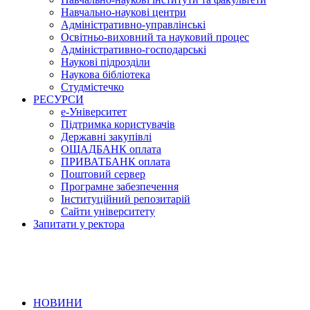
Навчально-наукові центри
Адміністративно-управлінські
Освітньо-виховний та науковий процес
Адміністративно-господарські
Наукові підрозділи
Наукова бібліотека
Студмістечко
РЕСУРСИ
е-Університет
Підтримка користувачів
Державні закупівлі
ОЩАДБАНК оплата
ПРИВАТБАНК оплата
Поштовий сервер
Програмне забезпечення
Інституційний репозитарій
Сайти університету
Запитати у ректора
НОВИНИ