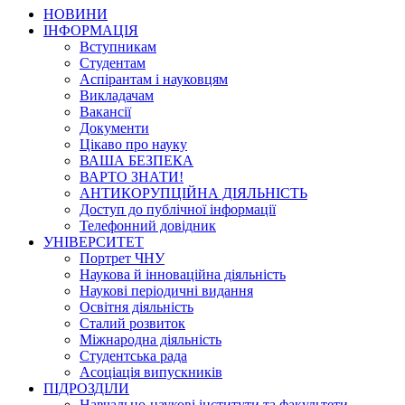
НОВИНИ
ІНФОРМАЦІЯ
Вступникам
Студентам
Аспірантам і науковцям
Викладачам
Вакансії
Документи
Цікаво про науку
ВАША БЕЗПЕКА
ВАРТО ЗНАТИ!
АНТИКОРУПЦІЙНА ДІЯЛЬНІСТЬ
Доступ до публічної інформації
Телефонний довідник
УНІВЕРСИТЕТ
Портрет ЧНУ
Наукова й інноваційна діяльність
Наукові періодичні видання
Освітня діяльність
Сталий розвиток
Міжнародна діяльність
Студентська рада
Асоціація випускників
ПІДРОЗДІЛИ
Навчально-наукові інститути та факультети