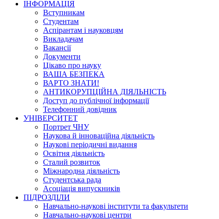
ІНФОРМАЦІЯ
Вступникам
Студентам
Аспірантам і науковцям
Викладачам
Вакансії
Документи
Цікаво про науку
ВАША БЕЗПЕКА
ВАРТО ЗНАТИ!
АНТИКОРУПЦІЙНА ДІЯЛЬНІСТЬ
Доступ до публічної інформації
Телефонний довідник
УНІВЕРСИТЕТ
Портрет ЧНУ
Наукова й інноваційна діяльність
Наукові періодичні видання
Освітня діяльність
Сталий розвиток
Міжнародна діяльність
Студентська рада
Асоціація випускників
ПІДРОЗДІЛИ
Навчально-наукові інститути та факультети
Навчально-наукові центри