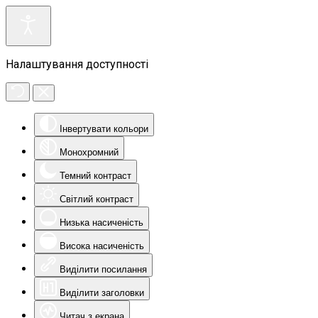
Налаштування доступності
Інвертувати кольори
Монохромний
Темний контраст
Світлий контраст
Низька насиченість
Висока насиченість
Виділити посилання
Виділити заголовки
Читач з екрана