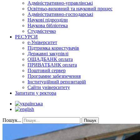
Адміністративно-управлінські
Освітньо-виховний та науковий процес
Адміністративно-господарські
Наукові підрозділи
Наукова бібліотека
Студмістечко
РЕСУРСИ
е-Університет
Підтримка користувачів
Державні закупівлі
ОЩАДБАНК оплата
ПРИВАТБАНК оплата
Поштовий сервер
Програмне забезпечення
Інституційний репозитарій
Сайти університету
Запитати у ректора
Пошук...
Пошук