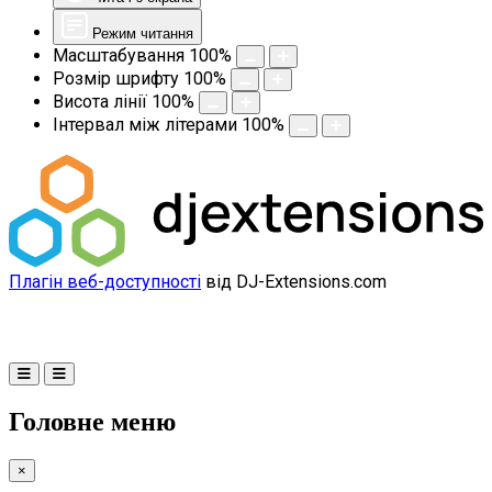
Режим читання
Масштабування
100
%
Розмір шрифту
100
%
Висота лінії
100
%
Інтервал між літерами
100
%
Плагін веб-доступності
від DJ-Extensions.com
Головне меню
×