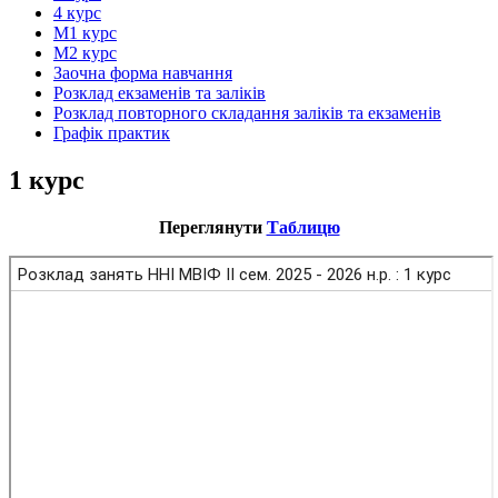
4 курс
М1 курс
М2 курс
Заочна форма навчання
Розклад екзаменів та заліків
Розклад повторного складання заліків та екзаменів
Графік практик
1 курс
Переглянути
Таблицю