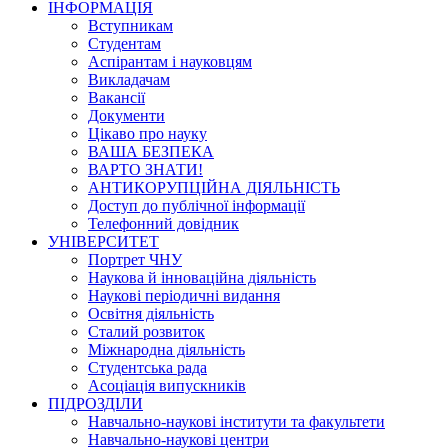
ІНФОРМАЦІЯ
Вступникам
Студентам
Аспірантам і науковцям
Викладачам
Вакансії
Документи
Цікаво про науку
ВАША БЕЗПЕКА
ВАРТО ЗНАТИ!
АНТИКОРУПЦІЙНА ДІЯЛЬНІСТЬ
Доступ до публічної інформації
Телефонний довідник
УНІВЕРСИТЕТ
Портрет ЧНУ
Наукова й інноваційна діяльність
Наукові періодичні видання
Освітня діяльність
Сталий розвиток
Міжнародна діяльність
Студентська рада
Асоціація випускників
ПІДРОЗДІЛИ
Навчально-наукові інститути та факультети
Навчально-наукові центри