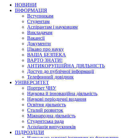
НОВИНИ
ІНФОРМАЦІЯ
Вступникам
Студентам
Аспірантам і науковцям
Викладачам
Вакансії
Документи
Цікаво про науку
ВАША БЕЗПЕКА
ВАРТО ЗНАТИ!
АНТИКОРУПЦІЙНА ДІЯЛЬНІСТЬ
Доступ до публічної інформації
Телефонний довідник
УНІВЕРСИТЕТ
Портрет ЧНУ
Наукова й інноваційна діяльність
Наукові періодичні видання
Освітня діяльність
Сталий розвиток
Міжнародна діяльність
Студентська рада
Асоціація випускників
ПІДРОЗДІЛИ
Навчально-наукові інститути та факультети