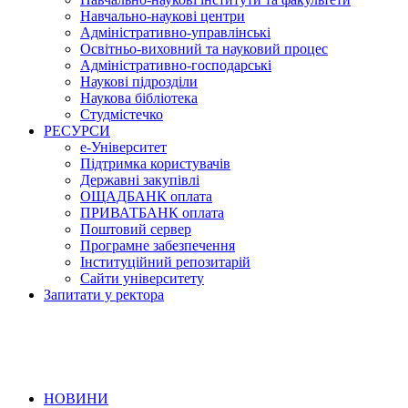
Навчально-наукові центри
Адміністративно-управлінські
Освітньо-виховний та науковий процес
Адміністративно-господарські
Наукові підрозділи
Наукова бібліотека
Студмістечко
РЕСУРСИ
е-Університет
Підтримка користувачів
Державні закупівлі
ОЩАДБАНК оплата
ПРИВАТБАНК оплата
Поштовий сервер
Програмне забезпечення
Інституційний репозитарій
Сайти університету
Запитати у ректора
НОВИНИ