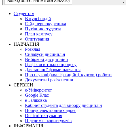
Студентам
В курсі подій
Гайд першокурсника
Путівник студента
План кампусу
Опитування
НАВЧАННЯ
Розклад
Силабуси дисциплін
Вибіркові дисципліни
Графік освітнього процесу
Для заочної форми навчання
Про наукові (кваліфікаційні, курсові) роботи
Документи і роз'яснення
СЕРВІСИ
е-Університет
Google Клас
е-Заліковка
Кабінет студента для вибору дисциплін
Пошук електронних адрес
Освітні тестування
Підтримка користувачів
ІНФОРМАЦІЯ