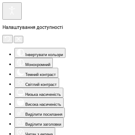
Налаштування доступності
Інвертувати кольори
Монохромний
Темний контраст
Світлий контраст
Низька насиченість
Висока насиченість
Виділити посилання
Виділити заголовки
Читач з екрана