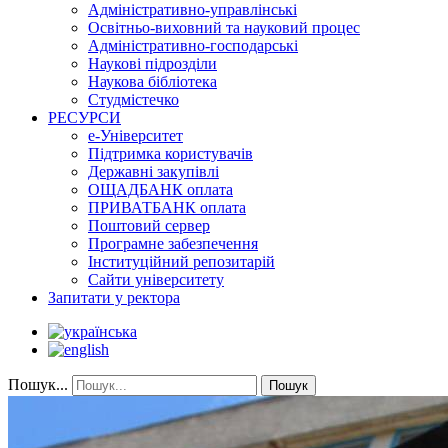
Адміністративно-управлінські
Освітньо-виховний та науковий процес
Адміністративно-господарські
Наукові підрозділи
Наукова бібліотека
Студмістечко
РЕСУРСИ
е-Університет
Підтримка користувачів
Державні закупівлі
ОЩАДБАНК оплата
ПРИВАТБАНК оплата
Поштовий сервер
Програмне забезпечення
Інституційний репозитарій
Сайти університету
Запитати у ректора
Пошук...
Пошук