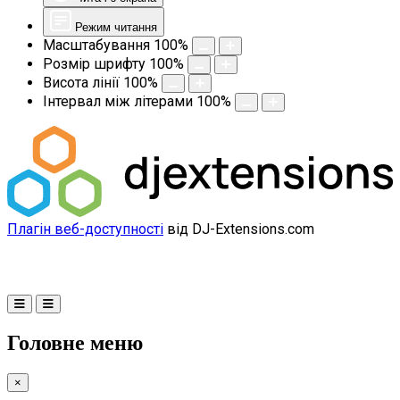
Режим читання
Масштабування
100
%
Розмір шрифту
100
%
Висота лінії
100
%
Інтервал між літерами
100
%
Плагін веб-доступності
від DJ-Extensions.com
Головне меню
×