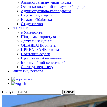
Адміністративно-управлінські
Освітньо-виховний та науковий процес
Адміністративно-господарські
Наукові підрозділи
Наукова бібліотека
Студмістечко
РЕСУРСИ
е-Університет
Підтримка користувачів
Державні закупівлі
ОЩАДБАНК оплата
ПРИВАТБАНК оплата
Поштовий сервер
Програмне забезпечення
Інституційний репозитарій
Сайти університету
Запитати у ректора
Пошук...
Пошук