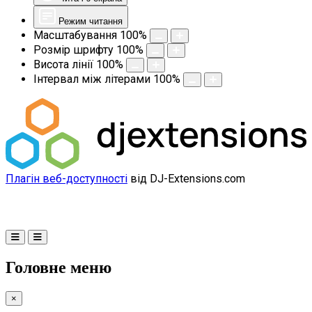
Режим читання
Масштабування
100
%
Розмір шрифту
100
%
Висота лінії
100
%
Інтервал між літерами
100
%
Плагін веб-доступності
від DJ-Extensions.com
Головне меню
×