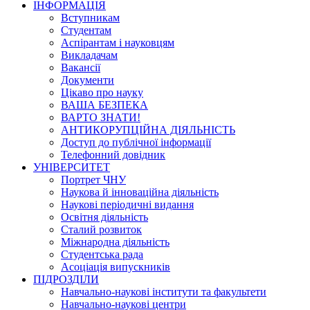
ІНФОРМАЦІЯ
Вступникам
Студентам
Аспірантам і науковцям
Викладачам
Вакансії
Документи
Цікаво про науку
ВАША БЕЗПЕКА
ВАРТО ЗНАТИ!
АНТИКОРУПЦІЙНА ДІЯЛЬНІСТЬ
Доступ до публічної інформації
Телефонний довідник
УНІВЕРСИТЕТ
Портрет ЧНУ
Наукова й інноваційна діяльність
Наукові періодичні видання
Освітня діяльність
Сталий розвиток
Міжнародна діяльність
Студентська рада
Асоціація випускників
ПІДРОЗДІЛИ
Навчально-наукові інститути та факультети
Навчально-наукові центри