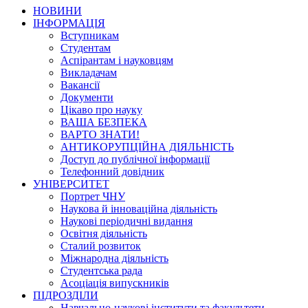
НОВИНИ
ІНФОРМАЦІЯ
Вступникам
Студентам
Аспірантам і науковцям
Викладачам
Вакансії
Документи
Цікаво про науку
ВАША БЕЗПЕКА
ВАРТО ЗНАТИ!
АНТИКОРУПЦІЙНА ДІЯЛЬНІСТЬ
Доступ до публічної інформації
Телефонний довідник
УНІВЕРСИТЕТ
Портрет ЧНУ
Наукова й інноваційна діяльність
Наукові періодичні видання
Освітня діяльність
Сталий розвиток
Міжнародна діяльність
Студентська рада
Асоціація випускників
ПІДРОЗДІЛИ
Навчально-наукові інститути та факультети