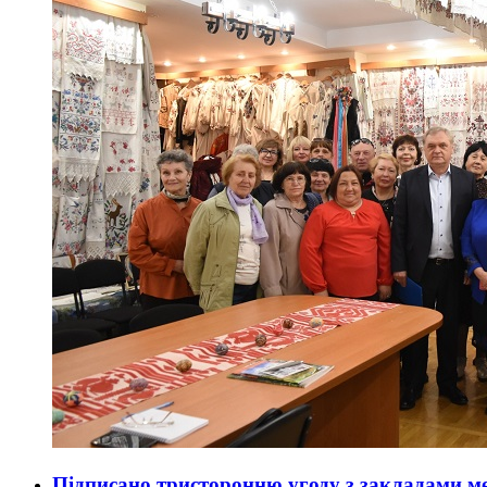
Підписано тристоронню угоду з закладами м