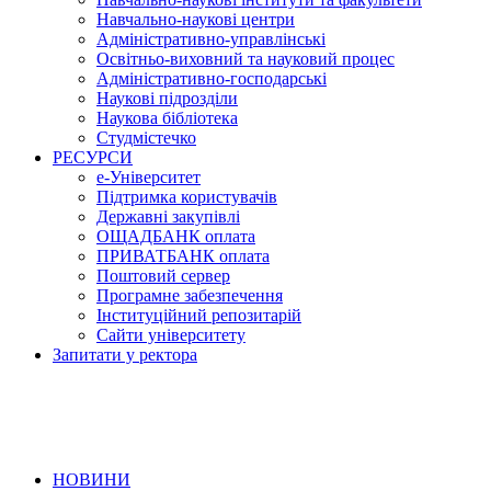
Навчально-наукові центри
Адміністративно-управлінські
Освітньо-виховний та науковий процес
Адміністративно-господарські
Наукові підрозділи
Наукова бібліотека
Студмістечко
РЕСУРСИ
е-Університет
Підтримка користувачів
Державні закупівлі
ОЩАДБАНК оплата
ПРИВАТБАНК оплата
Поштовий сервер
Програмне забезпечення
Інституційний репозитарій
Сайти університету
Запитати у ректора
НОВИНИ