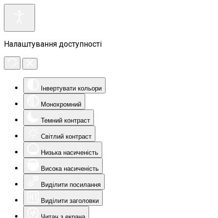
Налаштування доступності
Інвертувати кольори
Монохромний
Темний контраст
Світлий контраст
Низька насиченість
Висока насиченість
Виділити посилання
Виділити заголовки
Читач з екрана