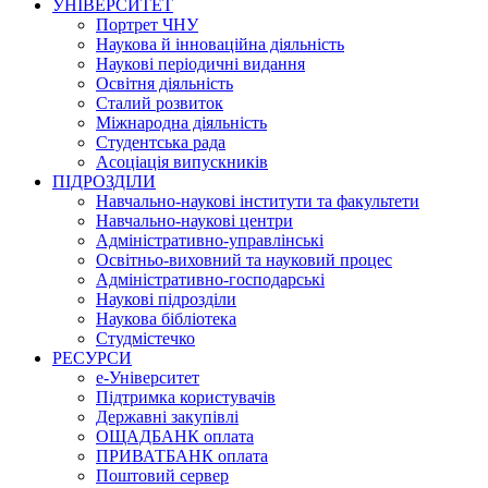
УНІВЕРСИТЕТ
Портрет ЧНУ
Наукова й інноваційна діяльність
Наукові періодичні видання
Освітня діяльність
Сталий розвиток
Міжнародна діяльність
Студентська рада
Асоціація випускників
ПІДРОЗДІЛИ
Навчально-наукові інститути та факультети
Навчально-наукові центри
Адміністративно-управлінські
Освітньо-виховний та науковий процес
Адміністративно-господарські
Наукові підрозділи
Наукова бібліотека
Студмістечко
РЕСУРСИ
е-Університет
Підтримка користувачів
Державні закупівлі
ОЩАДБАНК оплата
ПРИВАТБАНК оплата
Поштовий сервер