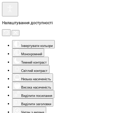
Налаштування доступності
Інвертувати кольори
Монохромний
Темний контраст
Світлий контраст
Низька насиченість
Висока насиченість
Виділити посилання
Виділити заголовки
Читач з екрана