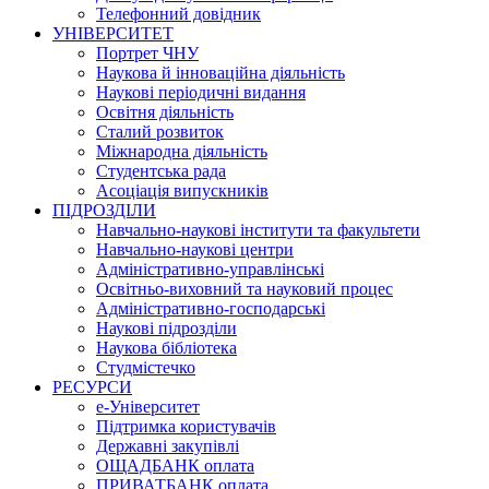
Телефонний довідник
УНІВЕРСИТЕТ
Портрет ЧНУ
Наукова й інноваційна діяльність
Наукові періодичні видання
Освітня діяльність
Сталий розвиток
Міжнародна діяльність
Студентська рада
Асоціація випускників
ПІДРОЗДІЛИ
Навчально-наукові інститути та факультети
Навчально-наукові центри
Адміністративно-управлінські
Освітньо-виховний та науковий процес
Адміністративно-господарські
Наукові підрозділи
Наукова бібліотека
Студмістечко
РЕСУРСИ
е-Університет
Підтримка користувачів
Державні закупівлі
ОЩАДБАНК оплата
ПРИВАТБАНК оплата