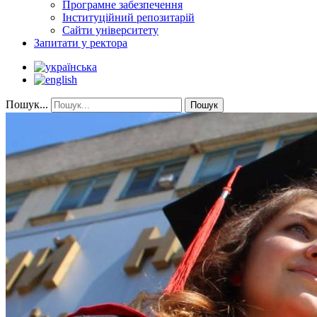
Програмне забезпечення
Інституційний репозитарій
Сайти університету
Запитати у ректора
Пошук...
Пошук