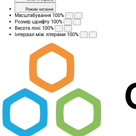
Режим читання
Масштабування
100
%
Розмір шрифту
100
%
Висота лінії
100
%
Інтервал між літерами
100
%