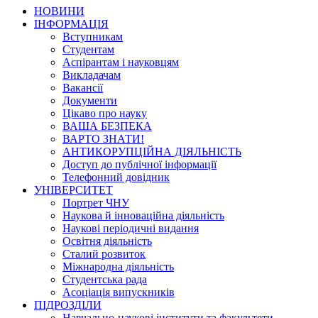
НОВИНИ
ІНФОРМАЦІЯ
Вступникам
Студентам
Аспірантам і науковцям
Викладачам
Вакансії
Документи
Цікаво про науку
ВАША БЕЗПЕКА
ВАРТО ЗНАТИ!
АНТИКОРУПЦІЙНА ДІЯЛЬНІСТЬ
Доступ до публічної інформації
Телефонний довідник
УНІВЕРСИТЕТ
Портрет ЧНУ
Наукова й інноваційна діяльність
Наукові періодичні видання
Освітня діяльність
Сталий розвиток
Міжнародна діяльність
Студентська рада
Асоціація випускників
ПІДРОЗДІЛИ
Навчально-наукові інститути та факультети