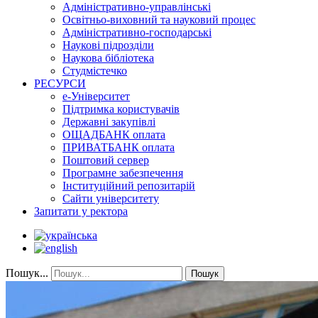
Адміністративно-управлінські
Освітньо-виховний та науковий процес
Адміністративно-господарські
Наукові підрозділи
Наукова бібліотека
Студмістечко
РЕСУРСИ
е-Університет
Підтримка користувачів
Державні закупівлі
ОЩАДБАНК оплата
ПРИВАТБАНК оплата
Поштовий сервер
Програмне забезпечення
Інституційний репозитарій
Сайти університету
Запитати у ректора
Пошук...
Пошук