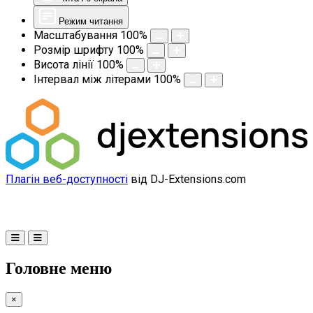
Режим читання
Масштабування
100
%
Розмір шрифту
100
%
Висота лінії
100
%
Інтервал між літерами
100
%
Плагін веб-доступності
від DJ-Extensions.com
Головне меню
×