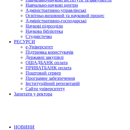
Навчально-наукові центри
Адміністративно-управлінські
Освітньо-виховний та науковий процес
Адміністративно-господарські
Наукові підрозділи
Наукова бібліотека
Студмістечко
РЕСУРСИ
е-Університет
Підтримка користувачів
Державні закупівлі
ОЩАДБАНК оплата
ПРИВАТБАНК оплата
Поштовий сервер
Програмне забезпечення
Інституційний репозитарій
Сайти університету
Запитати у ректора
НОВИНИ