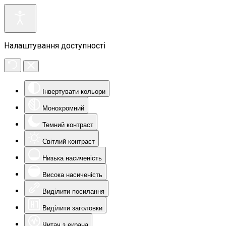
Налаштування доступності
Інвертувати кольори
Монохромний
Темний контраст
Світлий контраст
Низька насиченість
Висока насиченість
Виділити посилання
Виділити заголовки
Читач з екрана