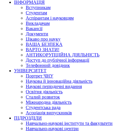
ІНФОРМАЦІЯ
Вступникам
Студентам
Аспірантам і науковцям
Викладачам
Вакансії
Документи
Цікаво про науку
ВАША БЕЗПЕКА
ВАРТО ЗНАТИ!
АНТИКОРУПЦІЙНА ДІЯЛЬНІСТЬ
Доступ до публічної інформації
Телефонний довідник
УНІВЕРСИТЕТ
Портрет ЧНУ
Наукова й інноваційна діяльність
Наукові періодичні видання
Освітня діяльність
Сталий розвиток
Міжнародна діяльність
Студентська рада
Асоціація випускників
ПІДРОЗДІЛИ
Навчально-наукові інститути та факультети
Навчально-наукові центри