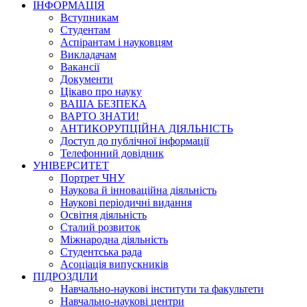
ІНФОРМАЦІЯ
Вступникам
Студентам
Аспірантам і науковцям
Викладачам
Вакансії
Документи
Цікаво про науку
ВАША БЕЗПЕКА
ВАРТО ЗНАТИ!
АНТИКОРУПЦІЙНА ДІЯЛЬНІСТЬ
Доступ до публічної інформації
Телефонний довідник
УНІВЕРСИТЕТ
Портрет ЧНУ
Наукова й інноваційна діяльність
Наукові періодичні видання
Освітня діяльність
Сталий розвиток
Міжнародна діяльність
Студентська рада
Асоціація випускників
ПІДРОЗДІЛИ
Навчально-наукові інститути та факультети
Навчально-наукові центри