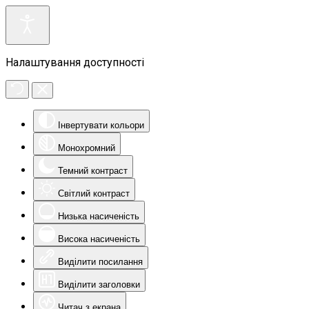
Налаштування доступності
Інвертувати кольори
Монохромний
Темний контраст
Світлий контраст
Низька насиченість
Висока насиченість
Виділити посилання
Виділити заголовки
Читач з екрана