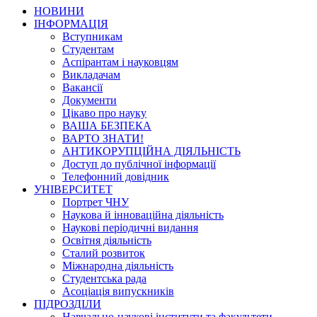
НОВИНИ
ІНФОРМАЦІЯ
Вступникам
Студентам
Аспірантам і науковцям
Викладачам
Вакансії
Документи
Цікаво про науку
ВАША БЕЗПЕКА
ВАРТО ЗНАТИ!
АНТИКОРУПЦІЙНА ДІЯЛЬНІСТЬ
Доступ до публічної інформації
Телефонний довідник
УНІВЕРСИТЕТ
Портрет ЧНУ
Наукова й інноваційна діяльність
Наукові періодичні видання
Освітня діяльність
Сталий розвиток
Міжнародна діяльність
Студентська рада
Асоціація випускників
ПІДРОЗДІЛИ
Навчально-наукові інститути та факультети