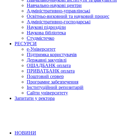
Навчально-наукові центри
Адміністративно-управлінські
Освітньо-виховний та науковий процес
Адміністративно-господарські
Наукові підрозділи
Наукова бібліотека
Студмістечко
РЕСУРСИ
е-Університет
Підтримка користувачів
Державні закупівлі
ОЩАДБАНК оплата
ПРИВАТБАНК оплата
Поштовий сервер
Програмне забезпечення
Інституційний репозитарій
Сайти університету
Запитати у ректора
НОВИНИ