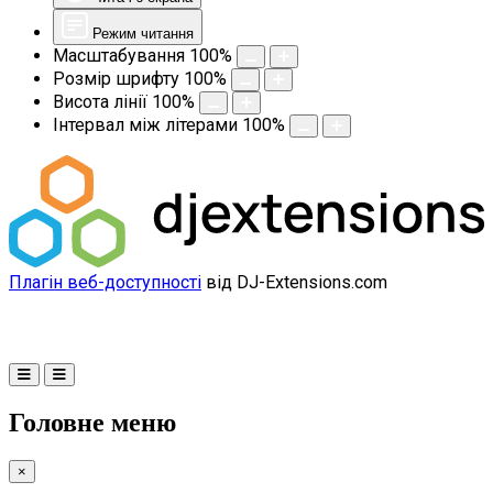
Режим читання
Масштабування
100
%
Розмір шрифту
100
%
Висота лінії
100
%
Інтервал між літерами
100
%
Плагін веб-доступності
від DJ-Extensions.com
Головне меню
×