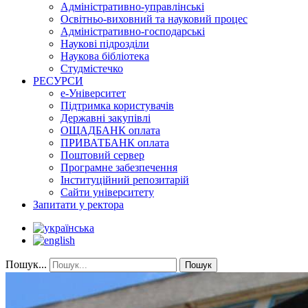
Адміністративно-управлінські
Освітньо-виховний та науковий процес
Адміністративно-господарські
Наукові підрозділи
Наукова бібліотека
Студмістечко
РЕСУРСИ
е-Університет
Підтримка користувачів
Державні закупівлі
ОЩАДБАНК оплата
ПРИВАТБАНК оплата
Поштовий сервер
Програмне забезпечення
Інституційний репозитарій
Сайти університету
Запитати у ректора
Пошук...
Пошук