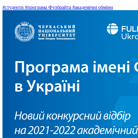
#студенти
#програма Фулбрайта
#академічні обміни