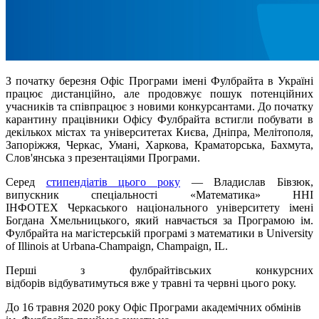
З початку березня Офіс Програми імені Фулбрайта в Україні
працює дистанційно, але продовжує пошук потенційних
учасників та співпрацює з новими конкурсантами. До початку
карантину працівники Офісу Фулбрайта встигли побувати в
декількох містах та університетах Києва, Дніпра, Мелітополя,
Запоріжжя, Черкас, Умані, Харкова, Краматорська, Бахмута,
Слов'янська з презентаціями Програми.
Серед
стипендіатів цього року
— Владислав Бівзюк,
випускник спеціальності «Математика» ННІ
ІНФОТЕХ Черкаського національного університету імені
Богдана Хмельницького, який навчається за Програмою ім.
Фулбрайта на магістерській програмі з математики в University
of Illinois at Urbana-Champaign, Champaign, IL.
Перші з фулбрайтівських конкурсних
відборів відбуватимуться вже у травні та червні цього року.
До 16 травня 2020 року Офіс Програми академічних обмінів