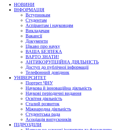
НОВИНИ
ІНФОРМАЦІЯ
Вступникам
Студентам
Аспірантам і науковцям
Викладачам
Вакансії
Документи
Цікаво про науку
ВАША БЕЗПЕКА
ВАРТО ЗНАТИ!
АНТИКОРУПЦІЙНА ДІЯЛЬНІСТЬ
Доступ до публічної інформації
Телефонний довідник
УНІВЕРСИТЕТ
Портрет ЧНУ
Наукова й інноваційна діяльність
Наукові періодичні видання
Освітня діяльність
Сталий розвиток
Міжнародна діяльність
Студентська рада
Асоціація випускників
ПІДРОЗДІЛИ
Навчально-наукові інститути та факультети