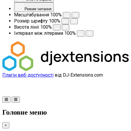
Режим читання
Масштабування
100
%
Розмір шрифту
100
%
Висота лінії
100
%
Інтервал між літерами
100
%
Плагін веб-доступності
від DJ-Extensions.com
Головне меню
×