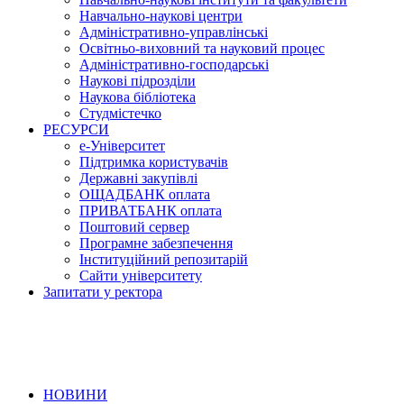
Навчально-наукові центри
Адміністративно-управлінські
Освітньо-виховний та науковий процес
Адміністративно-господарські
Наукові підрозділи
Наукова бібліотека
Студмістечко
РЕСУРСИ
е-Університет
Підтримка користувачів
Державні закупівлі
ОЩАДБАНК оплата
ПРИВАТБАНК оплата
Поштовий сервер
Програмне забезпечення
Інституційний репозитарій
Сайти університету
Запитати у ректора
НОВИНИ