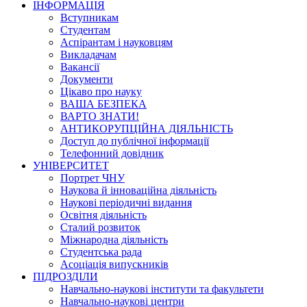
ІНФОРМАЦІЯ
Вступникам
Студентам
Аспірантам і науковцям
Викладачам
Вакансії
Документи
Цікаво про науку
ВАША БЕЗПЕКА
ВАРТО ЗНАТИ!
АНТИКОРУПЦІЙНА ДІЯЛЬНІСТЬ
Доступ до публічної інформації
Телефонний довідник
УНІВЕРСИТЕТ
Портрет ЧНУ
Наукова й інноваційна діяльність
Наукові періодичні видання
Освітня діяльність
Сталий розвиток
Міжнародна діяльність
Студентська рада
Асоціація випускників
ПІДРОЗДІЛИ
Навчально-наукові інститути та факультети
Навчально-наукові центри