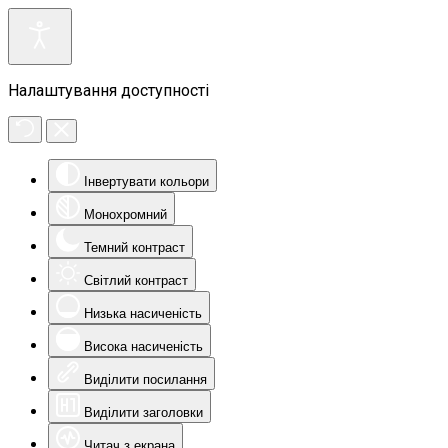
Налаштування доступності
Інвертувати кольори
Монохромний
Темний контраст
Світлий контраст
Низька насиченість
Висока насиченість
Виділити посилання
Виділити заголовки
Читач з екрана