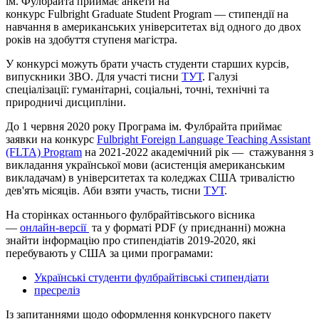
ім. Фулбрайта приймає анкети на
конкурс Fulbright
Graduate
Student
Program
— cтипендії на
навчання в американських університетах від одного до двох
років на здобуття ступеня магістра.
У конкурсі можуть брати участь студенти старших курсів,
випускники ЗВО. Для участі тисни
ТУТ
. Галузі
спеціалізації: гуманітарні, соціальні, точні, технічні та
природничі дисципліни.
До 1 червня 2020 року Програма ім. Фулбрайта приймає
заявки на конкурс
Fulbright Foreign Language Teaching Assistant
(FLTA) Program
на 2021-2022 академічний рік
—
стажування з
викладання української мови (асистенція американським
викладачам) в університетах та коледжах США тривалістю
дев'ять місяців. Аби взяти участь, тисни
ТУТ
.
На сторінках останнього фулбрайтівського вісника
—
онлайн-версії
та у форматі PDF (у приєднанні) можна
знайти інформацію про стипендіатів 2019-2020, які
перебувають у США за цими програмами:
Українські студенти фулбрайтівські стипендіати
пресреліз
Із запитаннями щодо оформлення конкурсного пакету