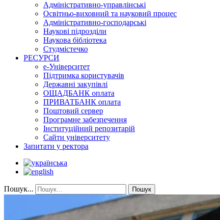
Адміністративно-управлінські
Освітньо-виховний та науковий процес
Адміністративно-господарські
Наукові підрозділи
Наукова бібліотека
Студмістечко
РЕСУРСИ
е-Університет
Підтримка користувачів
Державні закупівлі
ОЩАДБАНК оплата
ПРИВАТБАНК оплата
Поштовий сервер
Програмне забезпечення
Інституційний репозитарій
Сайти університету
Запитати у ректора
Пошук...
Пошук