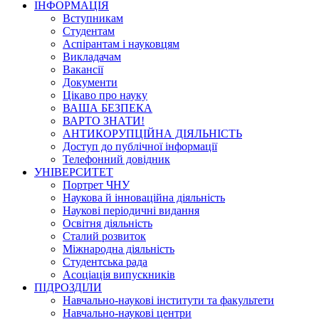
ІНФОРМАЦІЯ
Вступникам
Студентам
Аспірантам і науковцям
Викладачам
Вакансії
Документи
Цікаво про науку
ВАША БЕЗПЕКА
ВАРТО ЗНАТИ!
АНТИКОРУПЦІЙНА ДІЯЛЬНІСТЬ
Доступ до публічної інформації
Телефонний довідник
УНІВЕРСИТЕТ
Портрет ЧНУ
Наукова й інноваційна діяльність
Наукові періодичні видання
Освітня діяльність
Сталий розвиток
Міжнародна діяльність
Студентська рада
Асоціація випускників
ПІДРОЗДІЛИ
Навчально-наукові інститути та факультети
Навчально-наукові центри