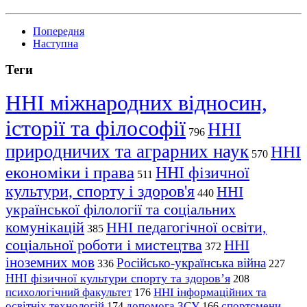
Попередня
Наступна
Теги
ННІ міжнародних відносин,
історії та філософії
ННІ
796
природничих та аграрних наук
ННІ
570
економіки і права
ННІ фізичної
511
культури, спорту і здоров'я
ННІ
440
української філології та соціальних
комунікацій
ННІ педагогічної освіти,
385
соціальної роботи і мистецтва
ННІ
372
іноземних мов
Російсько-українська війна
336
227
ННІ фізичної культури спорту та здоров’я
208
психологічний факультет
ННІ інформаційних та
176
освітніх технологій
допомога ЗСУ
спортсмени
174
166