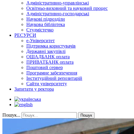
Адміністративно-управлінські
Освітньо-виховний та науковий процес
Адміністративно-господарські
Наукові підрозділи
Наукова бібліотека
Студмістечко
РЕСУРСИ
е-Університет
Підтримка користувачів
Державні закупівлі
ОЩАДБАНК оплата
ПРИВАТБАНК оплата
Поштовий сервер
Програмне забезпечення
Інституційний репозитарій
Сайти університету
Запитати у ректора
Пошук...
Пошук