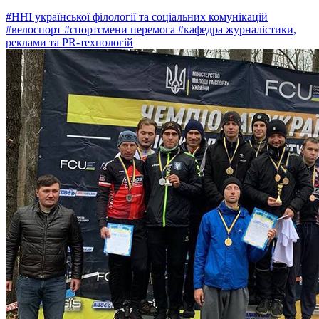
#ННІ української філології та соціальних комунікацій
#велоспорт
#спортсмени перемога
#кафедра журналістики,
реклами та PR-технологій