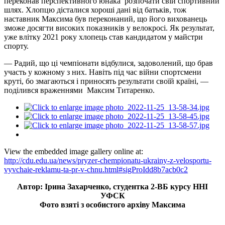
переконав перспективного юнака розпочати свій спортивний
шлях. Хлопцю дісталися хороші дані від батьків, тож
наставник Максима був переконаний, що його вихованець
зможе досягти високих показників у велокросі. Як результат,
уже влітку 2021 року хлопець став кандидатом у майстри
спорту.
— Радий, що ці чемпіонати відбулися, задоволений, що брав
участь у кожному з них. Навіть під час війни спортсмени
круті, бо змагаються і приносять результати своїй країні, —
поділився враженнями Максим Титаренко.
View the embedded image gallery online at:
http://cdu.edu.ua/news/pryzer-chempionatu-ukrainy-z-velosportu-
vyvchaie-reklamu-ta-pr-v-chnu.html#sigProIdd8b7acb0c2
Автор: Ірина Захарченко, студентка 2-ВБ курсу ННІ
УФСК
Фото взяті з особистого архіву Максима