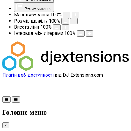
Режим читання
Масштабування
100
%
Розмір шрифту
100
%
Висота лінії
100
%
Інтервал між літерами
100
%
Плагін веб-доступності
від DJ-Extensions.com
Головне меню
×