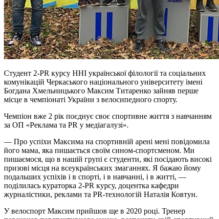
Студент 2-PR курсу ННІ української філології та соціальних
комунікацій Черкаського національного університету імені
Богдана Хмельницького Максим Титаренко зайняв перше
місце в чемпіонаті України з велосипедного спорту.
Чемпіон вже 2 рік поєднує своє спортивне життя з навчанням
за ОП «Реклама та PR у медіагалузі».
— Про успіхи Максима на спортивній арені мені повідомила
його мама, яка пишається своїм сином-спортсменом. Ми
пишаємося, що в нашій групі є студенти, які посідають високі
призові місця на всеукраїнських змаганнях. Я бажаю йому
подальших успіхів і в спорті, і в навчанні, і в житті, —
поділилась кураторка 2-PR курсу, доцентка кафедри
журналістики, реклами та PR-технологій Наталія Ковтун.
У велоспорт Максим прийшов ще в 2020 році. Тренер