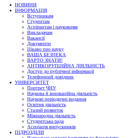
НОВИНИ
ІНФОРМАЦІЯ
Вступникам
Студентам
Аспірантам і науковцям
Викладачам
Вакансії
Документи
Цікаво про науку
ВАША БЕЗПЕКА
ВАРТО ЗНАТИ!
АНТИКОРУПЦІЙНА ДІЯЛЬНІСТЬ
Доступ до публічної інформації
Телефонний довідник
УНІВЕРСИТЕТ
Портрет ЧНУ
Наукова й інноваційна діяльність
Наукові періодичні видання
Освітня діяльність
Сталий розвиток
Міжнародна діяльність
Студентська рада
Асоціація випускників
ПІДРОЗДІЛИ
Навчально-наукові інститути та факультети