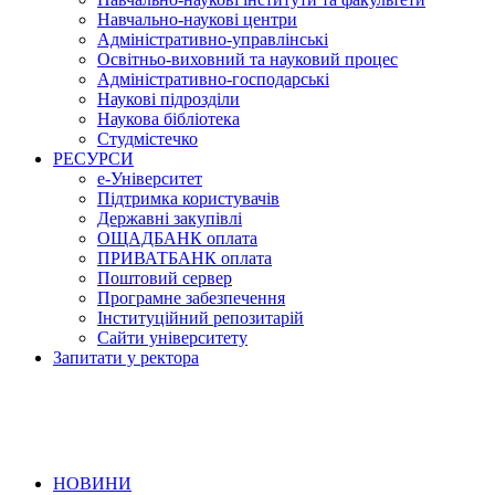
Навчально-наукові центри
Адміністративно-управлінські
Освітньо-виховний та науковий процес
Адміністративно-господарські
Наукові підрозділи
Наукова бібліотека
Студмістечко
РЕСУРСИ
е-Університет
Підтримка користувачів
Державні закупівлі
ОЩАДБАНК оплата
ПРИВАТБАНК оплата
Поштовий сервер
Програмне забезпечення
Інституційний репозитарій
Сайти університету
Запитати у ректора
НОВИНИ