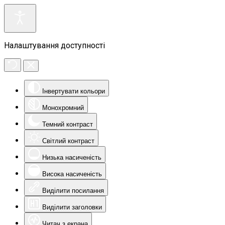
Налаштування доступності
Інвертувати кольори
Монохромний
Темний контраст
Світлий контраст
Низька насиченість
Висока насиченість
Виділити посилання
Виділити заголовки
Читач з екрана