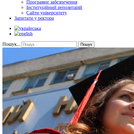
Програмне забезпечення
Інституційний репозитарій
Сайти університету
Запитати у ректора
Пошук...
Пошук