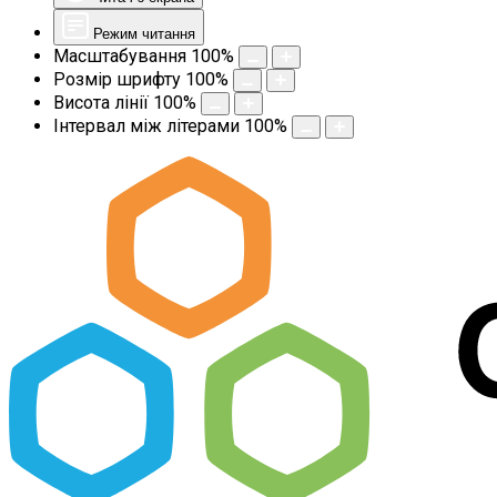
Режим читання
Масштабування
100
%
Розмір шрифту
100
%
Висота лінії
100
%
Інтервал між літерами
100
%