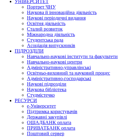
УНІВЕРСИТЕТ
Портрет ЧНУ
Наукова й інноваційна діяльність
Наукові періодичні видання
Освітня діяльність
Сталий розвиток
Міжнародна діяльність
Студентська рада
Асоціація випускників
ПІДРОЗДІЛИ
Навчально-наукові інститути та факультети
Навчально-наукові центри
Адміністративно-управлінські
Освітньо-виховний та науковий процес
Адміністративно-господарські
Наукові підрозділи
Наукова бібліотека
Студмістечко
РЕСУРСИ
е-Університет
Підтримка користувачів
Державні закупівлі
ОЩАДБАНК оплата
ПРИВАТБАНК оплата
Поштовий сервер