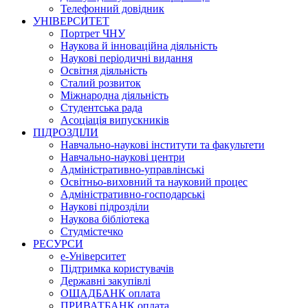
Телефонний довідник
УНІВЕРСИТЕТ
Портрет ЧНУ
Наукова й інноваційна діяльність
Наукові періодичні видання
Освітня діяльність
Сталий розвиток
Міжнародна діяльність
Студентська рада
Асоціація випускників
ПІДРОЗДІЛИ
Навчально-наукові інститути та факультети
Навчально-наукові центри
Адміністративно-управлінські
Освітньо-виховний та науковий процес
Адміністративно-господарські
Наукові підрозділи
Наукова бібліотека
Студмістечко
РЕСУРСИ
е-Університет
Підтримка користувачів
Державні закупівлі
ОЩАДБАНК оплата
ПРИВАТБАНК оплата