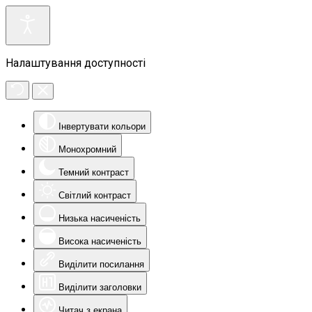
Налаштування доступності
Інвертувати кольори
Монохромний
Темний контраст
Світлий контраст
Низька насиченість
Висока насиченість
Виділити посилання
Виділити заголовки
Читач з екрана