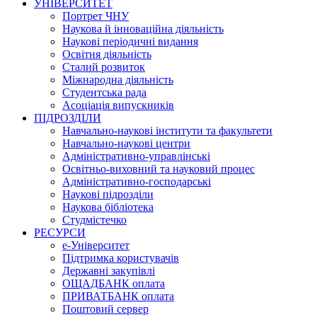
УНІВЕРСИТЕТ
Портрет ЧНУ
Наукова й інноваційна діяльність
Наукові періодичні видання
Освітня діяльність
Сталий розвиток
Міжнародна діяльність
Студентська рада
Асоціація випускників
ПІДРОЗДІЛИ
Навчально-наукові інститути та факультети
Навчально-наукові центри
Адміністративно-управлінські
Освітньо-виховний та науковий процес
Адміністративно-господарські
Наукові підрозділи
Наукова бібліотека
Студмістечко
РЕСУРСИ
е-Університет
Підтримка користувачів
Державні закупівлі
ОЩАДБАНК оплата
ПРИВАТБАНК оплата
Поштовий сервер