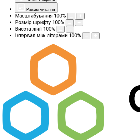
Режим читання
Масштабування
100
%
Розмір шрифту
100
%
Висота лінії
100
%
Інтервал між літерами
100
%