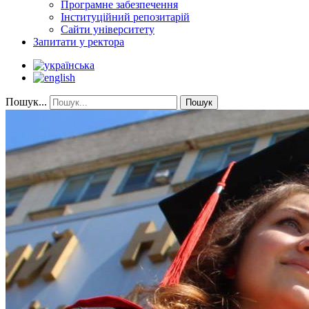
Програмне забезпечення
Інституційний репозитарій
Сайти університету
Запитати у ректора
Пошук...
Пошук