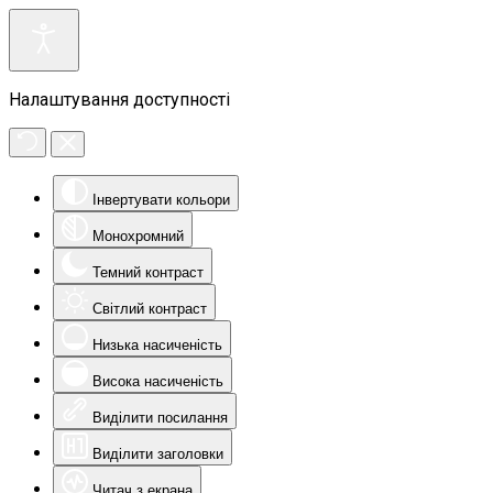
Налаштування доступності
Інвертувати кольори
Монохромний
Темний контраст
Світлий контраст
Низька насиченість
Висока насиченість
Виділити посилання
Виділити заголовки
Читач з екрана