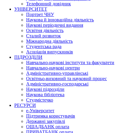
Телефонний довідник
УНІВЕРСИТЕТ
Портрет ЧНУ
Наукова й інноваційна діяльність
Наукові періодичні видання
Освітня діяльність
Сталий розвиток
Міжнародна діяльність
Студентська рада
Асоціація випускників
ПІДРОЗДІЛИ
Навчально-наукові інститути та факультети
Навчально-наукові центри
Адміністративно-управлінські
Освітньо-виховний та науковий процес
Адміністративно-господарські
Наукові підрозділи
Наукова бібліотека
Студмістечко
РЕСУРСИ
е-Університет
Підтримка користувачів
Державні закупівлі
ОЩАДБАНК оплата
ПРИВАТБАНК оплата