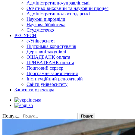
Адміністративно-управлінські
Освітньо-виховний та науковий процес
Адміністративно-господарські
Наукові підрозділи
Наукова бібліотека
Студмістечко
РЕСУРСИ
е-Університет
Підтримка користувачів
Державні закупівлі
ОЩАДБАНК оплата
ПРИВАТБАНК оплата
Поштовий сервер
Програмне забезпечення
Інституційний репозитарій
Сайти університету
Запитати у ректора
Пошук...
Пошук