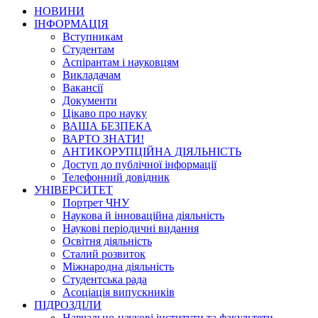
НОВИНИ
ІНФОРМАЦІЯ
Вступникам
Студентам
Аспірантам і науковцям
Викладачам
Вакансії
Документи
Цікаво про науку
ВАША БЕЗПЕКА
ВАРТО ЗНАТИ!
АНТИКОРУПЦІЙНА ДІЯЛЬНІСТЬ
Доступ до публічної інформації
Телефонний довідник
УНІВЕРСИТЕТ
Портрет ЧНУ
Наукова й інноваційна діяльність
Наукові періодичні видання
Освітня діяльність
Сталий розвиток
Міжнародна діяльність
Студентська рада
Асоціація випускників
ПІДРОЗДІЛИ
Навчально-наукові інститути та факультети