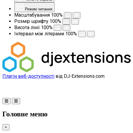
Режим читання
Масштабування
100
%
Розмір шрифту
100
%
Висота лінії
100
%
Інтервал між літерами
100
%
Плагін веб-доступності
від DJ-Extensions.com
Головне меню
×