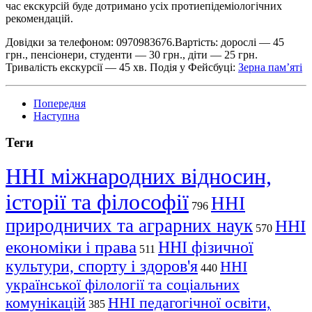
час екскурсій буде дотримано усіх протиепідеміологічних
рекомендацій.
Довідки за телефоном: 0970983676.Вартість: дорослі — 45
грн., пенсіонери, студенти — 30 грн., діти — 25 грн.
Тривалість екскурсії — 45 хв. Подія у Фейсбуці:
Зерна пам’яті
Попередня
Наступна
Теги
ННІ міжнародних відносин,
історії та філософії
ННІ
796
природничих та аграрних наук
ННІ
570
економіки і права
ННІ фізичної
511
культури, спорту і здоров'я
ННІ
440
української філології та соціальних
комунікацій
ННІ педагогічної освіти,
385