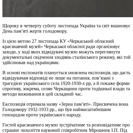
Щороку в четверту суботу листопада Україна та світ вшановує
День пам’яті жертв голодомору.
Із цією метою 27 листопада КУ «Черкаський обласний
краєзнавчий музей» Черкаської обласної ради організовує
заходи, у ході яких відвідувачі музею можуть переглянути
документальні свідчення злодіянь сталінського режиму, які той
здійснював над українцями.
В основі експонатів планується оновлена експозиція, що дасть
відвідувачам відповіді не лише на питання, пов’язані з
трагедією українського села 1920-1930-х рр, а й покаже форми
спротиву, зокрема, селян Черкащини проти тодішньої влади та
методи виживання в цей складний час.
Експозиція отримала назву «Зерна пам’яті». Присвячена вона
Голодомору 1932-1933 рр., що був наймасштабнішим
геноцидом проти українського народу.
Гостей краєзнавчого музею зустрічатиме та розповідатиме про
страшне лихоліття науковий співробітник Мірошник І.П. Під