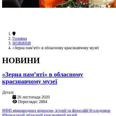
Головна
НОВИНИ
«Зерна пам’яті» в обласному краєзнавчому музеї
НОВИНИ
«Зерна пам’яті» в обласному
краєзнавчому музеї
Деталі
26 листопада 2020
Перегляди: 2884
#ННІ міжнародних відносин, історії та філософії
#голодомор
#Черкаський обласний краєзнавчий музей