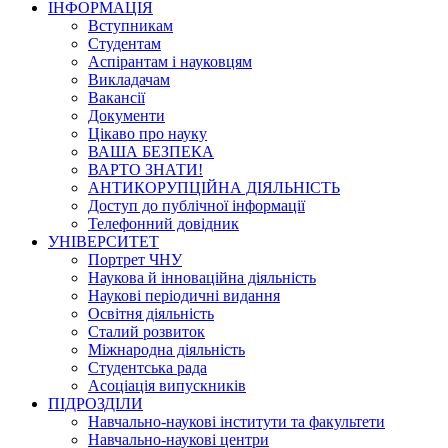
ІНФОРМАЦІЯ
Вступникам
Студентам
Аспірантам і науковцям
Викладачам
Вакансії
Документи
Цікаво про науку
ВАША БЕЗПЕКА
ВАРТО ЗНАТИ!
АНТИКОРУПЦІЙНА ДІЯЛЬНІСТЬ
Доступ до публічної інформації
Телефонний довідник
УНІВЕРСИТЕТ
Портрет ЧНУ
Наукова й інноваційна діяльність
Наукові періодичні видання
Освітня діяльність
Сталий розвиток
Міжнародна діяльність
Студентська рада
Асоціація випускників
ПІДРОЗДІЛИ
Навчально-наукові інститути та факультети
Навчально-наукові центри