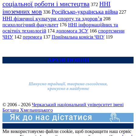
соціальної роботи і мистецтва
ННІ
372
іноземних мов
Російсько-українська війна
336
227
ННІ фізичної культури спорту та здоров’я
208
психологічний факультет
ННІ інформаційних та
176
освітніх технологій
допомога ЗСУ
спортсмени
174
166
ЧНУ
перемога
142
137
Приймальна комісія ЧНУ
119
АРХІВ НОВИН
© 2006 - 2026
Черкаський національний університет імені
Богдана Хмельницького
Ми використовуємо файли cookie, щоб покращити наш сервіс