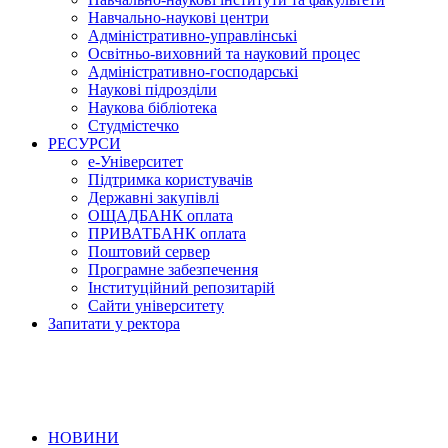
Навчально-наукові центри
Адміністративно-управлінські
Освітньо-виховний та науковий процес
Адміністративно-господарські
Наукові підрозділи
Наукова бібліотека
Студмістечко
РЕСУРСИ
е-Університет
Підтримка користувачів
Державні закупівлі
ОЩАДБАНК оплата
ПРИВАТБАНК оплата
Поштовий сервер
Програмне забезпечення
Інституційний репозитарій
Сайти університету
Запитати у ректора
НОВИНИ