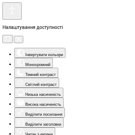
Налаштування доступності
Інвертувати кольори
Монохромний
Темний контраст
Світлий контраст
Низька насиченість
Висока насиченість
Виділити посилання
Виділити заголовки
Читач з екрана