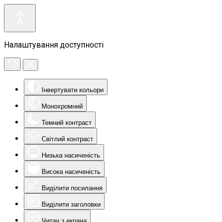
Налаштування доступності
Інвертувати кольори
Монохромний
Темний контраст
Світлий контраст
Низька насиченість
Висока насиченість
Виділити посилання
Виділити заголовки
Читач з екрана