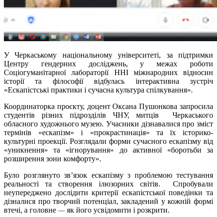
У Черкаському національному університеті, за підтримки
Центру гендерних досліджень, у межах роботи
Соціогуманітарної лабораторії ННІ міжнародних відносин
історії та філософії відбулась інтерактивна зустріч
«Ескапістські практики і сучасна культура спілкування».
Координаторка проєкту, доцент Оксана Пушонкова запросила
студентів різних підрозділів ЧНУ, митців Черкаського
обласного художнього музею. Учасники дізнавалися про зміст
термінів «ескапізм» і «прокрастинація» та їх історико-
культурні проекції. Розглядали форми сучасного ескапізму від
«уникнення» та «ігнорування» до активної «боротьби за
розширення зони комфорту».
Було розглянуто зв’язок ескапізму з проблемою тестування
реальності та створення ілюзорних світів. Спробували
неупереджено дослідити критерії ескапістської поведінки та
дізналися про творчий потенціал, закладений у кожній формі
втечі, а головне
як його усвідомити і розкрити.
—