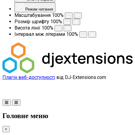
Режим читання
Масштабування
100
%
Розмір шрифту
100
%
Висота лінії
100
%
Інтервал між літерами
100
%
Плагін веб-доступності
від DJ-Extensions.com
Головне меню
×