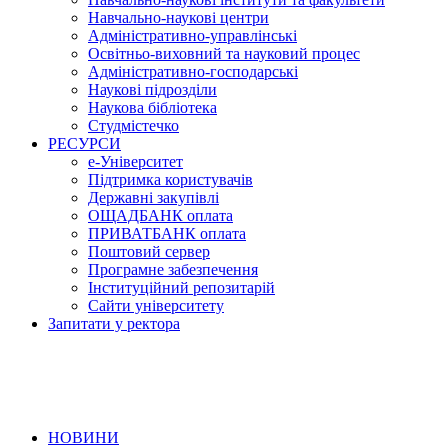
Навчально-наукові центри
Адміністративно-управлінські
Освітньо-виховний та науковий процес
Адміністративно-господарські
Наукові підрозділи
Наукова бібліотека
Студмістечко
РЕСУРСИ
е-Університет
Підтримка користувачів
Державні закупівлі
ОЩАДБАНК оплата
ПРИВАТБАНК оплата
Поштовий сервер
Програмне забезпечення
Інституційний репозитарій
Сайти університету
Запитати у ректора
НОВИНИ