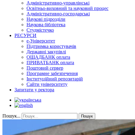
Адміністративно-управлінські
Освітньо-виховний та науковий процес
Адміністративно-господарські
Наукові підрозділи
Наукова бібліотека
Студмістечко
РЕСУРСИ
е-Університет
Підтримка користувачів
Державні закупівлі
ОЩАДБАНК оплата
ПРИВАТБАНК оплата
Поштовий сервер
Програмне забезпечення
Інституційний репозитарій
Сайти університету
Запитати у ректора
Пошук...
Пошук