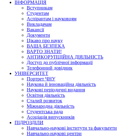
ІНФОРМАЦІЯ
Вступникам
Студентам
Аспірантам і науковцям
Викладачам
Вакансії
Документи
Цікаво про науку
ВАША БЕЗПЕКА
ВАРТО ЗНАТИ!
АНТИКОРУПЦІЙНА ДІЯЛЬНІСТЬ
Доступ до публічної інформації
Телефонний довідник
УНІВЕРСИТЕТ
Портрет ЧНУ
Наукова й інноваційна діяльність
Наукові періодичні видання
Освітня діяльність
Сталий розвиток
Міжнародна діяльність
Студентська рада
Асоціація випускників
ПІДРОЗДІЛИ
Навчально-наукові інститути та факультети
Навчально-наукові центри