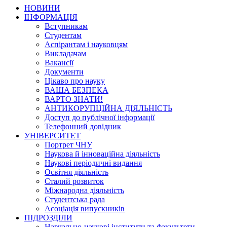
НОВИНИ
ІНФОРМАЦІЯ
Вступникам
Студентам
Аспірантам і науковцям
Викладачам
Вакансії
Документи
Цікаво про науку
ВАША БЕЗПЕКА
ВАРТО ЗНАТИ!
АНТИКОРУПЦІЙНА ДІЯЛЬНІСТЬ
Доступ до публічної інформації
Телефонний довідник
УНІВЕРСИТЕТ
Портрет ЧНУ
Наукова й інноваційна діяльність
Наукові періодичні видання
Освітня діяльність
Сталий розвиток
Міжнародна діяльність
Студентська рада
Асоціація випускників
ПІДРОЗДІЛИ
Навчально-наукові інститути та факультети