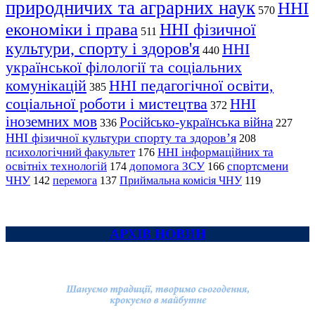
природничих та аграрних наук
ННІ
570
економіки і права
ННІ фізичної
511
культури, спорту і здоров'я
ННІ
440
української філології та соціальних
комунікацій
ННІ педагогічної освіти,
385
соціальної роботи і мистецтва
ННІ
372
іноземних мов
Російсько-українська війна
336
227
ННІ фізичної культури спорту та здоров’я
208
психологічний факультет
ННІ інформаційних та
176
освітніх технологій
допомога ЗСУ
спортсмени
174
166
ЧНУ
перемога
142
137
Приймальна комісія ЧНУ
119
АРХІВ НОВИН