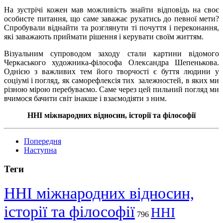
На зустрічі кожен мав можливість знайти відповідь на своє
особисте питання, що саме заважає рухатись до певної мети?
Спробували віднайти та розглянути ті почуття і переконання,
які заважають приймати рішення і керувати своїм життям.
Візуальним супроводом заходу стали картини відомого
Черкаського художника-філософа Олександра Шепенькова.
Однією з важливих тем його творчості є буття людини у
соціумі і погляд, як саморефлексія тих залежностей, в яких ми
різною мірою перебуваємо. Саме через цей пильний погляд ми
вчимося бачити світ інакше і взаємодіяти з ним.
ННІ міжнародних відносин, історії та філософії
Попередня
Наступна
Теги
ННІ міжнародних відносин,
історії та філософії
ННІ
796