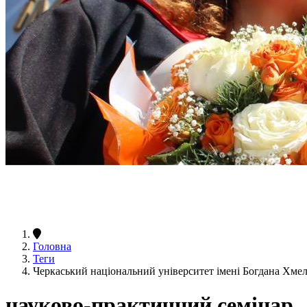
Головна
Теги
Черкаський національний університет імені Богдана Хме
науково-практичний семінар