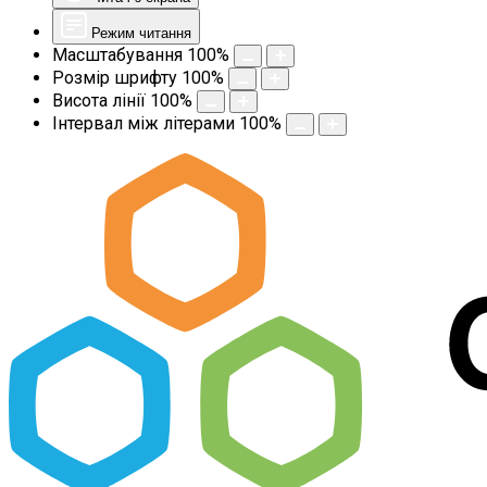
Режим читання
Масштабування
100
%
Розмір шрифту
100
%
Висота лінії
100
%
Інтервал між літерами
100
%