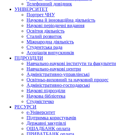
Телефонний довідник
УНІВЕРСИТЕТ
Портрет ЧНУ
Наукова й інноваційна діяльність
Наукові періодичні видання
Освітня діяльність
Сталий розвиток
Міжнародна діяльність
Студентська рада
Асоціація випускників
ПІДРОЗДІЛИ
Навчально-наукові інститути та факультети
Навчально-наукові центри
Адміністративно-управлінські
Освітньо-виховний та науковий процес
Адміністративно-господарські
Наукові підрозділи
Наукова бібліотека
Студмістечко
РЕСУРСИ
е-Університет
Підтримка користувачів
Державні закупівлі
ОЩАДБАНК оплата
ПРИВАТБАНК оплата