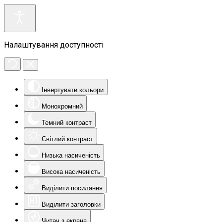
Налаштування доступності
Інвертувати кольори
Монохромний
Темний контраст
Світлий контраст
Низька насиченість
Висока насиченість
Виділити посилання
Виділити заголовки
Читач з екрана