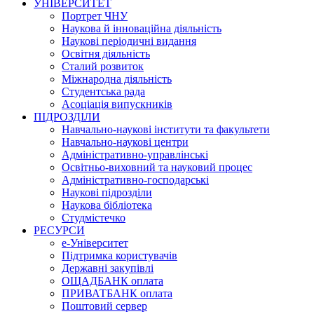
УНІВЕРСИТЕТ
Портрет ЧНУ
Наукова й інноваційна діяльність
Наукові періодичні видання
Освітня діяльність
Сталий розвиток
Міжнародна діяльність
Студентська рада
Асоціація випускників
ПІДРОЗДІЛИ
Навчально-наукові інститути та факультети
Навчально-наукові центри
Адміністративно-управлінські
Освітньо-виховний та науковий процес
Адміністративно-господарські
Наукові підрозділи
Наукова бібліотека
Студмістечко
РЕСУРСИ
е-Університет
Підтримка користувачів
Державні закупівлі
ОЩАДБАНК оплата
ПРИВАТБАНК оплата
Поштовий сервер