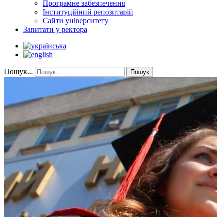
Програмне забезпечення
Інституційний репозитарій
Сайти університету
Запитати у ректора
Пошук...
Пошук