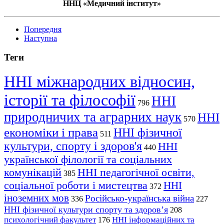
ННЦ «Медичний інститут»
Попередня
Наступна
Теги
ННІ міжнародних відносин,
історії та філософії
ННІ
796
природничих та аграрних наук
ННІ
570
економіки і права
ННІ фізичної
511
культури, спорту і здоров'я
ННІ
440
української філології та соціальних
комунікацій
ННІ педагогічної освіти,
385
соціальної роботи і мистецтва
ННІ
372
іноземних мов
Російсько-українська війна
336
227
ННІ фізичної культури спорту та здоров’я
208
психологічний факультет
ННІ інформаційних та
176