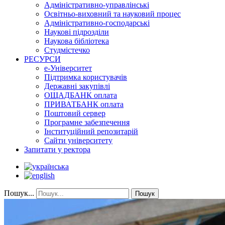
Адміністративно-управлінські
Освітньо-виховний та науковий процес
Адміністративно-господарські
Наукові підрозділи
Наукова бібліотека
Студмістечко
РЕСУРСИ
е-Університет
Підтримка користувачів
Державні закупівлі
ОЩАДБАНК оплата
ПРИВАТБАНК оплата
Поштовий сервер
Програмне забезпечення
Інституційний репозитарій
Сайти університету
Запитати у ректора
Пошук...
Пошук