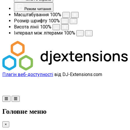
Режим читання
Масштабування
100
%
Розмір шрифту
100
%
Висота лінії
100
%
Інтервал між літерами
100
%
Плагін веб-доступності
від DJ-Extensions.com
Головне меню
×