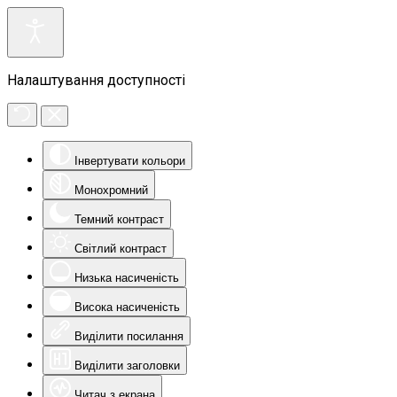
Налаштування доступності
Інвертувати кольори
Монохромний
Темний контраст
Світлий контраст
Низька насиченість
Висока насиченість
Виділити посилання
Виділити заголовки
Читач з екрана