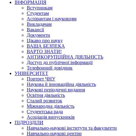
ІНФОРМАЦІЯ
Вступникам
Студентам
Аспірантам і науковцям
Викладачам
Вакансії
Документи
Цікаво про науку
ВАША БЕЗПЕКА
ВАРТО ЗНАТИ!
АНТИКОРУПЦІЙНА ДІЯЛЬНІСТЬ
Доступ до публічної інформації
Телефонний довідник
УНІВЕРСИТЕТ
Портрет ЧНУ
Наукова й інноваційна діяльність
Наукові періодичні видання
Освітня діяльність
Сталий розвиток
Міжнародна діяльність
Студентська рада
Асоціація випускників
ПІДРОЗДІЛИ
Навчально-наукові інститути та факультети
Навчально-наукові центри