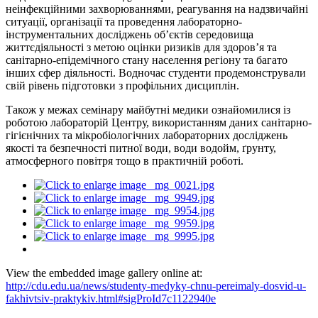
неінфекційними захворюваннями, реагування на надзвичайні
ситуації, організації та проведення лабораторно-
інструментальних досліджень об’єктів середовища
життєдіяльності з метою оцінки ризиків для здоров’я та
санітарно-епідемічного стану населення регіону та багато
інших сфер діяльності. Водночас студенти продемонстрували
свій рівень підготовки з профільних дисциплін.
Також у межах семінару майбутні медики ознайомилися із
роботою лабораторій Центру, використанням даних санітарно-
гігієнічних та мікробіологічних лабораторних досліджень
якості та безпечності питної води, води водойм, ґрунту,
атмосферного повітря тощо в практичній роботі.
View the embedded image gallery online at:
http://cdu.edu.ua/news/studenty-medyky-chnu-pereimaly-dosvid-u-
fakhivtsiv-praktykiv.html#sigProId7c1122940e