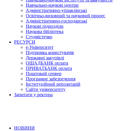
Навчально-наукові центри
Адміністративно-управлінські
Освітньо-виховний та науковий процес
Адміністративно-господарські
Наукові підрозділи
Наукова бібліотека
Студмістечко
РЕСУРСИ
е-Університет
Підтримка користувачів
Державні закупівлі
ОЩАДБАНК оплата
ПРИВАТБАНК оплата
Поштовий сервер
Програмне забезпечення
Інституційний репозитарій
Сайти університету
Запитати у ректора
НОВИНИ