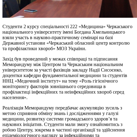
Студенти 2 курсу спеціальності 222 «Медицина» Черкаського
національного університету імені Богдана Хмельницького
взяли участь в науково-практичному семінарі на базі
Державної установи «Черкаський обласний центр контролю
та профілактики хвороб» МОЗ України.
Захід був проведений у межах співпраці та підписання
Меморандуму між Центром та Черкаським національним
університетом за участі фахівців закладу Надії Сисоєнко,
доцентки кафедри фундаментальної медицини та студентів
ННЦ «Медичний інститут» на тему «Роль гігієнічного
моніторингу факторів зовнішнього середовища в
профілактиці інфекційних та неінфекційних хвороб серед
населення».
Реалізація Меморандуму передбачає акумуляцію зусиль з
метою сприяння обміну знань і дослідженнями у галузі
медицини, розвитку системи громадського здоров’я та
наукових ініціатив. Студенти мали змогу ознайомитись з
робою Центру, зокрема в частині організації та здійснення
епідеміологічного нагляду за інфекційними та