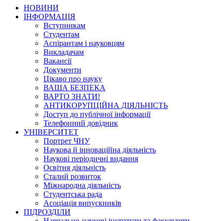
НОВИНИ
ІНФОРМАЦІЯ
Вступникам
Студентам
Аспірантам і науковцям
Викладачам
Вакансії
Документи
Цікаво про науку
ВАША БЕЗПЕКА
ВАРТО ЗНАТИ!
АНТИКОРУПЦІЙНА ДІЯЛЬНІСТЬ
Доступ до публічної інформації
Телефонний довідник
УНІВЕРСИТЕТ
Портрет ЧНУ
Наукова й інноваційна діяльність
Наукові періодичні видання
Освітня діяльність
Сталий розвиток
Міжнародна діяльність
Студентська рада
Асоціація випускників
ПІДРОЗДІЛИ
Навчально-наукові інститути та факультети