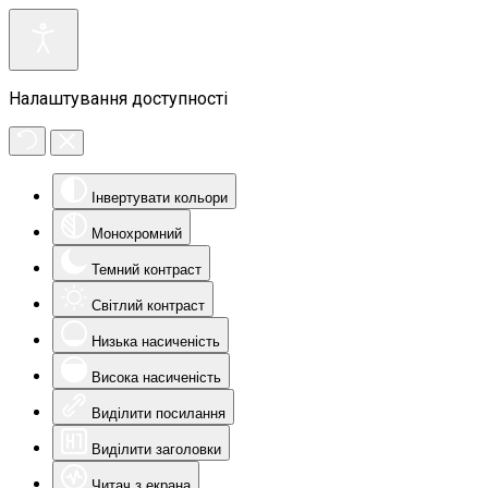
Налаштування доступності
Інвертувати кольори
Монохромний
Темний контраст
Світлий контраст
Низька насиченість
Висока насиченість
Виділити посилання
Виділити заголовки
Читач з екрана