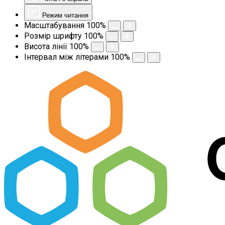
Режим читання
Масштабування
100
%
Розмір шрифту
100
%
Висота лінії
100
%
Інтервал між літерами
100
%