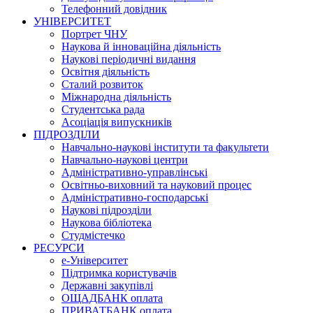
Телефонний довідник
УНІВЕРСИТЕТ
Портрет ЧНУ
Наукова й інноваційна діяльність
Наукові періодичні видання
Освітня діяльність
Сталий розвиток
Міжнародна діяльність
Студентська рада
Асоціація випускників
ПІДРОЗДІЛИ
Навчально-наукові інститути та факультети
Навчально-наукові центри
Адміністративно-управлінські
Освітньо-виховний та науковий процес
Адміністративно-господарські
Наукові підрозділи
Наукова бібліотека
Студмістечко
РЕСУРСИ
е-Університет
Підтримка користувачів
Державні закупівлі
ОЩАДБАНК оплата
ПРИВАТБАНК оплата