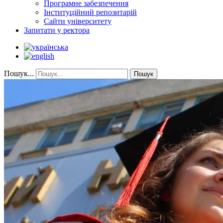
Програмне забезпечення
Інституційний репозитарій
Сайти університету
Запитати у ректора
Пошук...
Пошук