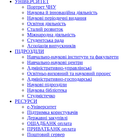
УНІВЕРСИТЕТ
Портрет ЧНУ
Наукова й інноваційна діяльність
Наукові періодичні видання
Освітня діяльність
Сталий розвиток
Міжнародна діяльність
Студентська рада
Асоціація випускників
ПІДРОЗДІЛИ
Навчально-наукові інститути та факультети
Навчально-наукові центри
Адміністративно-управлінські
Освітньо-виховний та науковий процес
Адміністративно-господарські
Наукові підрозділи
Наукова бібліотека
Студмістечко
РЕСУРСИ
е-Університет
Підтримка користувачів
Державні закупівлі
ОЩАДБАНК оплата
ПРИВАТБАНК оплата
Поштовий сервер