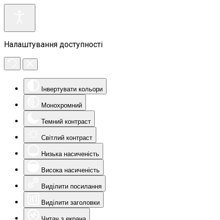
Налаштування доступності
Інвертувати кольори
Монохромний
Темний контраст
Світлий контраст
Низька насиченість
Висока насиченість
Виділити посилання
Виділити заголовки
Читач з екрана