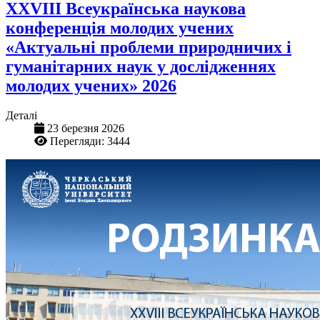
XХVIІІ Всеукраїнська наукова
конференція молодих учених
«Актуальні проблеми природничих і
гуманітарних наук у дослідженнях
молодих учених» 2026
Деталі
23 березня 2026
Перегляди: 3444