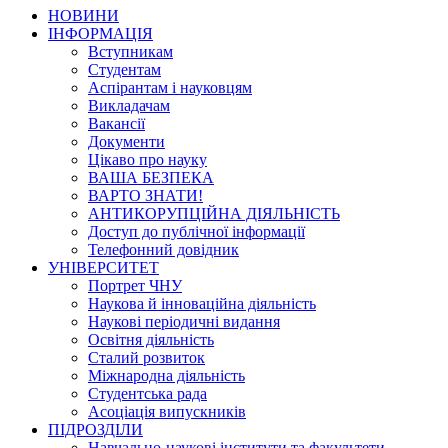
НОВИНИ
ІНФОРМАЦІЯ
Вступникам
Студентам
Аспірантам і науковцям
Викладачам
Вакансії
Документи
Цікаво про науку
ВАША БЕЗПЕКА
ВАРТО ЗНАТИ!
АНТИКОРУПЦІЙНА ДІЯЛЬНІСТЬ
Доступ до публічної інформації
Телефонний довідник
УНІВЕРСИТЕТ
Портрет ЧНУ
Наукова й інноваційна діяльність
Наукові періодичні видання
Освітня діяльність
Сталий розвиток
Міжнародна діяльність
Студентська рада
Асоціація випускників
ПІДРОЗДІЛИ
Навчально-наукові інститути та факультети