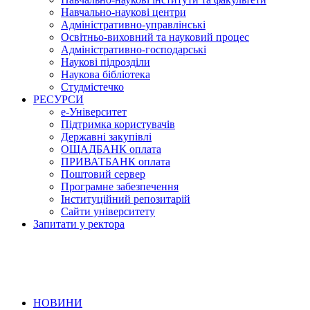
Навчально-наукові центри
Адміністративно-управлінські
Освітньо-виховний та науковий процес
Адміністративно-господарські
Наукові підрозділи
Наукова бібліотека
Студмістечко
РЕСУРСИ
е-Університет
Підтримка користувачів
Державні закупівлі
ОЩАДБАНК оплата
ПРИВАТБАНК оплата
Поштовий сервер
Програмне забезпечення
Інституційний репозитарій
Сайти університету
Запитати у ректора
НОВИНИ