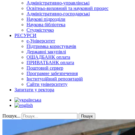
Адміністративно-управлінські
Освітньо-виховний та науковий процес
Адміністративно-господарські
Наукові підрозділи
Наукова бібліотека
Студмістечко
РЕСУРСИ
е-Університет
Підтримка користувачів
Державні закупівлі
ОЩАДБАНК оплата
ПРИВАТБАНК оплата
Поштовий сервер
Програмне забезпечення
Інституційний репозитарій
Сайти університету
Запитати у ректора
Пошук...
Пошук