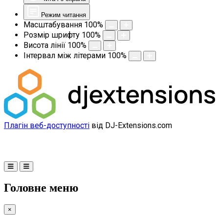
Режим читання
Масштабування
100
%
Розмір шрифту
100
%
Висота лінії
100
%
Інтервал між літерами
100
%
Плагін веб-доступності
від DJ-Extensions.com
Головне меню
×