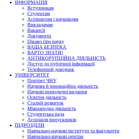
ІНФОРМАЦІЯ
Вступникам
Студентам
Аспірантам і науковцям
Викладачам
Вакансії
Документи
Цікаво про науку
ВАША БЕЗПЕКА
ВАРТО ЗНАТИ!
АНТИКОРУПЦІЙНА ДІЯЛЬНІСТЬ
Доступ до публічної інформації
Телефонний довідник
УНІВЕРСИТЕТ
Портрет ЧНУ
Наукова й інноваційна діяльність
Наукові періодичні видання
Освітня діяльність
Сталий розвиток
Міжнародна діяльність
Студентська рада
Асоціація випускників
ПІДРОЗДІЛИ
Навчально-наукові інститути та факультети
Навчально-наукові центри