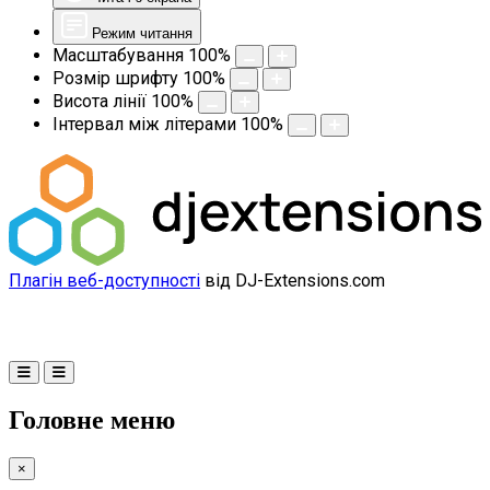
Режим читання
Масштабування
100
%
Розмір шрифту
100
%
Висота лінії
100
%
Інтервал між літерами
100
%
Плагін веб-доступності
від DJ-Extensions.com
Головне меню
×