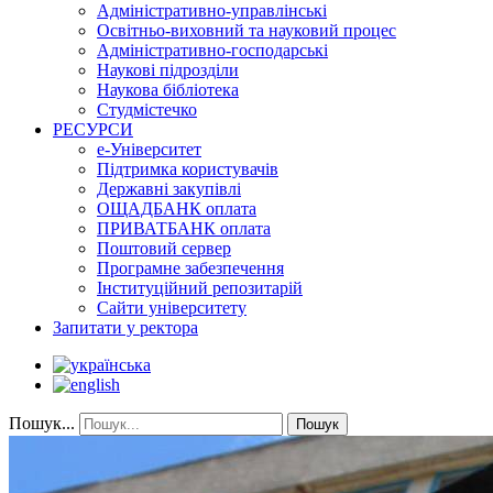
Адміністративно-управлінські
Освітньо-виховний та науковий процес
Адміністративно-господарські
Наукові підрозділи
Наукова бібліотека
Студмістечко
РЕСУРСИ
е-Університет
Підтримка користувачів
Державні закупівлі
ОЩАДБАНК оплата
ПРИВАТБАНК оплата
Поштовий сервер
Програмне забезпечення
Інституційний репозитарій
Сайти університету
Запитати у ректора
Пошук...
Пошук