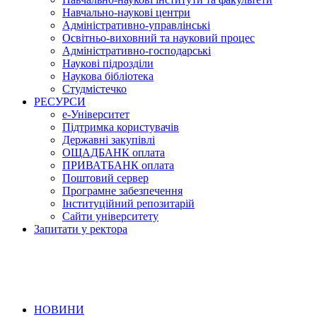
Навчально-наукові центри
Адміністративно-управлінські
Освітньо-виховний та науковий процес
Адміністративно-господарські
Наукові підрозділи
Наукова бібліотека
Студмістечко
РЕСУРСИ
е-Університет
Підтримка користувачів
Державні закупівлі
ОЩАДБАНК оплата
ПРИВАТБАНК оплата
Поштовий сервер
Програмне забезпечення
Інституційний репозитарій
Сайти університету
Запитати у ректора
НОВИНИ