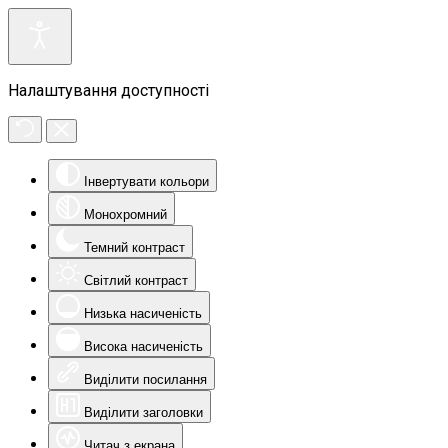
Налаштування доступності
Інвертувати кольори
Монохромний
Темний контраст
Світлий контраст
Низька насиченість
Висока насиченість
Виділити посилання
Виділити заголовки
Читач з екрана