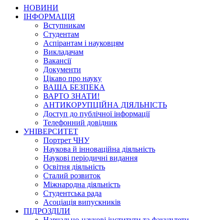
НОВИНИ
ІНФОРМАЦІЯ
Вступникам
Студентам
Аспірантам і науковцям
Викладачам
Вакансії
Документи
Цікаво про науку
ВАША БЕЗПЕКА
ВАРТО ЗНАТИ!
АНТИКОРУПЦІЙНА ДІЯЛЬНІСТЬ
Доступ до публічної інформації
Телефонний довідник
УНІВЕРСИТЕТ
Портрет ЧНУ
Наукова й інноваційна діяльність
Наукові періодичні видання
Освітня діяльність
Сталий розвиток
Міжнародна діяльність
Студентська рада
Асоціація випускників
ПІДРОЗДІЛИ
Навчально-наукові інститути та факультети