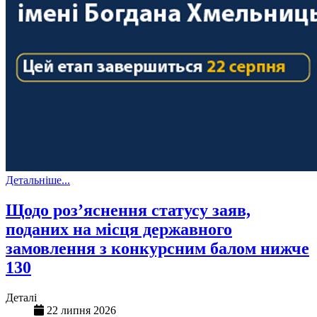
Детальніше...
Щодо роз’яснення статусу заяв,
поданих на місця державного
замовлення з конкурсним балом нижче
130
Деталі
22 липня 2026