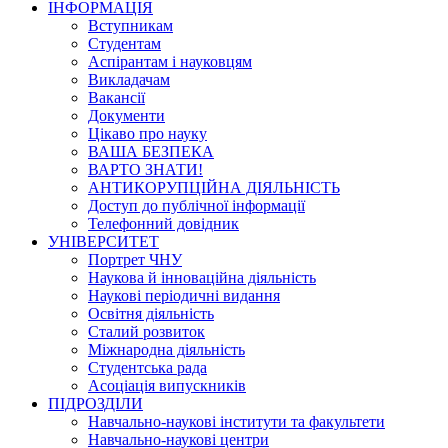
ІНФОРМАЦІЯ
Вступникам
Студентам
Аспірантам і науковцям
Викладачам
Вакансії
Документи
Цікаво про науку
ВАША БЕЗПЕКА
ВАРТО ЗНАТИ!
АНТИКОРУПЦІЙНА ДІЯЛЬНІСТЬ
Доступ до публічної інформації
Телефонний довідник
УНІВЕРСИТЕТ
Портрет ЧНУ
Наукова й інноваційна діяльність
Наукові періодичні видання
Освітня діяльність
Сталий розвиток
Міжнародна діяльність
Студентська рада
Асоціація випускників
ПІДРОЗДІЛИ
Навчально-наукові інститути та факультети
Навчально-наукові центри