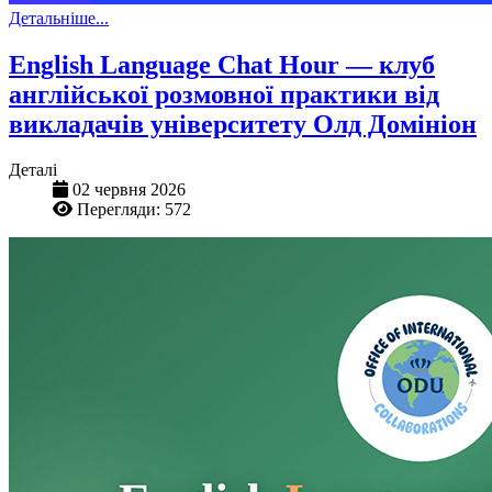
Детальніше...
English Language Chat Hour — клуб
англійської розмовної практики від
викладачів університету Олд Домініон
Деталі
02 червня 2026
Перегляди: 572