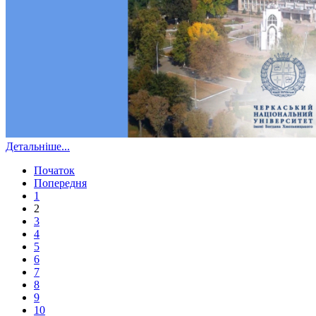
Детальніше...
Початок
Попередня
1
2
3
4
5
6
7
8
9
10